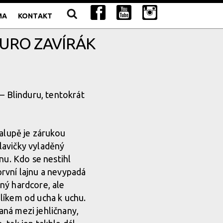
MA
KONTAKT
DURO ZAVÍRÁK
– Blinduru, tentokrát
halupě je zárukou
lavičky vyladěný
nu. Kdo se nestihl
rvní lajnu a nevypadá
dný hardcore, ale
líkem od ucha k uchu.
ná mezi jehličnany,