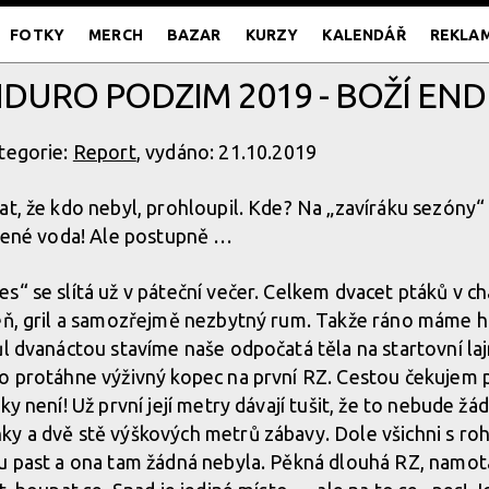
FOTKY
MERCH
BAZAR
KURZY
KALENDÁŘ
REKLA
NDURO PODZIM 2019 - BOŽÍ EN
tegorie:
Report
, vydáno: 21.10.2019
at, že kdo nebyl, prohloupil. Kde? Na „zavíráku sezóny“ 
rvené voda! Ale postupně …
s“ se slítá už v páteční večer. Celkem dvacet ptáků v c
eň, gril a samozřejmě nezbytný rum. Takže ráno máme h
ůl dvanáctou stavíme naše odpočatá těla na startovní laj
o protáhne výživný kopec na první RZ. Cestou čekujem p
ky není! Už první její metry dávají tušit, že to nebude žá
y a dvě stě výškových metrů zábavy. Dole všichni s roh
u past a ona tam žádná nebyla. Pěkná dlouhá RZ, namota