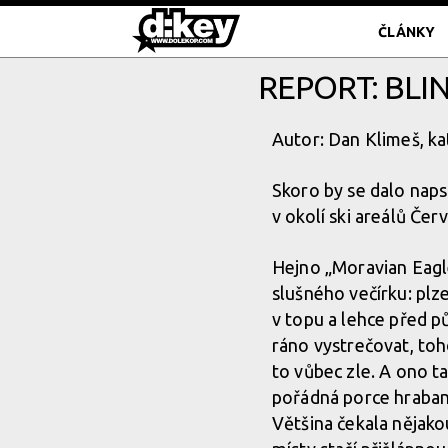
ČLÁNKY
REPORT: BLI
Autor: Dan Klimeš, ka
Skoro by se dalo naps
v okolí ski areálů Če
Hejno „Moravian Eagle
slušného večírku: plz
v topu a lehce před p
ráno vystrečovat, toh
to vůbec zle. A ono ta
pořádná porce hrabank
Většina čekala nějako