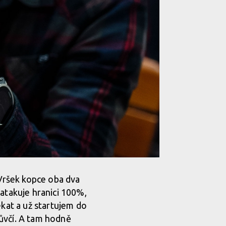
 Vršek kopce oba dva
 atakuje hranici 100%,
ekat a už startujem do
ůvčí. A tam hodně