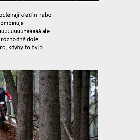
podléhají křečím nebo
 kombinuje
ouuuuuuuuhááááá ale
le rozhodně dole
uro, kdyby to bylo