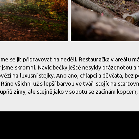
k
Report: Blinduro Podzim 2019 - Bo
e se jít připravovat na neděli. Restauračka v areálu m
my jsme skromní. Navíc bečky ještě nesykly prázdnotou 
k
Report: Blinduro Podzim 2019 - Bo
vězí na luxusní stejky. Ano ano, chlapci a děvčata, bez
Ráno všichni už s lepší barvou ve tváři stojíc na startovní
stupňů zimy, ale stejně jako v sobotu se začínám kopcem,
k
Report: Blinduro Podzim 2019 - Bo