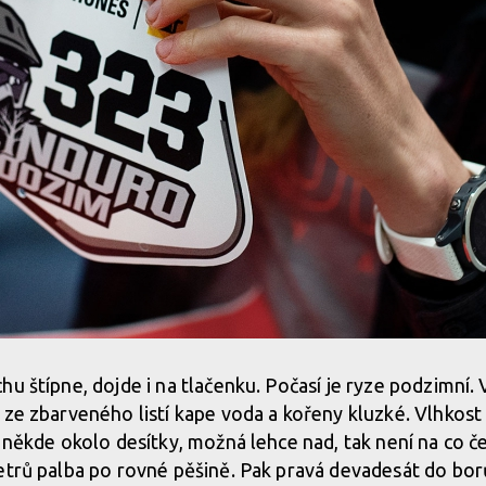
hu štípne, dojde i na tlačenku. Počasí je ryze podzimní.
 ze zbarveného listí kape voda a kořeny kluzké. Vlhkost
a někde okolo desítky, možná lehce nad, tak není na co č
etrů palba po rovné pěšině. Pak pravá devadesát do bor