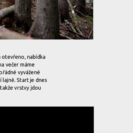
ží enduro zavírák
á otevřeno, nabídka
a na večer máme
ží enduro zavírák
 pořádné vyvážené
 lajně. Start je dnes
 takže vrstvy jdou
ží enduro zavírák