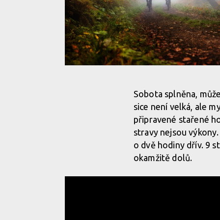
Report: Blinduro Podzim 2019 - Boží enduro zavírá
Sobota splněna, můžem
sice není velká, ale 
Report: Blinduro Podzim 2019 - Boží enduro zavírá
připravené stařené ho
stravy nejsou výkony. 
o dvě hodiny dřív. 9 
Report: Blinduro Podzim 2019 - Boží enduro zavírá
okamžitě dolů.