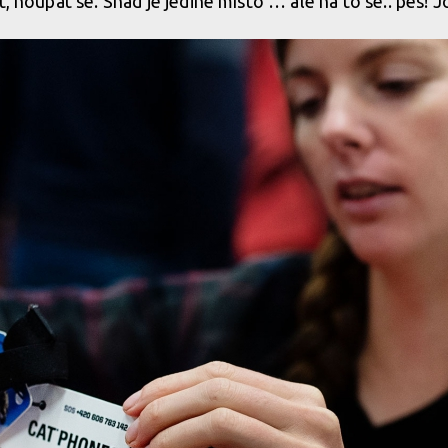
, houpat se. Snad je jediné místo … ale na to se.. pes! Jo