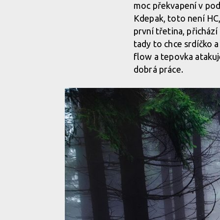
moc překvapení v podo
Kdepak, toto není HC,
první třetina, přicház
tady to chce srdíčko a
flow a tepovka atakuj
dobrá práce.