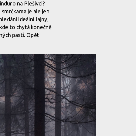
nduro na Plešivci?
i smrčkama je ale jen
edání ideální lajny,
, kde to chytá konečně
ných pastí. Opět