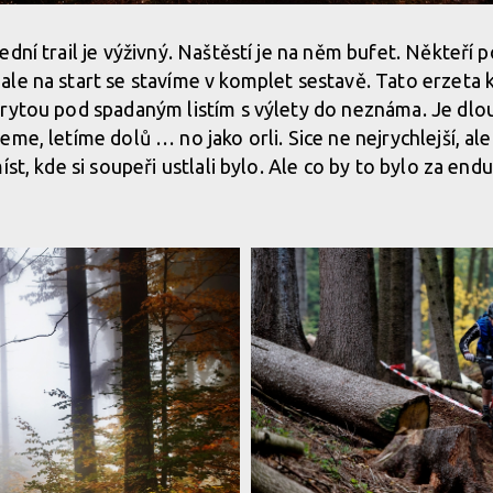
dní trail je výživný. Naštěstí je na něm bufet. Někteří 
le na start se stavíme v komplet sestavě. Tato erzeta
krytou pod spadaným listím s výlety do neznáma. Je dl
eme, letíme dolů … no jako orli. Sice ne nejrychlejší, a
íst, kde si soupeři ustlali bylo. Ale co by to bylo za end