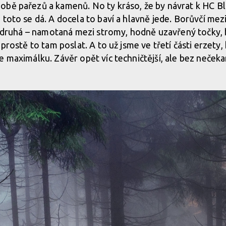
bě pařezů a kamenů. No ty kráso, že by návrat k HC Bli
 toto se dá. A docela to baví a hlavně jede. Borůvčí mez
í druhá – namotaná mezi stromy, hodně uzavřený točky, hl
 prostě to tam poslat. A to už jsme ve třetí části erzety
e maximálku. Závěr opět víc techničtější, ale bez nečeka