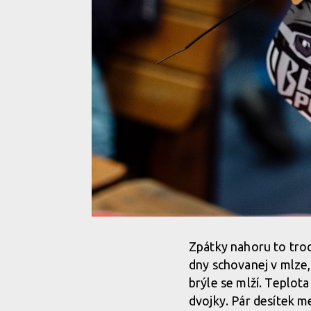
Zpátky nahoru to troc
dny schovanej v mlze,
brýle se mlží. Teplot
dvojky. Pár desítek m