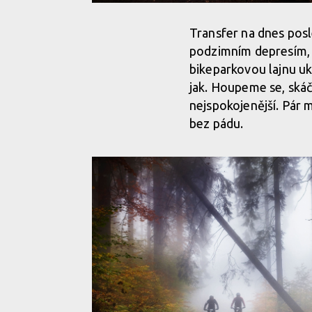
Transfer na dnes posle
podzimním depresím, a
bikeparkovou lajnu u
jak. Houpeme se, skáč
nejspokojenější. Pár m
bez pádu.