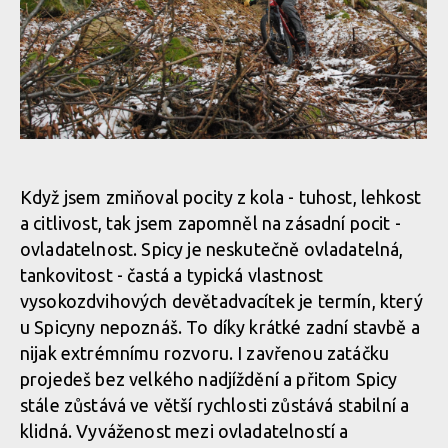
Lapierre Spicy 6.9 CF
Lapierre Spicy 6.9 CF
Lapierre Spicy 6.9 CF
Lapierre Spicy 6.9 CF
Když jsem zmiňoval pocity z kola - tuhost, lehkost
a citlivost, tak jsem zapomněl na zásadní pocit -
Lapierre Spicy 6.9 CF
ovladatelnost. Spicy je neskutečně ovladatelná,
tankovitost - častá a typická vlastnost
vysokozdvihových devětadvacítek je termín, který
Lapierre Spicy 6.9 CF
u Spicyny nepoznáš. To díky krátké zadní stavbě a
nijak extrémnímu rozvoru. I zavřenou zatáčku
Lapierre Spicy 6.9 CF
projedeš bez velkého nadjíždění a přitom Spicy
stále zůstává ve větší rychlosti zůstává stabilní a
klidná. Vyváženost mezi ovladatelností a
Lapierre Spicy 6.9 CF