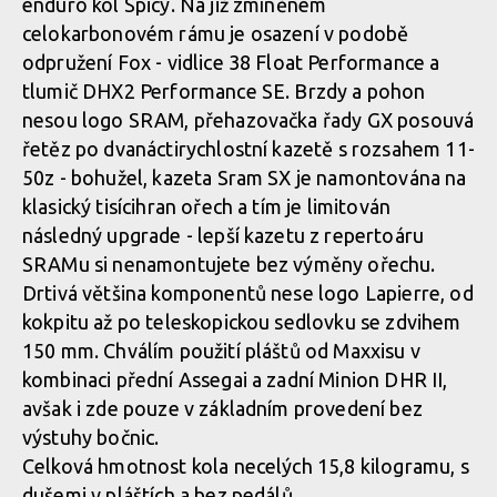
enduro kol Spicy. Na již zmíněném
celokarbonovém rámu je osazení v podobě
odpružení Fox - vidlice 38 Float Performance a
tlumič DHX2 Performance SE. Brzdy a pohon
nesou logo SRAM, přehazovačka řady GX posouvá
řetěz po dvanáctirychlostní kazetě s rozsahem 11-
50z - bohužel, kazeta Sram SX je namontována na
klasický tisícihran ořech a tím je limitován
následný upgrade - lepší kazetu z repertoáru
SRAMu si nenamontujete bez výměny ořechu.
Drtivá většina komponentů nese logo Lapierre, od
kokpitu až po teleskopickou sedlovku se zdvihem
150 mm. Chválím použití pláštů od Maxxisu v
kombinaci přední Assegai a zadní Minion DHR II,
avšak i zde pouze v základním provedení bez
výstuhy bočnic.
Celková hmotnost kola necelých 15,8 kilogramu, s
dušemi v pláštích a bez pedálů.