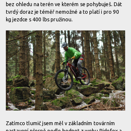
bez ohledu na terén ve kterém se pohybuješ. Dát
tvrdý doraz je téměř nemožné a to platí i pro 90
kg jezdce s 400 lbs pružinou.
Zatímco tlumič jsem měl v základním továrním
nastavení přesně podle hodnot z webu Ridefox a