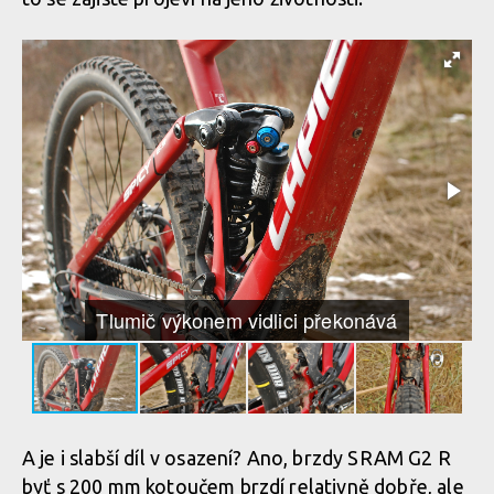
Tlumič výkonem vidlici překonává
A je i slabší díl v osazení? Ano, brzdy SRAM G2 R
byť s 200 mm kotoučem brzdí relativně dobře, ale