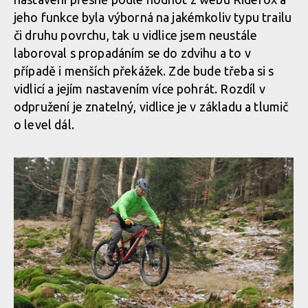
jeho funkce byla výborná na jakémkoliv typu trailu
či druhu povrchu, tak u vidlice jsem neustále
laboroval s propadáním se do zdvihu a to v
případě i menších překážek. Zde bude třeba si s
vidlicí a jejím nastavením více pohrát. Rozdíl v
odpružení je znatelný, vidlice je v základu a tlumič
o level dál.