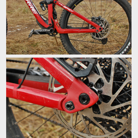
Čtyřčepová zadní stavba
Čtyřčepová zadní stavba
Čtyřčepová zadní stavba
Čtyřčepová zadní stavba