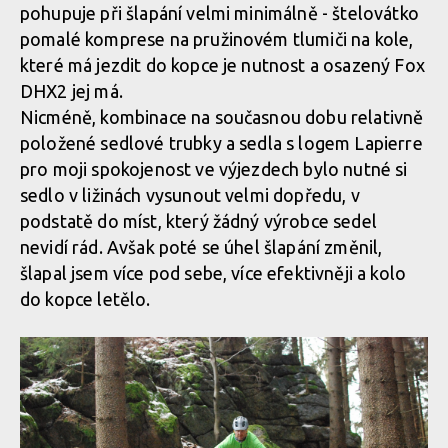
pohupuje při šlapání velmi minimálně - štelovátko
pomalé komprese na pružinovém tlumiči na kole,
které má jezdit do kopce je nutnost a osazený Fox
DHX2 jej má.
Nicméně, kombinace na současnou dobu relativně
položené sedlové trubky a sedla s logem Lapierre
pro moji spokojenost ve výjezdech bylo nutné si
sedlo v ližinách vysunout velmi dopředu, v
podstatě do míst, který žádný výrobce sedel
nevidí rád. Avšak poté se úhel šlapání změnil,
šlapal jsem více pod sebe, více efektivněji a kolo
do kopce letělo.