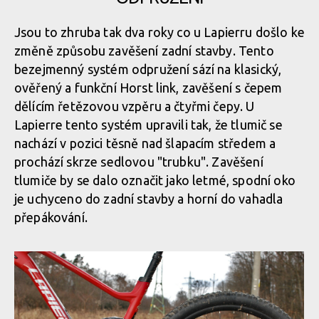
Jsou to zhruba tak dva roky co u Lapierru došlo ke
Celokarbonový rám, elegantní tvary a hladké křivky
změně způsobu zavěšení zadní stavby. Tento
bezejmenný systém odpružení sází na klasický,
Celokarbonový rám, elegantní tvary a hladké křivky
ověřený a funkční Horst link, zavěšení s čepem
dělícím řetězovou vzpěru a čtyřmi čepy. U
Lapierre tento systém upravili tak, že tlumič se
Celokarbonový rám, elegantní tvary a hladké křivky
nachází v pozici těsně nad šlapacím středem a
prochází skrze sedlovou "trubku". Zavěšení
tlumiče by se dalo označit jako letmé, spodní oko
je uchyceno do zadní stavby a horní do vahadla
přepákování.