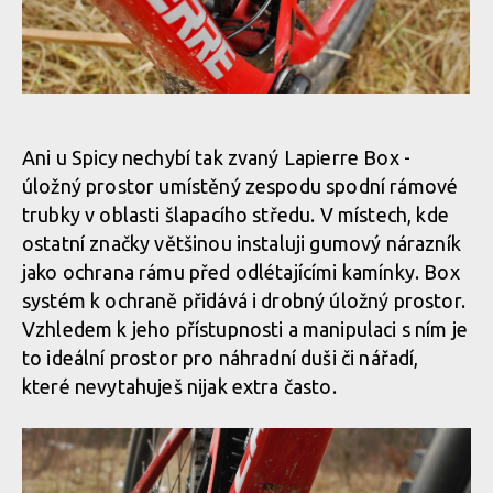
Karbonové vahadlo
Čep tlumiče se otáčí na ložisku
Karbonové vahadlo
Ani u Spicy nechybí tak zvaný Lapierre Box -
úložný prostor umístěný zespodu spodní rámové
Čep tlumiče se otáčí na ložisku
trubky v oblasti šlapacího středu. V místech, kde
ostatní značky většinou instaluji gumový nárazník
jako ochrana rámu před odlétajícími kamínky. Box
Čep tlumiče se otáčí na ložisku
systém k ochraně přidává i drobný úložný prostor.
Vzhledem k jeho přístupnosti a manipulaci s ním je
Čep tlumiče se otáčí na ložisku
to ideální prostor pro náhradní duši či nářadí,
které nevytahuješ nijak extra často.
Čep tlumiče se otáčí na ložisku