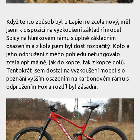
Čep dělící řetezovou vzpěru je zajištěn ségrovkou
Čtyřčepová zadní stavba
Když tento způsob byl u Lapierre zcela nový, měl
jsem k dispozici na vyzkoušení základní model
Čep dělící řetezovou vzpěru je zajištěn ségrovkou
Spicy na hliníkovém rámu s úplně základním
osazením a z kola jsem byl dost rozpačitý. Kolo a
jeho odpružení z mého pohledu nefungovalo
Čep dělící řetezovou vzpěru je zajištěn ségrovkou
zcela optimálně, jak do kopce, tak z kopce dolů.
Tentokrát jsem dostal na vyzkoušení model s o
Čep dělící řetezovou vzpěru je zajištěn ségrovkou
poznání vyšším osazením na karbonovém rámu s
odpružením Fox a rozdíl byl zásadní.
Čep dělící řetezovou vzpěru je zajištěn ségrovkou