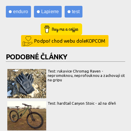
enduro
Lapierre
test
Buy Me a Coffee
Podpoř chod webu doleKOPCOM
PODOBNÉ ČLÁNKY
Test: rukavice Chromag Raven -
nepromoknou, neprofouknou a zachovají cit
na gripu
Test: hardtail Canyon Stoic - až na dřeň