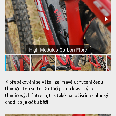
High Modulus Carbon Fibre
K přepákování se váže i zajímavé uchycení čepu
tlumiče, ten se totiž otáčí jak na klasických
tlumičových futrech, tak také na ložiscích - hladký
chod, to je oč tu běží.