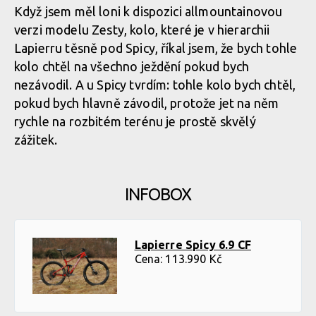
Když jsem měl loni k dispozici allmountainovou
verzi modelu Zesty, kolo, které je v hierarchii
Lapierru těsně pod Spicy, říkal jsem, že bych tohle
Brzdy SRAM G2 R - chtělo by to větší kotvy
kolo chtěl na všechno ježdění pokud bych
nezávodil. A u Spicy tvrdím: tohle kolo bych chtěl,
Brzdy SRAM G2 R - chtělo by to větší kotvy
pokud bych hlavně závodil, protože jet na něm
rychle na rozbitém terénu je prostě skvělý
zážitek.
Brzdy SRAM G2 R - chtělo by to větší kotvy
INFOBOX
Lapierre Spicy 6.9 CF
Cena: 113.990 Kč