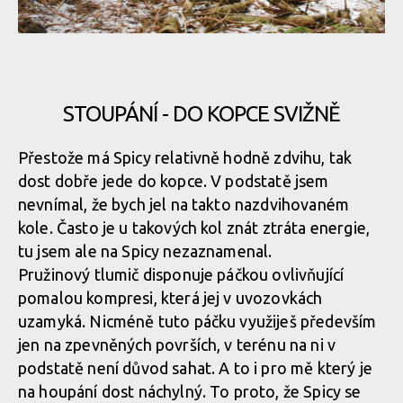
STOUPÁNÍ - DO KOPCE SVIŽNĚ
Přestože má Spicy relativně hodně zdvihu, tak
dost dobře jede do kopce. V podstatě jsem
nevnímal, že bych jel na takto nazdvihovaném
kole. Často je u takových kol znát ztráta energie,
tu jsem ale na Spicy nezaznamenal.
Pružinový tlumič disponuje páčkou ovlivňující
pomalou kompresi, která jej v uvozovkách
uzamyká. Nicméně tuto páčku využiješ především
jen na zpevněných površích, v terénu na ni v
podstatě není důvod sahat. A to i pro mě který je
na houpání dost náchylný. To proto, že Spicy se