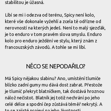
stabilitou je úžasná.
Líbí se mi i odezva od terénu, Spicy není kolo,
které vše dokonale vyžehlí a zcela tě odřízne od
nerovností na kterých jedeš. Není to malý sjezďák,
je to enduro v tom pravém slova smyslu. Enduro
kolo pro enduro ježdění ve stylu, který znám z
francouzských závodů. A tohle se mi líbí.
NĚCO SE NEPODAŘILO?
Má Spicy nějakou slabinu? Ano, umístění tlumiče
blízko zadní gumy mu dává dost zabrat. Přestože
je tlumič překryt blatníčkem, tak dostává hroznou
nálož nečistot. Blatník jej totiž nechrání po jeho
celé délce a spodní čep zůstává téměř nekrytý. A
to se zajisté projeví na jeho životnosti.