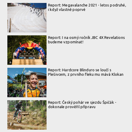
Report: Megavalanche 2021 - letos podruhé,
i když vlastně poprvé
Report: I na osmý ročník JBC 4X Revelations
budeme vzpomínat!
Report: Hardcore Blinduro se loučí s
Plešivcem, z prvního fleku mu mává Klokan
Report: Český pohár ve sjezdu Špičák -
dokonale prověřil přípravu