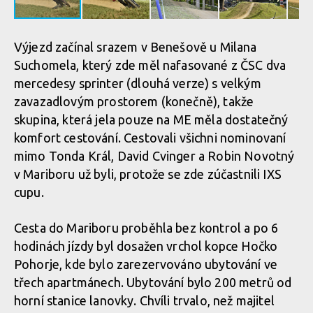
Výjezd začínal srazem v Benešově u Milana
Suchomela, který zde měl nafasované z ČSC dva
mercedesy sprinter (dlouhá verze) s velkým
zavazadlovým prostorem (konečně), takže
skupina, která jela pouze na ME měla dostatečný
komfort cestování. Cestovali všichni nominovaní
mimo Tonda Král, David Cvinger a Robin Novotný
v Mariboru už byli, protože se zde zúčastnili IXS
cupu.
Cesta do Mariboru proběhla bez kontrol a po 6
hodinách jízdy byl dosažen vrchol kopce Hočko
Pohorje, kde bylo zarezervováno ubytování ve
třech apartmánech. Ubytování bylo 200 metrů od
horní stanice lanovky. Chvíli trvalo, než majitel