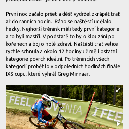
První noc začalo pršet a déšť vydržel zkrápět trať
až do ranních hodin. Ráno se naštěstí udělalo
hezky. Nejhorší trénink měli tedy první kategorie
a to byli mastři. V podstatě to bylo klouzání po
kořenech a boj o holé zdraví. Naštěstí trať velice
rychle schnula a okolo 12 hodiny už měli ostatní
kategorie povrch ideální. Po trénincích všech
kategorií proběhlo v odpoledních hodinách finále
IXS cupu, které vyhrál Greg Minnaar.