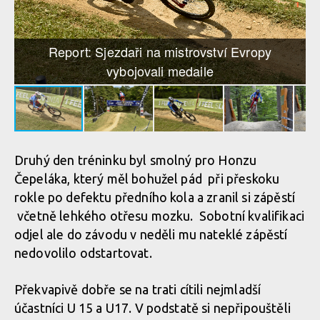
Report: Sjezdaři na mistrovství Evropy
vybojovali medaile
Druhý den tréninku byl smolný pro Honzu
Čepeláka, který měl bohužel pád při přeskoku
rokle po defektu předního kola a zranil si zápěstí
včetně lehkého otřesu mozku. Sobotní kvalifikaci
odjel ale do závodu v neděli mu nateklé zápěstí
nedovolilo odstartovat.
Překvapivě dobře se na trati cítili nejmladší
účastníci U 15 a U17. V podstatě si nepřipouštěli