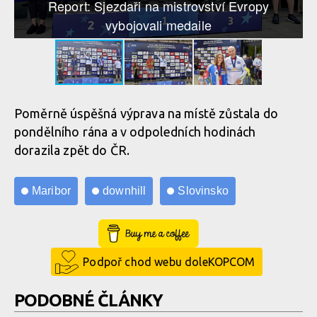
Report: Sjezdaři na mistrovství Evropy
vybojovali medaile
Poměrně úspěšná výprava na místě zůstala do
pondělního rána a v odpoledních hodinách
dorazila zpět do ČR.
Maribor
downhill
Slovinsko
Buy Me a Coffee
Podpoř chod webu doleKOPCOM
PODOBNÉ ČLÁNKY