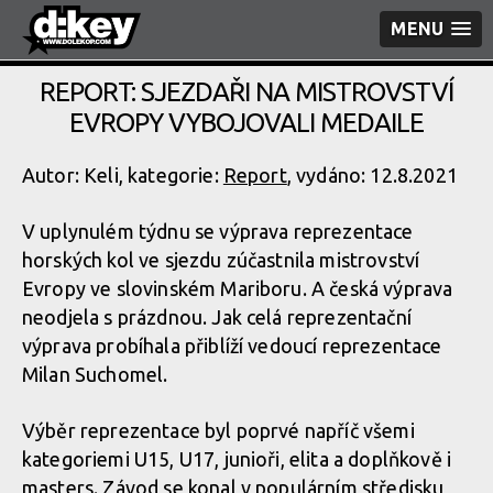
MENU
REPORT: SJEZDAŘI NA MISTROVSTVÍ
EVROPY VYBOJOVALI MEDAILE
Autor: Keli, kategorie:
Report
, vydáno: 12.8.2021
V uplynulém týdnu se výprava reprezentace
horských kol ve sjezdu zúčastnila mistrovství
Evropy ve slovinském Mariboru. A česká výprava
neodjela s prázdnou. Jak celá reprezentační
výprava probíhala přiblíží vedoucí reprezentace
Milan Suchomel.
Výběr reprezentace byl poprvé napříč všemi
kategoriemi U15, U17, junioři, elita a doplňkově i
masters. Závod se konal v populárním středisku