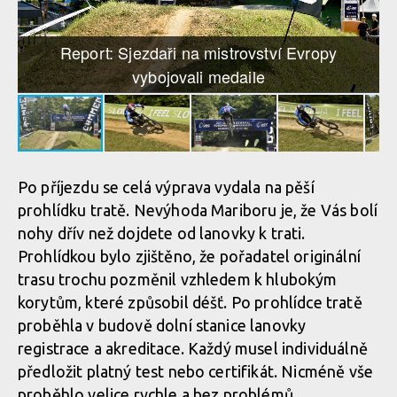
Report: Sjezdaři na mistrovství Evropy
vybojovali medaile
Po příjezdu se celá výprava vydala na pěší
prohlídku tratě. Nevýhoda Mariboru je, že Vás bolí
nohy dřív než dojdete od lanovky k trati.
Prohlídkou bylo zjištěno, že pořadatel originální
trasu trochu pozměnil vzhledem k hlubokým
korytům, které způsobil déšť. Po prohlídce tratě
proběhla v budově dolní stanice lanovky
registrace a akreditace. Každý musel individuálně
předložit platný test nebo certifikát. Nicméně vše
proběhlo velice rychle a bez problémů.