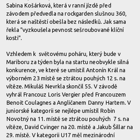
Sabina Košárková, která v ranní jízdě před
závodem předvedla na rockgarden slušnou 360,
která se naštěstí obešla bez následků. Jak sama
řekla "vyzkoušela pevnost sešroubované klíční
kosti".
Vzhledem k světovému poháru, který bude v
Mariboru za týden byla na startu neobvykle silná
konkurence, ve které se umístil Antonín Král na
výborném 23 místě se ztrátou pouhých 12 s. na
vítěze. Mikuláš Nevrkla skončil 55. V závodě
vyhrál Francouz Loris Vergier před Francouzem
Benoit Coulagnes a Angličanem Danny Hartem. V
juniorské kategorii se nejlépe umístil Robin
Novotný na 11. místě se ztrátou pouhých 7 s. na
vítěze, David Cvinger na 20. místě a Jakub Šillar na
29. místě. V kategorii U17 měl mezinárodní