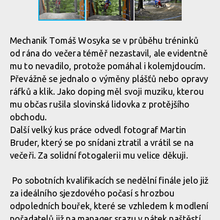
Mechanik Tomáš Wosyka se v průběhu tréninků
od rána do večera téměř nezastavil, ale evidentně
mu to nevadilo, protože pomáhal i kolemjdoucím.
Převážně se jednalo o výměny plášťů nebo opravy
ráfků a klik. Jako doping měl svoji muziku, kterou
mu občas rušila slovinská lidovka z protějšího
obchodu.
Další velký kus práce odvedl fotograf Martin
Bruder, který se po snídani ztratil a vrátil se na
večeři. Za solidní fotogalerii mu velice děkuji.
Po sobotních kvalifikacích se nedělní finále jelo již
za ideálního sjezdového počasí s hrozbou
odpoledních bouřek, které se vzhledem k modlení
pořadatelů již na manager srazu v pátek naštěstí