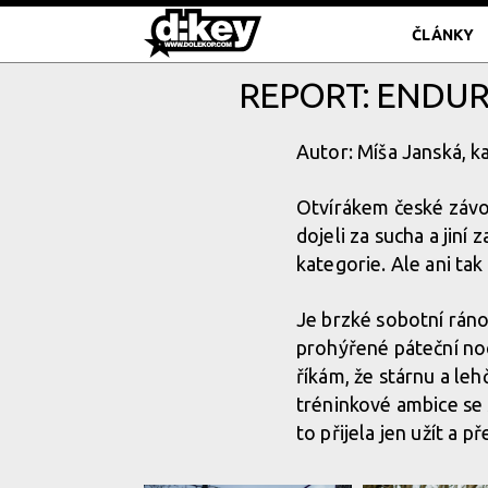
ČLÁNKY
REPORT: ENDUR
Autor: Míša Janská, k
Otvírákem české záv
dojeli za sucha a jiní 
kategorie. Ale ani ta
Je brzké sobotní ráno
prohýřené páteční noci
říkám, že stárnu a le
tréninkové ambice se s
to přijela jen užít a př