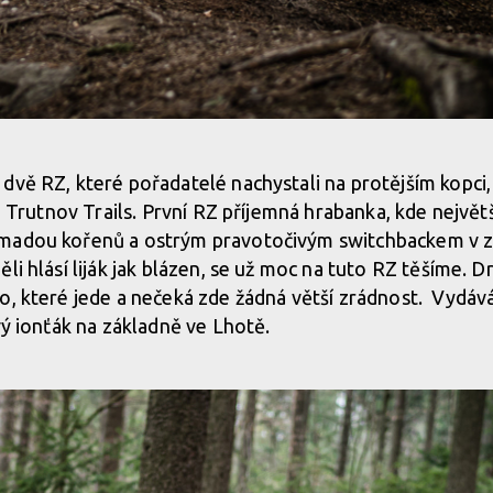
topu
dvě RZ, které pořadatelé nachystali na protějším kopci,
jn Trutnov Trails. První RZ příjemná hrabanka, kde největš
topu
madou kořenů a ostrým pravotočivým switchbackem v 
ěli hlásí liják jak blázen, se už moc na tuto RZ těšíme
o, které jede a nečeká zde žádná větší zrádnost. Vydá
avý ionťák na základně ve Lhotě.