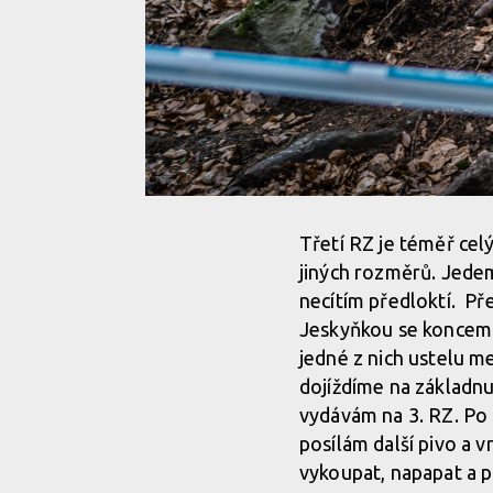
Třetí RZ je téměř cel
jiných rozměrů. Jedem
necítím předloktí. Př
Jeskyňkou se koncem n
jedné z nich ustelu me
dojíždíme na základn
vydávám na 3. RZ. Po 
posílám další pivo a 
vykoupat, napapat a p