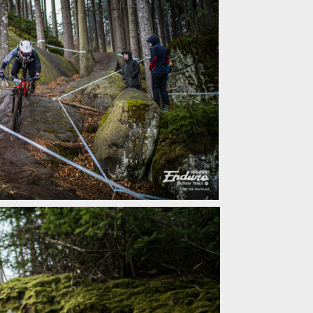
tnov Trails - zahájení sezóny v topu
tnov Trails - zahájení sezóny v topu