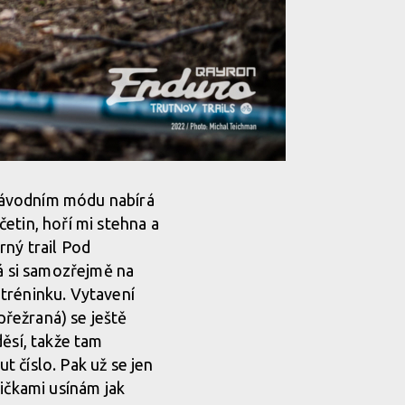
v závodním módu nabírá
etin, hoří mi stehna a
rný trail Pod
já si samozřejmě na
i tréninku. Vytavení
řežraná) se ještě
děsí, takže tam
 číslo. Pak už se jen
pičkami usínám jak