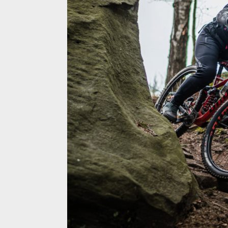
Trails - zahájení sezóny v
topu