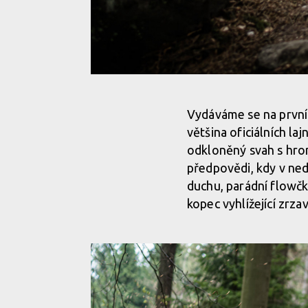
Report: Enduro Trutnov Trails - zahájení sezóny v 
Vydáváme se na první 
většina oficiálních la
Report: Enduro Trutnov Trails - zahájení sezóny v 
odkloněný svah s hro
předpovědi, kdy v ned
duchu, parádní flowčk
kopec vyhlížející zrz