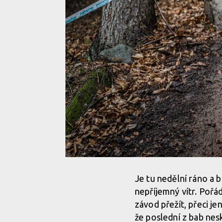
Je tu nedělní ráno a b
nepříjemný vítr. Pořád
závod přežít, přeci je
že poslední z bab nes