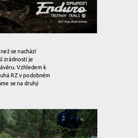
 než se nachází
í zrádností je
závěru. Vzhledem k
. Druhá RZ v podobném
váme se na druhý