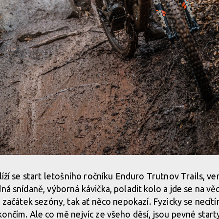
líží se start letošního ročníku Enduro Trutnov Trails, ve
ná snídaně, výborná kávička, poladit kolo a jde se na věc
n začátek sezóny, tak ať něco nepokazí. Fyzicky se necít
končím. Ale co mě nejvíc ze všeho děsí, jsou pevné start