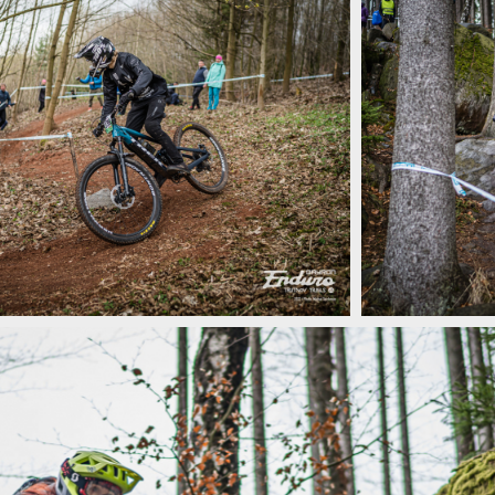
utnov Trails - zahájení sezóny v topu
Report: Enduro Tru
utnov Trails - zahájení sezóny v topu
Report: Enduro Tru