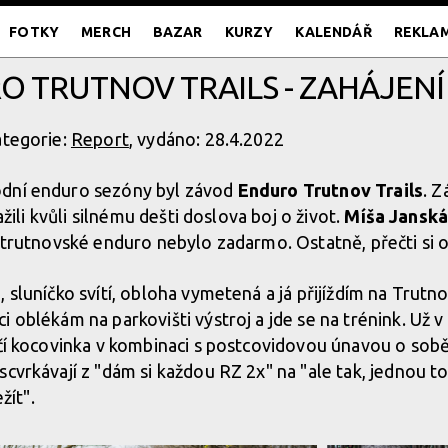
FOTKY
MERCH
BAZAR
KURZY
KALENDÁŘ
REKLA
O TRUTNOV TRAILS - ZAHÁJENÍ
ategorie:
Report
, vydáno: 28.4.2022
odní enduro sezóny byl závod
Enduro Trutnov Trails
. Z
zažili kvůli silnému dešti doslova boj o život.
Míša Jansk
k trutnovské enduro nebylo zadarmo. Ostatně, přečti si o
, sluníčko svítí, obloha vymetená a já přijíždím na Trut
 oblékám na parkovišti výstroj a jde se na trénink. Už v
hčí kocovinka v kombinaci s postcovidovou únavou o sobě
cvrkávají z "dám si každou RZ 2x" na "ale tak, jednou to 
ežít".