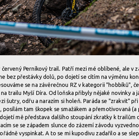
ý červený Perníkový trail. Patří mezi mé oblíbené, ale 
e bez přestávky dolů, po dojetí se cítím na výměnu konč
esouváme se na závěrečnou RZ v kategorii "hobbíků", če
a trailu Myší Díra. Od loňska přibyly nějaké novinky a 
zi šutry, odřu a narazím si holeň. Paráda se "zrakvit" př
u, posílám tam škopek se smažákem a přemotivovaná (a p
dojetí mě představa dalšího stoupání zkratky k trailům 
vracím se se západem slunce do zázemí závodu vyzvednout
ořádně vyspinkat. A to se mi kupodivu zadařilo a se sle