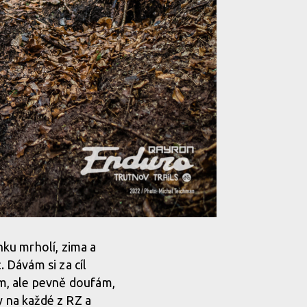
nku mrholí, zima a
. Dávám si za cíl
ím, ale pevně doufám,
y na každé z RZ a