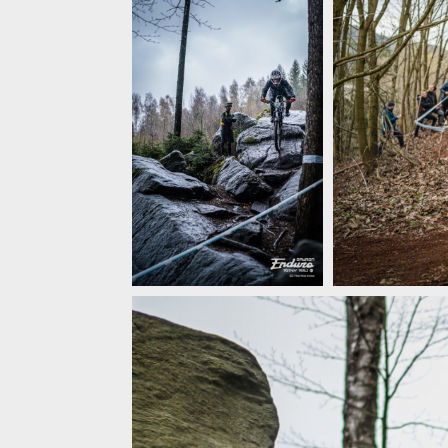
Report: Enduro Trutnov
Report: Enduro Tr
Trails - zahájení sezóny v
topu
Report: Enduro Tr
Report: Enduro Trutnov