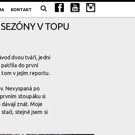
MA
KONTAKT
 SEZÓNY V TOPU
ávod dvou tváří, jedni
á
patřila do první
 tom v jejím reportu.
nov. Nevyspaná po
 prvním stoupáku si
 dávají znát. Moje
stačí, stejně jsem si