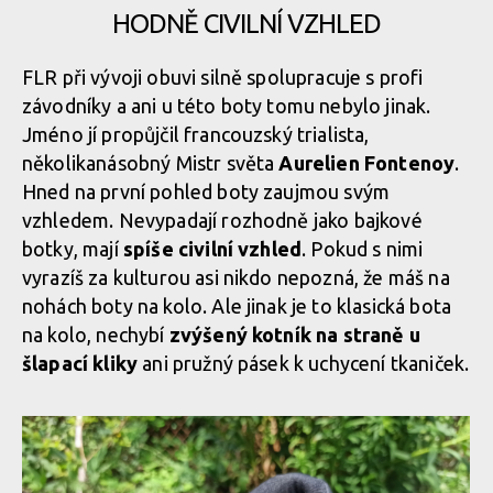
HODNĚ CIVILNÍ VZHLED
FLR při vývoji obuvi silně spolupracuje s profi
závodníky a ani u této boty tomu nebylo jinak.
Jméno jí propůjčil francouzský trialista,
několikanásobný Mistr světa
Aurelien Fontenoy
.
Hned na první pohled boty zaujmou svým
vzhledem. Nevypadají rozhodně jako bajkové
botky, mají
spíše civilní vzhled
. Pokud s nimi
vyrazíš za kulturou asi nikdo nepozná, že máš na
nohách boty na kolo. Ale jinak je to klasická bota
na kolo, nechybí
zvýšený kotník na straně u
šlapací kliky
ani pružný pásek k uchycení tkaniček.