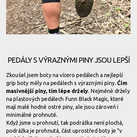
Naopak schopnost čistit se je podprůměrná
Naopak schopnost čistit se je podprůměrná
Za mokra se podrážka velmi snadno zanáší
Naopak schopnost čistit se je podprůměrná
PEDÁLY S VÝRAZNÝMI PINY JSOU LEPŠÍ
Za mokra se podrážka velmi snadno zanáší
Naopak schopnost čistit se je podprůměrná
Zkoušel jsem boty na vícero pedálech a nejlepší
grip boty měly na pedálech s výraznými piny.
Čím
Za mokra se podrážka velmi snadno zanáší
masivnější piny, tím lépe držely
. Nejméně držely
Naopak schopnost čistit se je podprůměrná
na plastových pedálech Funn Black Magic, které
mají malé hodně ostré piny, ale jsou zároveň i
Za mokra se podrážka velmi snadno zanáší
minimálné prohnuté.
Když jsme u prohnutí, tak podrážka není plochá,
Za mokra se podrážka velmi snadno zanáší
podrážka je prohnutá, část uprostřed boty je "v