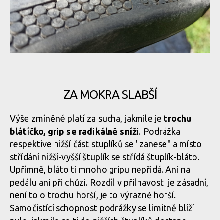
STKgrip podrážka kombinuje kulaté výstupky dvou výšek
STKgrip podrážka kombinuje kulaté výstupky dvou výšek
Nižší a vyšší, stále dokola po celé délce podrážky
STKgrip podrážka kombinuje kulaté výstupky dvou výšek
ZA MOKRA SLABŠÍ
Nižší a vyšší, stále dokola po celé délce podrážky
Výše zmíněné platí za sucha, jakmile je
trochu
STKgrip podrážka kombinuje kulaté výstupky dvou výšek
blátíčko, grip se radikálně sníží
. Podrážka
Nižší a vyšší, stále dokola po celé délce podrážky
respektive nižší část stuplíků se "zanese" a místo
střídání nižší-vyšší štuplík se střídá štuplík-bláto.
Upřímně, bláto ti mnoho gripu nepřidá. Ani na
Nižší a vyšší, stále dokola po celé délce podrážky
pedálu ani při chůzi. Rozdíl v přilnavosti je zásadní,
není to o trochu horší, je to výrazně horší.
Nižší a vyšší, stále dokola po celé délce podrážky
Samočistící schopnost podrážky se limitně blíží