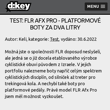
MENU
TEST: FLR AFX PRO - PLATFORMOVÉ
BOTY ZA DVA LITRY
Autor: Keli, kategorie:
Test
, vydáno: 30.6.2022
Možná jste o společnosti FLR doposud neslyšeli,
ale jedná se o již docela etablovaného výrobce
cyklistické obuvi původem z Izraele. V jejich
portfoliu nalezneme boty napříč celým spektrem
cyklistických disciplín, od silniček až treter pro
trekingová kola. A nechybí také boty pro
platformové pedály. Právě model FLR Afx Pro
jsem měl možnost vyzkoušet.