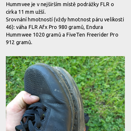
FLR Afx Pro v akci
Hummvee je v nejširším místě podrážky FLR o
cirka 11 mm užší.
Srovnání hmotností (vždy hmotnost páru velikosti
FLR Afx Pro v akci
46): váha FLR Afx Pro 980 gramů, Endura
Hummwee 1020 gramů a FiveTen Freerider Pro
912 gramů.
FLR Afx Pro v akci