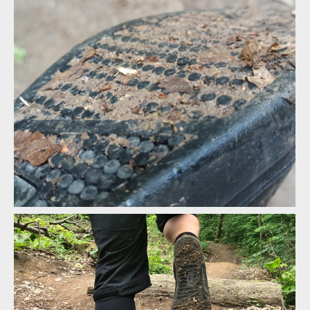
Schopnost podrážky se zanášet je nadstandardní
Schopnost podrážky se zanášet je nadstandardní
Schopnost podrážky se zanášet je nadstandardní
Schopnost podrážky se zanášet je nadstandardní
Schopnost podrážky se zanášet je nadstandardní
Naopak schopnost čistit se je podprůměrná
Schopnost podrážky se zanášet je nadstandardní
Naopak schopnost čistit se je podprůměrná
Schopnost podrážky se zanášet je nadstandardní