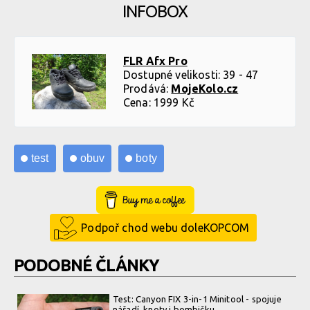
INFOBOX
FLR Afx Pro
Dostupné velikosti: 39 - 47
Prodává:
MojeKolo.cz
Cena: 1999 Kč
test
obuv
boty
Buy Me a Coffee
Podpoř chod webu doleKOPCOM
PODOBNÉ ČLÁNKY
Test: Canyon FIX 3-in-1 Minitool - spojuje
nářadí, knoty i bombičku