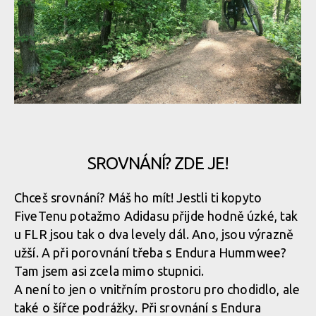
FLR Afx Pro v akci
FLR Afx Pro v akci
FLR Afx Pro v akci
FLR Afx Pro v akci
FLR Afx Pro v akci
FLR Afx Pro v akci
SROVNÁNÍ? ZDE JE!
FLR Afx Pro v akci
FLR Afx Pro v akci
Chceš srovnání? Máš ho mít! Jestli ti kopyto
FiveTenu potažmo Adidasu přijde hodně úzké, tak
FLR Afx Pro v akci
u FLR jsou tak o dva levely dál. Ano, jsou výrazně
FLR Afx Pro v akci
užší. A při porovnání třeba s Endura Hummwee?
Tam jsem asi zcela mimo stupnici.
FLR Afx Pro v akci
A není to jen o vnitřním prostoru pro chodidlo, ale
také o šířce podrážky. Při srovnání s Endura