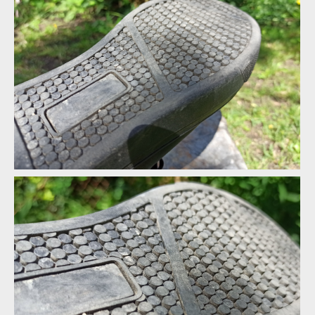
STKgrip podrážka kombinuje kulaté výstupky dvou výšek
STKgrip podrážka kombinuje kulaté výstupky dvou výšek
STKgrip podrážka kombinuje kulaté výstupky dvou výšek