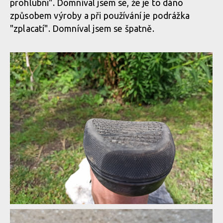
prohlubni". Domníval jsem se, že je to dáno
způsobem výroby a při používání je podrážka
Za mokra se podrážka velmi snadno zanáší
"zplacatí". Domníval jsem se špatně.
Za mokra se podrážka velmi snadno zanáší
Podrážka není zcela plochá, uprostřed je znatelně prohnutá