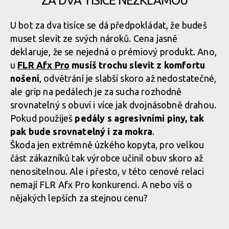
ZA DVA TISÍCE NEZKLAMOU
Srovnání s Endura Hummwee, podrážka je ještě více užší
U bot za dva tisíce se dá předpokládat, že budeš
Srovnání s Fiveten Freerider, podrážka je užší
muset slevit ze svých nároků. Cena jasně
Srovnání s Endura Hummwee, podrážka je ještě více užší
deklaruje, že se nejedná o prémiový produkt. Ano,
u
FLR Afx Pro
musíš trochu slevit z komfortu
nošení
Srovnání s Endura Hummwee, podrážka je ještě více užší
, odvětrání je slabší skoro až nedostatečné,
ale grip na pedálech je za sucha rozhodně
srovnatelný s obuví i více jak dvojnásobně drahou.
Srovnání s Endura Hummwee, podrážka je ještě více užší
Pokud použiješ
pedály s agresivními piny, tak
pak bude srovnatelný i za mokra
.
Škoda jen extrémně úzkého kopyta, pro velkou
Srovnání s Endura Hummwee, podrážka je ještě více užší
část zákazníků tak výrobce učinil obuv skoro až
nenositelnou. Ale i přesto, v této cenové relaci
nemají FLR Afx Pro konkurenci. A nebo víš o
Srovnání s Endura Hummwee, podrážka je ještě více užší
nějakých lepších za stejnou cenu?