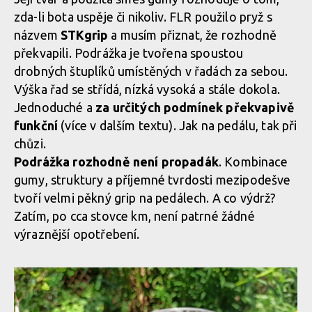
Zvýšený kotník, chválím
zda-li bota uspěje či nikoliv. FLR použilo pryž s
názvem
STKgrip
a musím přiznat, že rozhodně
Na svršku najdeme i množství otvorů, nicméně odvětrání je
překvapili. Podrážka je tvořena spoustou
Zvýšený kotník, chválím
nedostatečné
drobných štuplíků umístěných v řadách za sebou.
Výška řad se střídá, nízká vysoká a stále dokola.
Zvýšený kotník, chválím
Jednoduché a
za určitých podmínek překvapivě
Na svršku najdeme i množství otvorů, nicméně odvětrání je
funkční
(více v dalším textu). Jak na pedálu, tak při
nedostatečné
chůzi.
Zvýšený kotník, chválím
Podrážka rozhodně není propadák
. Kombinace
gumy, struktury a příjemné tvrdosti mezipodešve
tvoří velmi pěkný grip na pedálech. A co výdrž?
Zvýšený kotník, chválím
Zatím, po cca stovce km, není patrné žádné
výraznější opotřebení.