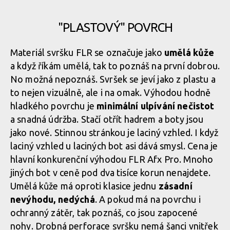
O který model se jedná pak najdeme na vnější straně
"PLASTOVÝ" POVRCH
Hodně civilní vzhled, to jsou FLR Afx Pro
Materiál svršku FLR se označuje jako
umělá kůže
O který model se jedná pak najdeme na vnější straně
a když říkám umělá, tak to poznáš na první dobrou.
Hodně civilní vzhled, to jsou FLR Afx Pro
No možná nepoznáš. Svršek se jeví jako z plastu a
to nejen vizuálně, ale i na omak. Výhodou hodně
hladkého povrchu je
Hodně civilní vzhled, to jsou FLR Afx Pro
minimální ulpívání nečistot
a snadná údržba. Stačí otřít hadrem a boty jsou
jako nové. Stinnou stránkou je laciný vzhled. I když
Hodně civilní vzhled, to jsou FLR Afx Pro
laciný vzhled u laciných bot asi dává smysl. Cena je
hlavní konkurenční výhodou FLR Afx Pro. Mnoho
jiných bot v ceně pod dva tisíce korun nenajdete.
Hodně civilní vzhled, to jsou FLR Afx Pro
Umělá kůže má oproti klasice jednu
zásadní
nevýhodu, nedýchá
. A pokud má na povrchu i
ochranný zátěr, tak poznáš, co jsou zapocené
Hodně civilní vzhled, to jsou FLR Afx Pro
nohy. Drobná perforace svršku nemá šanci vnitřek