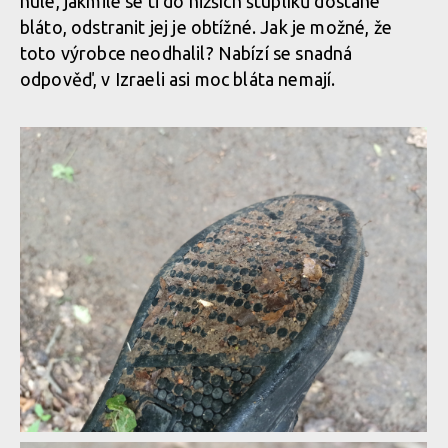
nule, jakmile se ti do nižších štuplíků dostane
bláto, odstranit jej je obtížné. Jak je možné, že
Nižší a vyšší, stále dokola po celé délce podrážky
toto výrobce neodhalil? Nabízí se snadná
odpověď, v Izraeli asi moc bláta nemají.
Nižší a vyšší, stále dokola po celé délce podrážky