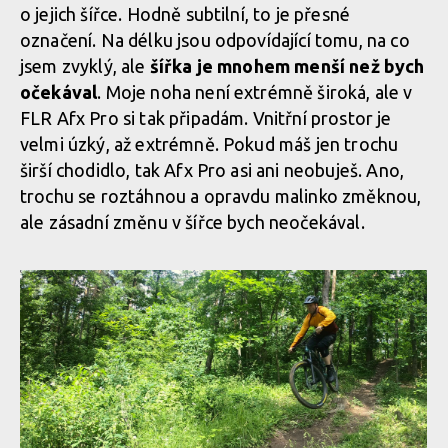
o jejich šířce. Hodně subtilní, to je přesné
označení. Na délku jsou odpovídající tomu, na co
jsem zvyklý, ale
Kontaktní plocha je díky prohnutí zmenšená
šířka je mnohem menší než bych
očekával
. Moje noha není extrémně široká, ale v
FLR Afx Pro si tak připadám. Vnitřní prostor je
Kontaktní plocha je díky prohnutí zmenšená
velmi úzký, až extrémně. Pokud máš jen trochu
širší chodidlo, tak Afx Pro asi ani neobuješ. Ano,
trochu se roztáhnou a opravdu malinko změknou,
Kontaktní plocha je díky prohnutí zmenšená
ale zásadní změnu v šířce bych neočekával.
Kontaktní plocha je díky prohnutí zmenšená