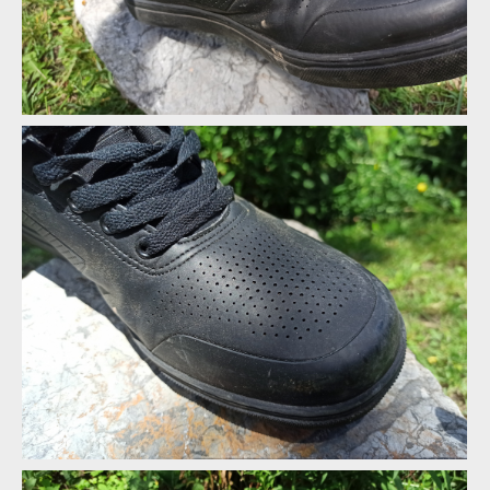
Na bezpečnost se myslelo, odrazka na patě nechybí
Na bezpečnost se myslelo, odrazka na patě nechybí
Kam schovat tkaničky? Přece pod gumový pásek
Na bezpečnost se myslelo, odrazka na patě nechybí
Kam schovat tkaničky? Přece pod gumový pásek
Na bezpečnost se myslelo, odrazka na patě nechybí
Kam schovat tkaničky? Přece pod gumový pásek
Kam schovat tkaničky? Přece pod gumový pásek
Kam schovat tkaničky? Přece pod gumový pásek
Na svršku najdeme i množství otvorů, nicméně odvětrání je