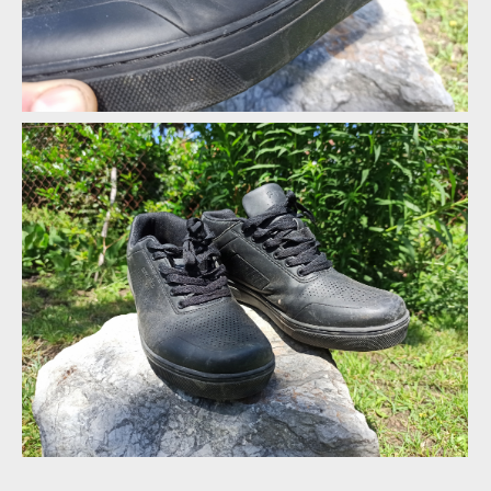
Označení výrobce je vylisováno na jazyku
Označení výrobce je vylisováno na jazyku
O který model se jedná pak najdeme na vnější straně
Označení výrobce je vylisováno na jazyku
O který model se jedná pak najdeme na vnější straně
Označení výrobce je vylisováno na jazyku
O který model se jedná pak najdeme na vnější straně
O který model se jedná pak najdeme na vnější straně
O který model se jedná pak najdeme na vnější straně
Hodně civilní vzhled, to jsou FLR Afx Pro