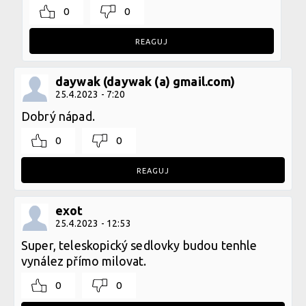
0
0
REAGUJ
daywak (daywak (a) gmail.com)
25.4.2023 - 7:20
Dobrý nápad.
0
0
REAGUJ
exot
25.4.2023 - 12:53
Super, teleskopický sedlovky budou tenhle
vynález přímo milovat.
0
0