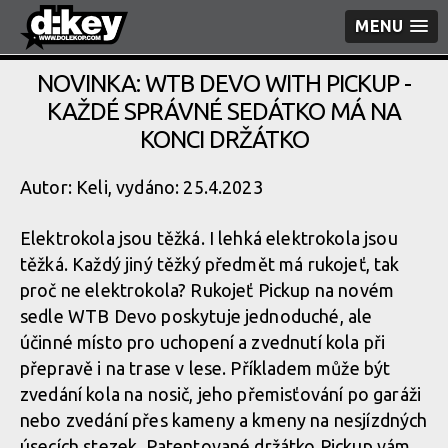
MENU
NOVINKA: WTB DEVO WITH PICKUP -
KAŽDÉ SPRÁVNÉ SEDÁTKO MÁ NA
KONCI DRŽÁTKO
Autor: Keli, vydáno: 25.4.2023
Elektrokola jsou těžká. I lehká elektrokola jsou
těžká. Každý jiný těžký předmět má rukojeť, tak
proč ne elektrokola? Rukojeť Pickup na novém
sedle WTB Devo poskytuje jednoduché, ale
účinné místo pro uchopení a zvednutí kola při
přepravě i na trase v lese. Příkladem může být
zvedání kola na nosič, jeho přemisťování po garáži
nebo zvedání přes kameny a kmeny na nesjízdných
úsecích stezek. Patentované držátko Pickup vám