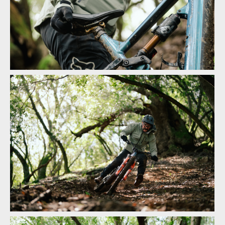
WTB Devo with Pickup - každé správné sedátko má na konci
držátko
WTB Devo with Pickup - každé správné sedátko má na konci
držátko
WTB Devo with Pickup - každé správné sedátko má na konci