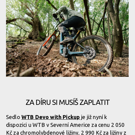
držátko
WTB Devo with Pickup - každé správné sedátko má na konci
držátko
WTB Devo with Pickup - každé správné sedátko má na konci
držátko
ZA DÍRU SI MUSÍŠ ZAPLATIT
WTB Devo with Pickup - každé správné sedátko má na konci
Sedlo
WTB Devo with Pickup
je již nyní k
držátko
dispozici u WTB v Severní Americe za cenu 2 050
Kč za chromolybdenové ližiny, 2 990 Kč za ližiny z