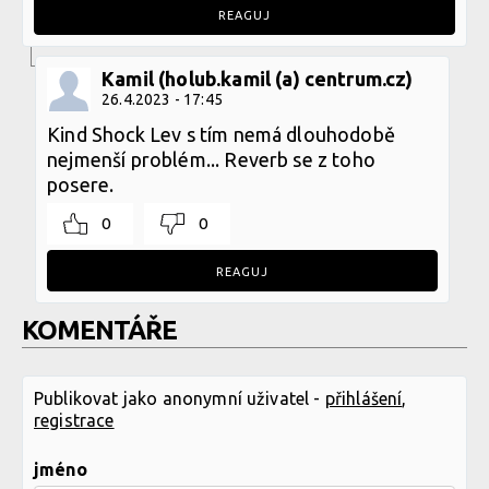
REAGUJ
Kamil (holub.kamil (a) centrum.cz)
26.4.2023 - 17:45
Kind Shock Lev s tím nemá dlouhodobě
nejmenší problém... Reverb se z toho
posere.
0
0
REAGUJ
KOMENTÁŘE
Publikovat jako anonymní uživatel -
přihlášení
,
registrace
jméno