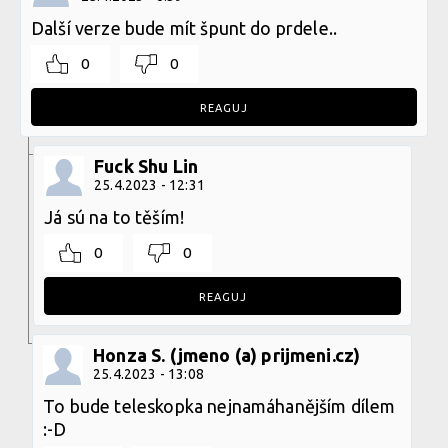
Další verze bude mít špunt do prdele..
0
0
REAGUJ
Fuck Shu Lin
25.4.2023 - 12:31
Já sú na to těším!
0
0
REAGUJ
Honza S. (jmeno (a) prijmeni.cz)
25.4.2023 - 13:08
To bude teleskopka nejnamáhanějším dílem
:-D