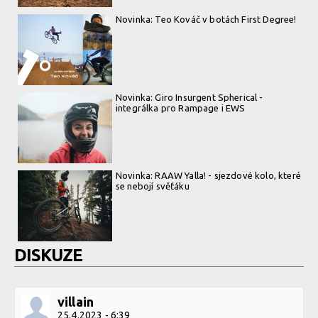
Novinka: Teo Kováč v botách First Degree!
Novinka: Giro Insurgent Spherical -
integrálka pro Rampage i EWS
Novinka: RAAW Yalla! - sjezdové kolo, které
se nebojí svěťáku
DISKUZE
villain
25.4.2023 - 6:39