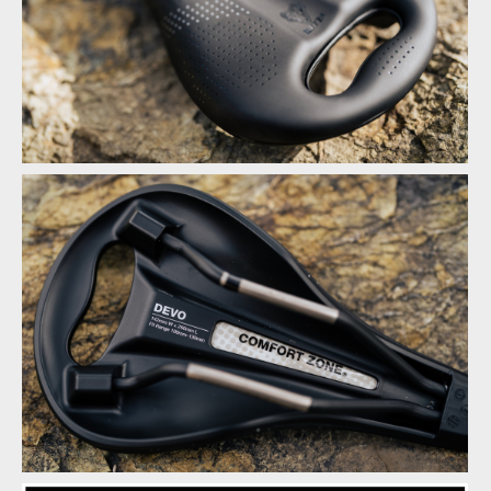
WTB Devo with Pickup - každé správné sedátko má na konci
držátko
WTB Devo with Pickup - každé správné sedátko má na konci
držátko