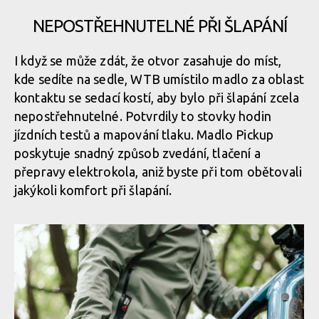
NEPOSTŘEHNUTELNÉ PŘI ŠLAPÁNÍ
I když se může zdát, že otvor zasahuje do míst,
kde sedíte na sedle, WTB umístilo madlo za oblast
kontaktu se sedací kostí, aby bylo při šlapání zcela
nepostřehnutelné. Potvrdily to stovky hodin
jízdních testů a mapování tlaku. Madlo Pickup
poskytuje snadný způsob zvedání, tlačení a
přepravy elektrokola, aniž byste při tom obětovali
jakýkoli komfort při šlapání.