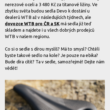
nerezové oceli a 3 480 Kč za titanové ližiny. Ve
zbytku světa budou sedla Devo k dostání u
dealerů WTB až v následujících týdnech, ale
dovozce WTB pro ČR a SK
má sedla již teď
skladem a najdete i u všech dobrých prodejců
WTB v našem regionu.
Co si o sedle s dírou myslíš? Má to smysl? Chtěli
byste takové sedlo na kole? Je pouze na ebika?
Bude díra cítit? Ta v sedle, samozřejmě! Dejte nám
vědět!