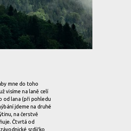
 aby mne do toho
už visíme na laně celí
 od lana (při pohledu
zhýbání jdeme na druhé
ýtinu, na čerstvě
ňuje. Čtvrtá od
a závodnické srdíčko