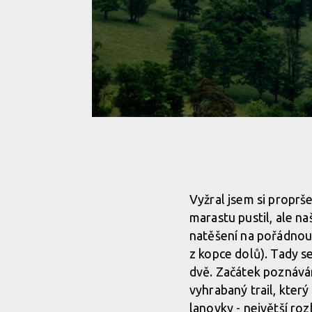
Vyžral jsem si propr
marastu pustil, ale na
natěšení na pořádnou
z kopce dolů). Tady s
dvě. Začátek poznávám
vyhrabaný trail, kter
lanovky - největší roz