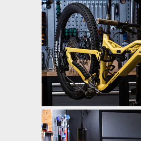
Enduroserie Kraličák - Jara Sijka
Rock Machine Whizz Daniel Frank
Rock Machine Whizz Daniel Frank