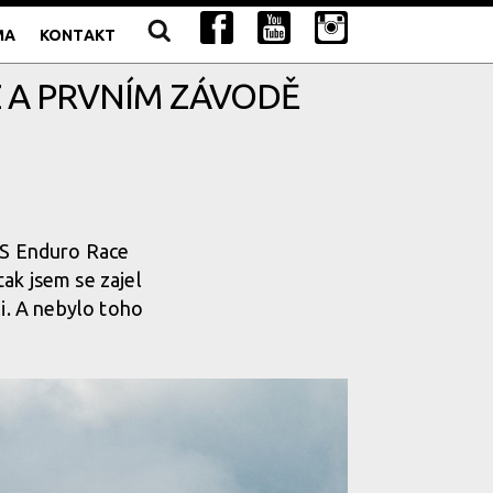
MA
KONTAKT
 A PRVNÍM ZÁVODĚ
RS Enduro Race
tak jsem se zajel
li. A nebylo toho