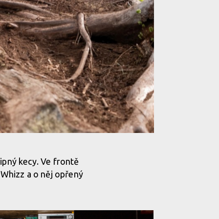
ipný kecy. Ve frontě
Whizz a o něj opřený