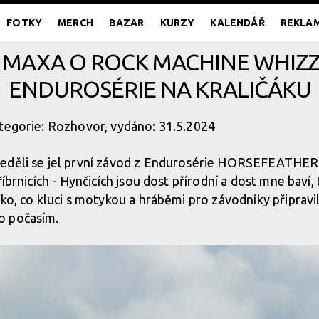
FOTKY
MERCH
BAZAR
KURZY
KALENDÁŘ
REKLA
MAXA O ROCK MACHINE WHIZZ
ENDUROSÉRIE NA KRALIČÁKU
tegorie:
Rozhovor
, vydáno: 31.5.2024
neděli se jel první závod z Endurosérie HORSEFEATHE
říbrnicích - Hynčicích jsou dost přírodní a dost mne baví, 
oko, co kluci s motykou a hráběmi pro závodníky připravi
o počasím.