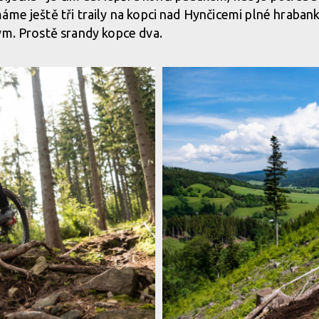
áme ještě tři traily na kopci nad Hynčicemi plné hrabank
ým. Prostě srandy kopce dva.