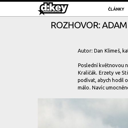
ČLÁNKY
ROZHOVOR: ADAM 
Autor: Dan Klimeš, ka
Poslední květnovou 
Kraličák. Erzety ve St
podívat, abych hodil 
málo. Navíc umocněn