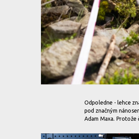
Enduroserie Kraličák - Jara Sijka
Odpoledne - lehce zna
pod značným nánosem 
Enduroserie Kraličák - Jara Sijka
Adam Maxa. Protože č
Enduroserie Kraličák - Jara Sijka