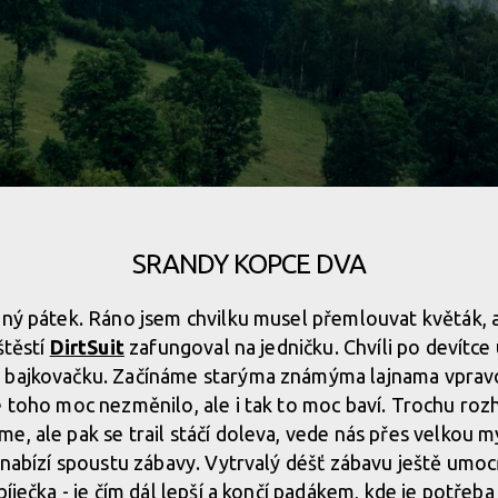
SRANDY KOPCE DVA
šený pátek. Ráno jsem chvilku musel přemlouvat květák,
štěstí
DirtSuit
zafungoval na jedničku. Chvíli po devítce 
 bajkovačku. Začínáme starýma známýma lajnama vpravo
e toho moc nezměnilo, ale i tak to moc baví. Trochu ro
e, ale pak se trail stáčí doleva, vede nás přes velkou m
ý nabízí spoustu zábavy. Vytrvalý déšť zábavu ještě umoc
bíječka - je čím dál lepší a končí padákem, kde je potřeb