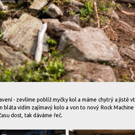
vení - zevlíme poblíž myčky kol a máme chytrý a jistě vt
bláta vidím zajímavý kolo a von to nový Rock Machine 
asu dost, tak dáváme řeč.