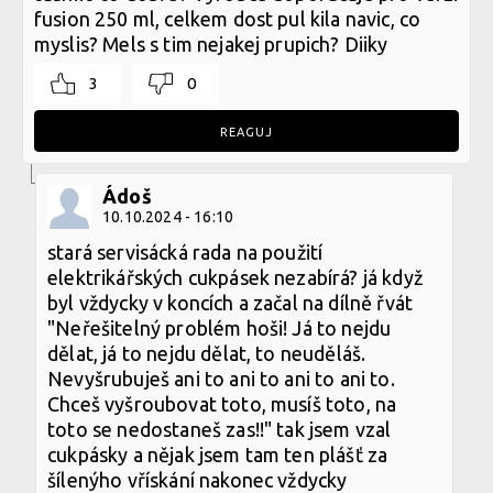
fusion 250 ml, celkem dost pul kila navic, co
myslis? Mels s tim nejakej prupich? Diiky
3
0
REAGUJ
Ádoš
10.10.2024 - 16:10
stará servisácká rada na použití
elektrikářských cukpásek nezabírá? já když
byl vždycky v koncích a začal na dílně řvát
"Neřešitelný problém hoši! Já to nejdu
dělat, já to nejdu dělat, to neuděláš.
Nevyšrubuješ ani to ani to ani to ani to.
Chceš vyšroubovat toto, musíš toto, na
toto se nedostaneš zas!!" tak jsem vzal
cukpásky a nějak jsem tam ten plášť za
šílenýho vřískání nakonec vždycky