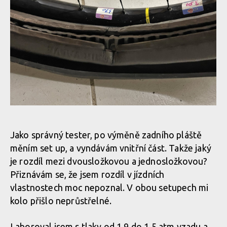
dt IMG 15
dt IMG 15
dt IMG 15
dt IMG 15
dt IMG 15
Jako správný tester, po výměně zadního pláště
dt IMG 15
měním set up, a vyndávám vnitřní část. Takže jaký
dt IMG 15
je rozdíl mezi dvousložkovou a jednosložkovou?
Přiznávám se, že jsem rozdíl v jízdních
dt IMG 15
vlastnostech moc nepoznal. V obou setupech mi
dt IMG 15
kolo přišlo neprůstřelné.
dt IMG 15
Laboroval jsem s tlaky od 1,9 do 1,5 atm vzadu a