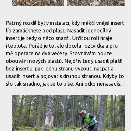
dt IMG 42
dt IMG 42
Patrný rozdíl byl v instalaci, kdy měkčí vnější insert
líp zamáčknete pod plášť. Nasadit jednodílný
dt IMG 42
dt IMG 42
insert je tedy o něco snazší. Určitou roli hraje
i teplota. Pořád je to, ale docela rozcvička a pro
mě operace na dva večery. Srovnávám pouze
dt IMG 42
dt IMG 42
obouvání nových plastů. Nejdřív tedy usadit plášť
bez insertu, pak jednu stranu vyzout, nacpat a
dt IMG 42
dt IMG 42
usadit insert a bojovat s druhou stranou. Kdyby to
šlo tak snadno, jak se to píše. Ani očko nenasadíš...
dt IMG 42
dt IMG 42
dt IMG 42
dt IMG 42