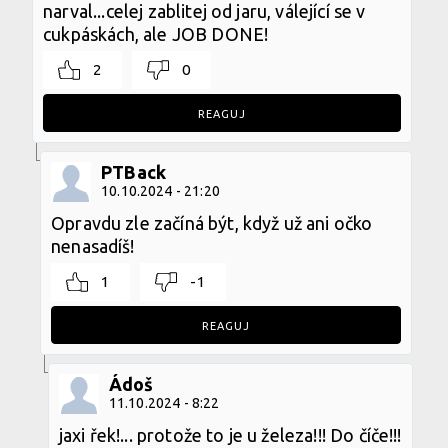
narval...celej zablitej od jaru, válející se v
cukpáskách, ale JOB DONE!
2
0
REAGUJ
PTBack
10.10.2024 - 21:20
Opravdu zle začíná být, když už ani očko
nenasadíš!
1
-1
REAGUJ
Ádoš
11.10.2024 - 8:22
jaxi řek!... protože to je u železa!!! Do číče!!!