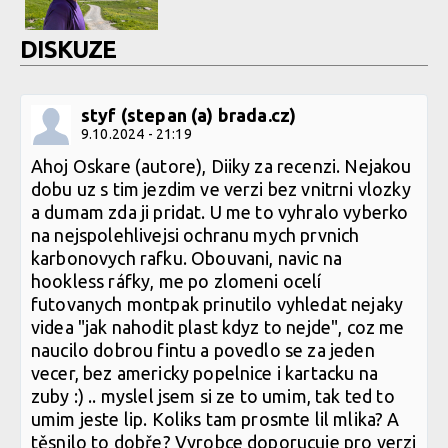
DISKUZE
styf (stepan (a) brada.cz)
9.10.2024 - 21:19
Ahoj Oskare (autore), Diiky za recenzi. Nejakou
dobu uz s tim jezdim ve verzi bez vnitrni vlozky
a dumam zda ji pridat. U me to vyhralo vyberko
na nejspolehlivejsi ochranu mych prvnich
karbonovych rafku. Obouvani, navic na
hookless ráfky, me po zlomeni ocelí
futovanych montpak prinutilo vyhledat nejaky
videa "jak nahodit plast kdyz to nejde", coz me
naucilo dobrou fintu a povedlo se za jeden
vecer, bez americky popelnice i kartacku na
zuby :) .. myslel jsem si ze to umim, tak ted to
umim jeste lip. Koliks tam prosmte lil mlika? A
těsnilo to dobře? Vyrobce doporucuje pro verzi