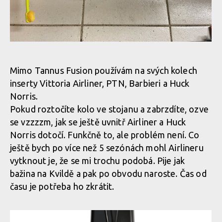
dt IMG 15
dt IMG 15
dt IMG 15
Mimo Tannus Fusion používám na svých kolech
dt IMG 15
inserty Vittoria Airliner, PTN, Barbieri a Huck
dt IMG 15
Norris.
Pokud roztočíte kolo ve stojanu a zabrzdíte, ozve
dt IMG 15
se vzzzzm, jak se ještě uvnitř Airliner a Huck
dt IMG 15
Norris dotočí. Funkčně to, ale problém není. Co
ještě bych po více než 5 sezónách mohl Airlineru
dt IMG 15
vytknout je, že se mi trochu podobá. Pije jak
bažina na Kvildě a pak po obvodu naroste. Čas od
času je potřeba ho zkrátit.
dt IMG 15