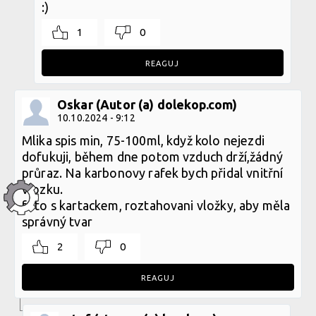
:)
1
0
REAGUJ
Oskar (Autor (a) dolekop.com)
10.10.2024 - 9:12
Mlika spis min, 75-100ml, když kolo nejezdi
dofukuji, během dne potom vzduch drží,žádný
průraz. Na karbonovy rafek bych přidal vnitřní
vlozku.
foto s kartackem, roztahovani vložky, aby měla
správný tvar
2
0
REAGUJ