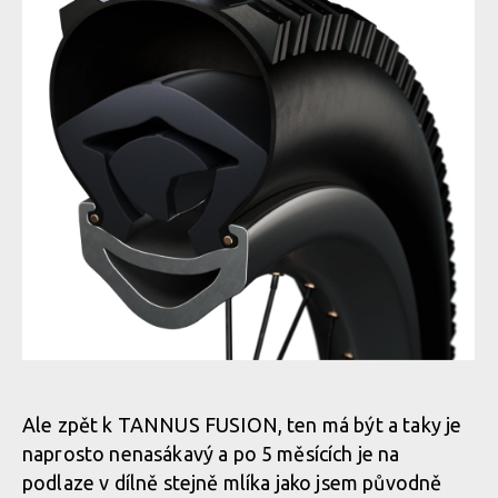
FUSIONSidewall
FUSIONSidewall
FUSIONSidewall
FUSIONSidewall
Fusion Modular Tubeless Insert Tubeless Tannus 29 x 2 10 2
FUSIONSidewall
Ale zpět k TANNUS FUSION, ten má být a taky je
naprosto nenasákavý a po 5 měsících je na
Fusion Modular Tubeless Insert Tubeless Tannus 29 x 2 10 2
podlaze v dílně stejně mlíka jako jsem původně