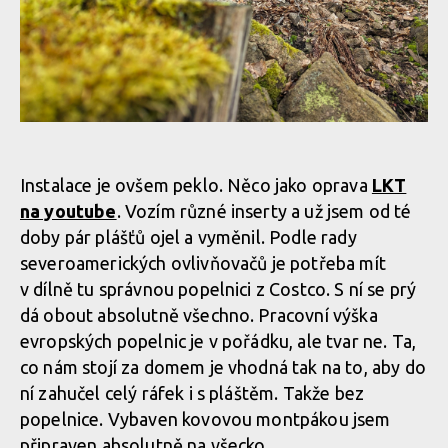
Instalace je ovšem peklo. Něco jako oprava
LKT
na youtube
. Vozím různé inserty a už jsem od té
doby pár plášťů ojel a vyměnil. Podle rady
severoamerických ovlivňovačů je potřeba mít
v dílně tu správnou popelnici z Costco. S ní se prý
dá obout absolutně všechno. Pracovní výška
evropských popelnic je v pořádku, ale tvar ne. Ta,
co nám stojí za domem je vhodná tak na to, aby do
ní zahučel celý ráfek i s pláštěm. Takže bez
popelnice. Vybaven kovovou montpákou jsem
připraven absolutně na všecko.