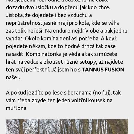
dozadu dvousložku a dopředu jak kdo chce.
dt IMG 32
Jistota, že dojedete i bez vzduchu a
neprůstřelnost jasně hrají pro kola, kde se váha
dt IMG 32
zas tolik neřeší. Na enduro nejdřív obě a pak jednu
vyndat. Okolo komína není asi potřeba. A když
pojedete někam, kde to hodně drncá tak zase
dt IMG 32
nasadit. Kombinatorika je věda a tak si můžete
hrát na vědce a zkoušet různé setupy, až najdete
ten svůj perfektní. Já jsem ho s
TANNUS FUSION
dt IMG 32
našel.
A pokud jezdíte po lese s beranama (no fuj), tak
dt IMG 32
vám třeba zbyde ten jeden vnitřní kousek na
muflona.