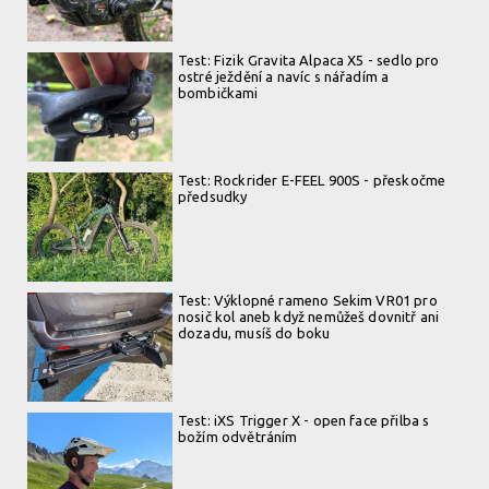
Test: Fizik Gravita Alpaca X5 - sedlo pro
ostré ježdění a navíc s nářadím a
bombičkami
Test: Rockrider E-FEEL 900S - přeskočme
předsudky
Test: Výklopné rameno Sekim VR01 pro
nosič kol aneb když nemůžeš dovnitř ani
dozadu, musíš do boku
Test: iXS Trigger X - open face přilba s
božím odvětráním