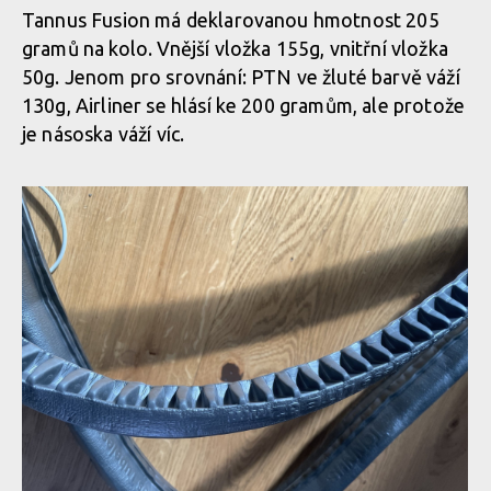
Tannus Fusion má deklarovanou hmotnost 205
gramů na kolo. Vnější vložka 155g, vnitřní vložka
TubelessSection
50g. Jenom pro srovnání: PTN ve žluté barvě váží
130g, Airliner se hlásí ke 200 gramům, ale protože
je násoska váží víc.
TubelessSection
TubelessSection
TubelessSection
TubelessSection
TubelessSection