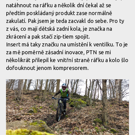
natáhnout na ráfku a několik dní čekal až se
Fusion Modular Tubeless Insert Tubeless Tannus
předtím poskládaný produkt zase normálně
zakulatí. Pak jsem je teda zacvakl do sebe. Pro ty
z vás, co mají dětská zadní kola, je značka na
Fusion Modular Tubeless Insert Tubeless Tannus
zkrácení a pak stačí zip-tiem spojit.
Insert má taky značku na umístění k ventilku. To je
Fusion Modular Tubeless Insert Tubeless Tannus
za mě poměrně zásadní inovace, PTN se mi
několikrát přilepil ke vnitřní straně ráfku a kolo šlo
dofouknout jenom kompresorem.
Fusion Modular Tubeless Insert Tubeless Tannus
Fusion Modular Tubeless Insert Tubeless Tannus
Fusion Modular Tubeless Insert Tubeless Tannus