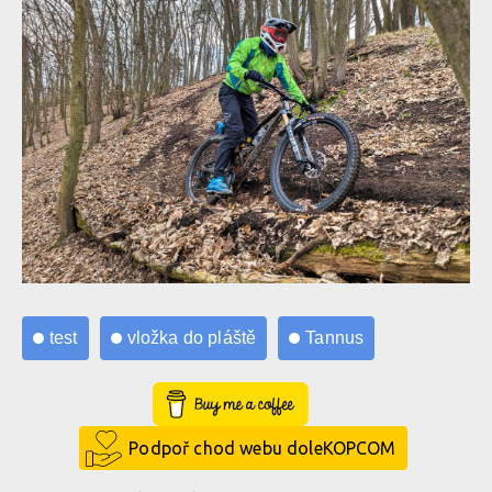
test
vložka do pláště
Tannus
Buy Me a Coffee
Podpoř chod webu doleKOPCOM