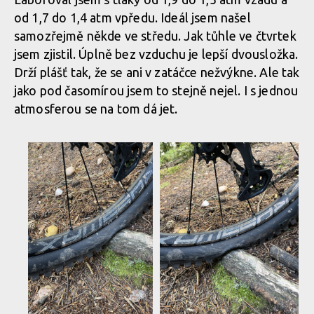
od 1,7 do 1,4 atm vpředu. Ideál jsem našel
samozřejmě někde ve středu. Jak tůhle ve čtvrtek
dt IMG 15
jsem zjistil. Úplně bez vzduchu je lepší dvousložka.
Drží plášť tak, že se ani v zatáčce nežvýkne. Ale tak
jako pod časomírou jsem to stejně nejel. I s jednou
dt IMG 15
atmosferou se na tom dá jet.
dt IMG 15