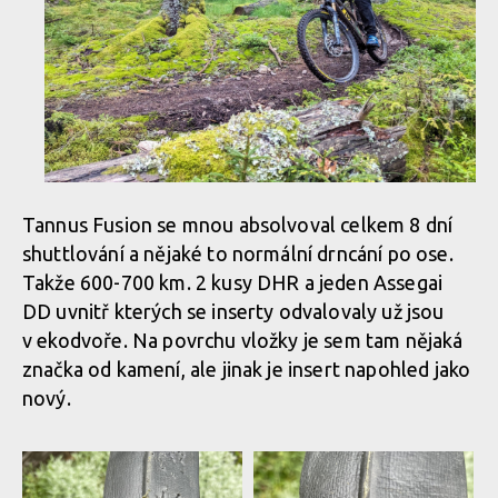
dt IMG 42
dt IMG 42
Tannus Fusion se mnou absolvoval celkem 8 dní
shuttlování a nějaké to normální drncání po ose.
Takže 600-700 km. 2 kusy DHR a jeden Assegai
DD uvnitř kterých se inserty odvalovaly už jsou
v ekodvoře. Na povrchu vložky je sem tam nějaká
značka od kamení, ale jinak je insert napohled jako
nový.