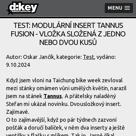
MENU
TEST: MODULÁRNÍ INSERT TANNUS
FUSION - VLOŽKA SLOŽENÁ Z JEDNO
NEBO DVOU KUSŮ
Autor: Oskar Jančík, kategorie:
Test
, vydáno:
9.10.2024
Když jsem vloni na Taichung bike week zevloval
mezi stánky omámen vůni umělých květin, narazil
jsem na stánek
Tannus
. A přátelsky naladěný
Stefan mi ukázal novinku. Dvousložkový insert.
Zajímavé.
O to zajímavější, když po pár týdnech zazvoní
pošťák a doručí balíček, v něm dva inserty a ještě
ventilky a flašku s mlíkem. Tak jo. Jasně říkal