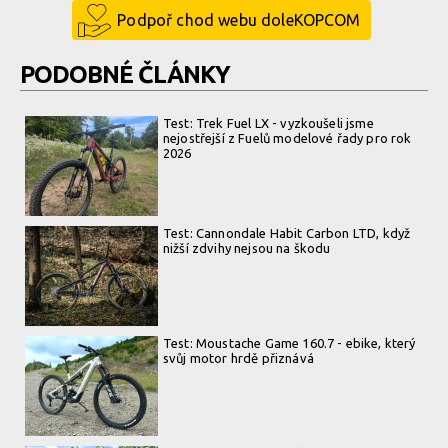
Podpoř chod webu doleKOPCOM
PODOBNÉ ČLÁNKY
Test: Trek Fuel LX - vyzkoušeli jsme
nejostřejší z Fuelů modelové řady pro rok
2026
Test: Cannondale Habit Carbon LTD, když
nižší zdvihy nejsou na škodu
Test: Moustache Game 160.7 - ebike, který
svůj motor hrdě přiznává