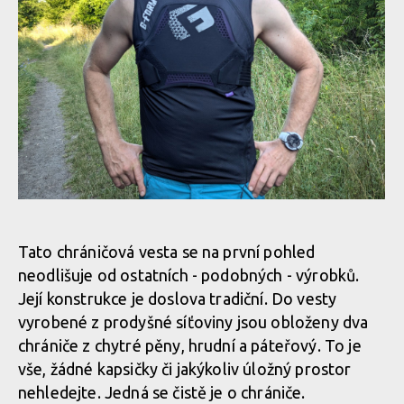
Biodegradabilní chráničová vesta G-Form MX Spike Chest +
Biodegradabilní chráničová vesta G-Form MX Spike Chest +
Back Shirt
Back Shirt
Biodegradabilní chráničová vesta G-Form MX Spike Chest +
Biodegradabilní chráničová vesta G-Form MX Spike Chest +
Back Shirt
Back Shirt
Biodegradabilní chráničová vesta G-Form MX Spike Chest +
Back Shirt
Biodegradabilní chráničová vesta G-Form MX Spike Chest +
Tato chráničová vesta se na první pohled
Biodegradabilní chráničová vesta G-Form MX Spike Chest +
Back Shirt
Back Shirt
neodlišuje od ostatních - podobných - výrobků.
Její konstrukce je doslova tradiční. Do vesty
Biodegradabilní chráničová vesta G-Form MX Spike Chest +
vyrobené z prodyšné síťoviny jsou obloženy dva
Back Shirt
chrániče z chytré pěny, hrudní a páteřový. To je
Biodegradabilní chráničová vesta G-Form MX Spike Chest +
Back Shirt
vše, žádné kapsičky či jakýkoliv úložný prostor
nehledejte. Jedná se čistě je o chrániče.
Biodegradabilní chráničová vesta G-Form MX Spike Chest +