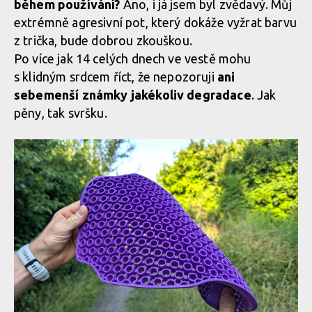
během používání?
Ano, i já jsem byl zvědavý. Můj
extrémně agresivní pot, který dokáže vyžrat barvu
z trička, bude dobrou zkouškou.
Biodegradabilní chráničová vesta G-Form MX Spike Chest +
Biodegradabilní chráničová vesta G-Form MX Spike Chest +
Back Shirt
Po více jak 14 celých dnech ve vestě mohu
Back Shirt
s klidným srdcem říct, že nepozoruji
ani
sebemenší známky jakékoliv degradace
. Jak
pěny, tak svršku.
Biodegradabilní chráničová vesta G-Form MX Spike Chest +
Back Shirt
Biodegradabilní chráničová vesta G-Form MX Spike Chest +
Back Shirt
Biodegradabilní chráničová vesta G-Form MX Spike Chest +
Back Shirt