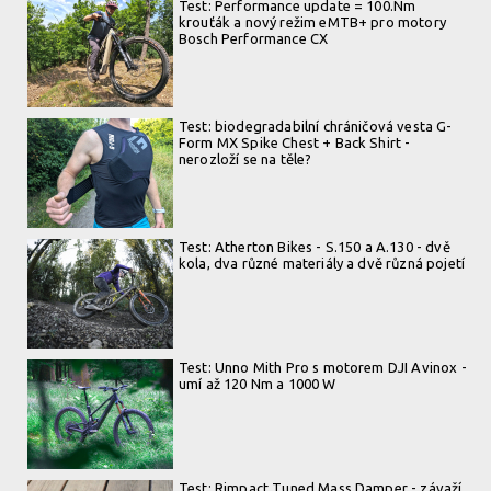
Test: Performance update = 100.Nm
krouťák a nový režim eMTB+ pro motory
Bosch Performance CX
Test: biodegradabilní chráničová vesta G-
Form MX Spike Chest + Back Shirt -
nerozloží se na těle?
Test: Atherton Bikes - S.150 a A.130 - dvě
kola, dva různé materiály a dvě různá pojetí
Test: Unno Mith Pro s motorem DJI Avinox -
umí až 120 Nm a 1000 W
Test: Rimpact Tuned Mass Damper - závaží