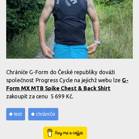
Chrániče G-Form do České republiky dováži
společnost Progress Cycle na jejichž webu lze
G-
Form MX MTB Spike Chest & Back Shirt
zakoupit za cenu 5 699 Kč.
test
chrániče
Buy Me a Coffee