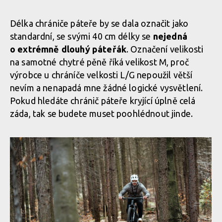
Biodegradabilní chráničová vesta G-Form MX Spike Chest +
Biodegradabilní chráničová vesta G-Form MX Spike Chest +
Back Shirt
Back Shirt
Back Shirt
Délka chrániče páteře by se dala označit jako
standardní, se svými 40 cm délky se
nejedná
o extrémně dlouhý páteřák
. Označení velikosti
Biodegradabilní chráničová vesta G-Form MX Spike Chest +
Biodegradabilní chráničová vesta G-Form MX Spike Chest +
na samotné chytré pěně říká velikost M, proč
Back Shirt
Back Shirt
výrobce u chráníče velkosti L/G nepoužil větší
nevím a nenapadá mne žádné logické vysvětlení.
Pokud hledáte chránič páteře kryjící úplně celá
Biodegradabilní chráničová vesta G-Form MX Spike Chest +
Biodegradabilní chráničová vesta G-Form MX Spike Chest +
záda, tak se budete muset poohlédnout jinde.
Back Shirt
Back Shirt
Biodegradabilní chráničová vesta G-Form MX Spike Chest +
Biodegradabilní chráničová vesta G-Form MX Spike Chest +
Back Shirt
Back Shirt
Biodegradabilní chráničová vesta G-Form MX Spike Chest +
Back Shirt