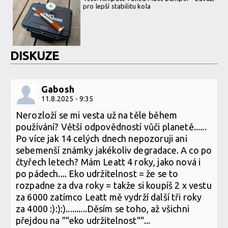
pro lepší stabilitu kola
DISKUZE
Gabosh
11.8.2025 - 9:35
Nerozloží se mi vesta už na těle během
používání? Větší odpovědností vůči planetě......
Po více jak 14 celých dnech nepozoruji ani
sebemenší známky jakékoliv degradace. A co po
čtyřech letech? Mám Leatt 4 roky, jako nová i
po pádech.... Eko udržitelnost = že se to
rozpadne za dva roky = takže si koupíš 2 x vestu
za 6000 zatímco Leatt mě vydrží další tři roky
za 4000 :):):)..........Děsím se toho, až všichni
přejdou na ""eko udržitelnost""...