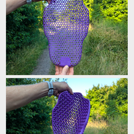
Biodegradabilní chráničová vesta G-Form MX Spike Chest +
Back Shirt
Biodegradabilní chráničová vesta G-Form MX Spike Chest +
Back Shirt