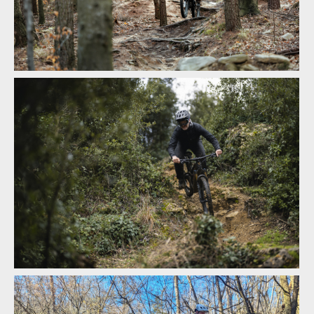
Biodegradabilní chráničová vesta G-Form MX Spike Chest +
Back Shirt
Test: biodegradabilní chráničová vesta G-Form MX Spike Chest
+ Back Shirt - nerozloží se na těle?
Biodegradabilní chráničová vesta G-Form MX Spike Chest +
Back Shirt
Test: biodegradabilní chráničová vesta G-Form MX Spike Chest
+ Back Shirt - nerozloží se na těle?
Test: biodegradabilní chráničová vesta G-Form MX Spike Chest
+ Back Shirt - nerozloží se na těle?
Test: biodegradabilní chráničová vesta G-Form MX Spike Chest
+ Back Shirt - nerozloží se na těle?
Test: biodegradabilní chráničová vesta G-Form MX Spike Chest
+ Back Shirt - nerozloží se na těle?