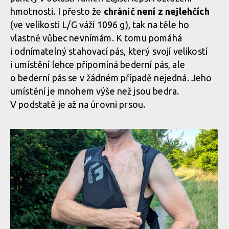
hmotnosti. I přesto že
chránič není z nejlehčích
(ve velikosti L/G váží 1096 g), tak na těle ho
Biodegradabilní chráničová vesta G-Form MX Spike Chest +
Biodegradabilní chráničová vesta G-Form MX Spike Chest +
vlastně vůbec nevnímám. K tomu pomáhá
Back Shirt
Back Shirt
i odnímatelný stahovací pás, který svojí velikostí
i umístění lehce připomíná bederní pás, ale
o bederní pás se v žádném případě nejedná. Jeho
Biodegradabilní chráničová vesta G-Form MX Spike Chest +
Biodegradabilní chráničová vesta G-Form MX Spike Chest +
umístění je mnohem výše než jsou bedra.
Back Shirt
Back Shirt
V podstatě je až na úrovni prsou.
Biodegradabilní chráničová vesta G-Form MX Spike Chest +
Back Shirt
Biodegradabilní chráničová vesta G-Form MX Spike Chest +
Back Shirt