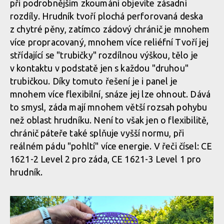
při podrobnějším zkoumání objevíte zásadní
rozdíly. Hrudník tvoří plochá perforovaná deska
Biodegradabilní chráničová vesta G-Form MX Spike Chest +
Biodegradabilní chráničová vesta G-Form MX Spike Chest +
z chytré pěny, zatímco zádový chránič je mnohem
Back Shirt
Back Shirt
více propracovaný, mnohem více reliéfní Tvoří jej
střídající se "trubičky" rozdílnou výškou, tělo je
v kontaktu v podstatě jen s každou "druhou"
Biodegradabilní chráničová vesta G-Form MX Spike Chest +
trubičkou. Díky tomuto řešení je i panel je
Back Shirt
mnohem více flexibilní, snáze jej lze ohnout. Dává
to smysl, záda mají mnohem větší rozsah pohybu
než oblast hrudníku. Není to však jen o flexibilitě,
Biodegradabilní chráničová vesta G-Form MX Spike Chest +
chránič páteře také splňuje vyšší normu, při
Back Shirt
reálném pádu "pohltí" více energie. V řeči čísel: CE
1621-2 Level 2 pro záda, CE 1621-3 Level 1 pro
hrudník.
Biodegradabilní chráničová vesta G-Form MX Spike Chest +
Back Shirt