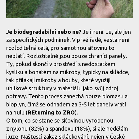
Je biodegradabilní nebo ne?
Je i není. Je, ale jen
za specifických podmínek. V prvé řadě, vesta není
rozložitelná celá, pro samotnou síťovinu to
neplatí. Rozložitelné jsou pouze chránící panely.
Ty, pokud skončí v prostředí s nedostatkem
kyslíku a bohatém na mikroby, typicky na skládce,
tak přilákají mikroby a houby, které využijí
uhlíkové struktury v materiálu jako svůj zdroj
potravy. Tento proces zanechá pouze biomasu a
bioplyn, čímž se odhadem za 3-5 let panely vrátí
na nulu (
REturning to ZRO
).
O tom, co se stane se síťovinou vyrobenou
z nylonu (82%) a spandexu (18%), si ale nedělám
iluze. Naštěstí zákaz skládkování, nejen v České