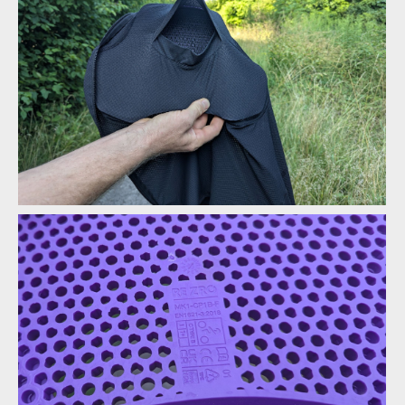
Biodegradabilní chráničová vesta G-Form MX Spike Chest +
Back Shirt
Biodegradabilní chráničová vesta G-Form MX Spike Chest +
Back Shirt