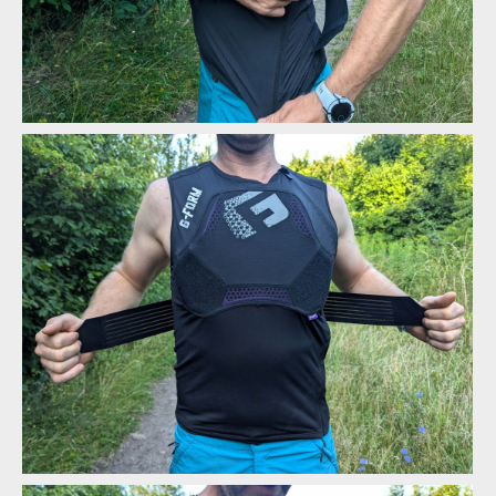
Biodegradabilní chráničová vesta G-Form MX Spike Chest +
Back Shirt
zapinani
zapinani
zapinani
zapinani
zapinani
Biodegradabilní chráničová vesta G-Form MX Spike Chest +