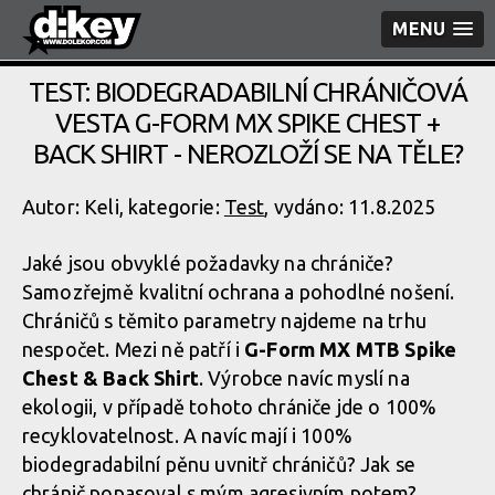
MENU
TEST: BIODEGRADABILNÍ CHRÁNIČOVÁ
VESTA G-FORM MX SPIKE CHEST +
BACK SHIRT - NEROZLOŽÍ SE NA TĚLE?
Autor: Keli, kategorie:
Test
, vydáno: 11.8.2025
Jaké jsou obvyklé požadavky na chrániče?
Samozřejmě kvalitní ochrana a pohodlné nošení.
Chráničů s těmito parametry najdeme na trhu
nespočet. Mezi ně patří i
G-Form MX MTB Spike
Chest & Back Shirt
. Výrobce navíc myslí na
ekologii, v případě tohoto chrániče jde o 100%
recyklovatelnost. A navíc mají i 100%
biodegradabilní pěnu uvnitř chráničů? Jak se
chránič popasoval s mým agresivním potem?