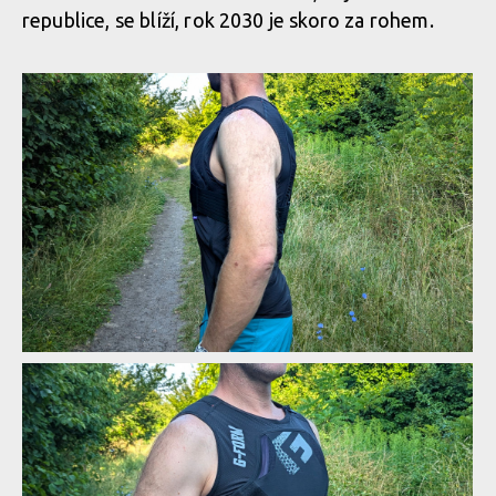
republice, se blíží, rok 2030 je skoro za rohem.
Biodegradabilní chráničová vesta G-Form MX Spike Chest +
Back Shirt
Biodegradabilní chráničová vesta G-Form MX Spike Chest +