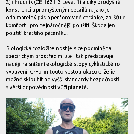
2) i hrudník (CE 1621-3 Level 1) a díky prodyšné
konstrukci a promyšleným detailům, jako je
odnímatelný pás a perforované chrániče, zajišťuje
Biodegradabilní chráničová vesta G-Form MX Spike Chest +
Biodegradabilní chráničová vesta G-Form MX Spike Chest +
Back Shirt
komfort i pro nejnáročnější použití. Škoda jen
Back Shirt
použití kratšího páteřáku.
Biologická rozložitelnost je sice podmíněna
Biodegradabilní chráničová vesta G-Form MX Spike Chest +
specifickým prostředím, ale i tak představuje
Back Shirt
naději na snížení ekologické stopy cyklistického
vybavení. G-Form touto vestou ukazuje, že je
možné skloubit nejvyšší standardy bezpečnosti
Biodegradabilní chráničová vesta G-Form MX Spike Chest +
s větší odpovědností vůči planetě.
Back Shirt
Biodegradabilní chráničová vesta G-Form MX Spike Chest +
Back Shirt