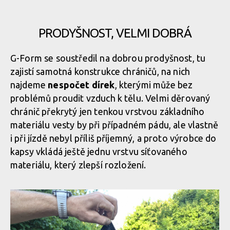
Back Shirt
Biodegradabilní chráničová vesta G-Form MX Spike Chest +
Back Shirt
PRODYŠNOST, VELMI DOBRÁ
Biodegradabilní chráničová vesta G-Form MX Spike Chest +
G-Form se soustředil na dobrou prodyšnost, tu
Back Shirt
zajistí samotná konstrukce chráničů, na nich
Biodegradabilní chráničová vesta G-Form MX Spike Chest +
Back Shirt
najdeme
nespočet dírek
, kterými může bez
problémů proudit vzduch k tělu. Velmi děrovaný
Biodegradabilní chráničová vesta G-Form MX Spike Chest +
chránič překrytý jen tenkou vrstvou základního
Back Shirt
materiálu vesty by při případném pádu, ale vlastně
i při jízdě nebyl příliš příjemný, a proto výrobce do
kapsy vkládá ještě jednu vrstvu síťovaného
Biodegradabilní chráničová vesta G-Form MX Spike Chest +
materiálu, který zlepší rozložení.
Back Shirt
Biodegradabilní chráničová vesta G-Form MX Spike Chest +
Back Shirt