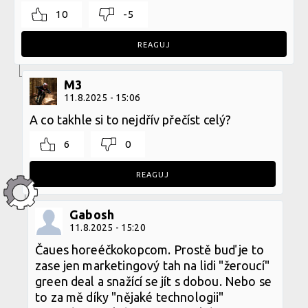
10
-5
REAGUJ
M3
11.8.2025 - 15:06
A co takhle si to nejdřív přečíst celý?
6
0
REAGUJ
Gabosh
11.8.2025 - 15:20
Čaues horeéčkokopcom. Prostě buď je to
zase jen marketingový tah na lidi "žeroucí"
green deal a snažící se jít s dobou. Nebo se
to za mě díky "nějaké technologii"