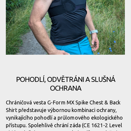
Back Shirt
Biodegradabilní chráničová vesta G-Form MX Spike Chest +
Back Shirt
Biodegradabilní chráničová vesta G-Form MX Spike Chest +
Biodegradabilní chráničová vesta G-Form MX Spike Chest +
Back Shirt
Back Shirt
POHODLÍ, ODVĚTRÁNI A SLUŠNÁ
OCHRANA
Biodegradabilní chráničová vesta G-Form MX Spike Chest +
Biodegradabilní chráničová vesta G-Form MX Spike Chest +
Back Shirt
Back Shirt
Chráničová vesta G-Form MX Spike Chest & Back
Shirt představuje výbornou kombinaci ochrany,
vynikajícího pohodlí a průlomového ekologického
Biodegradabilní chráničová vesta G-Form MX Spike Chest +
Biodegradabilní chráničová vesta G-Form MX Spike Chest +
Back Shirt
přístupu. Spolehlivě chrání záda (CE 1621-2 Level
Back Shirt