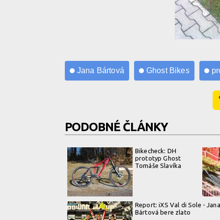
Jana Bártová
Ghost Bikes
pr
PODOBNÉ ČLÁNKY
Bikecheck: DH
prototyp Ghost
Tomáše Slavíka
Report: iXS Val di Sole - Jan
Bártová bere zlato