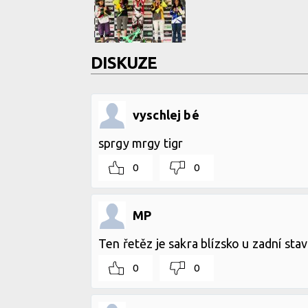
DISKUZE
vyschlej bé
sprgy mrgy tigr
0
0
MP
Ten řetěz je sakra blízsko u zadní sta
0
0