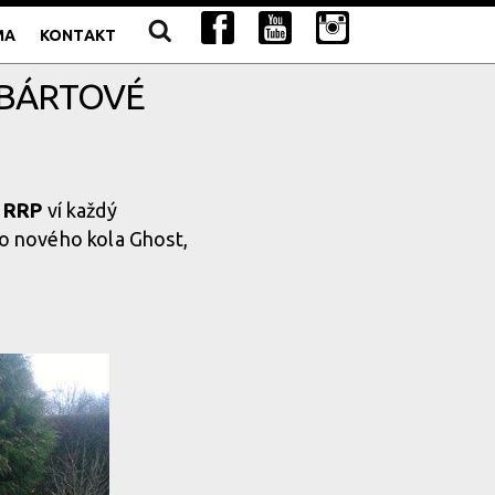
MA
KONTAKT
 BÁRTOVÉ
 RRP
ví každý
ho nového kola Ghost,