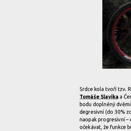
Srdce kola tvoří tzv. 
Tomáše Slavíka
a Če
bodu doplněný dvěmi p
degresivní (do 30% zd
naopak progresivní – 
očekávat, že funkce 