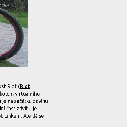
st Riot (
Riot
e kolem virtuálního
 je na začátku zdvihu
ní část zdvihu je
ot Linkem. Ale dá se