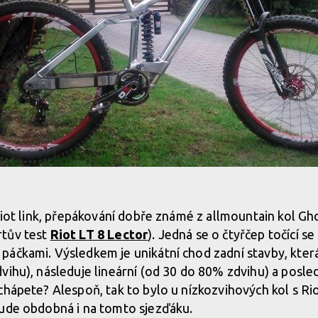
Riot link, přepákování dobře známé z allmountain kol Gho
rtův test
Riot LT 8 Lector
). Jedná se o čtyřčep točící s
áčkami. Výsledkem je unikátní chod zadní stavby, která
vihu), následuje lineární (od 30 do 80% zdvihu) a posled
chápete? Alespoň, tak to bylo u nízkozvihových kol s Ri
bude obdobná i na tomto sjezďáku.