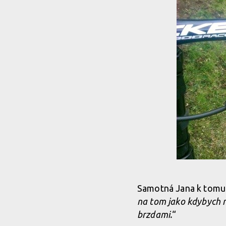
Samotná Jana k tomu 
na tom jako kdybych na
brzdami.
“