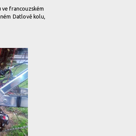
ru ve francouzském
bném Datlově kolu,