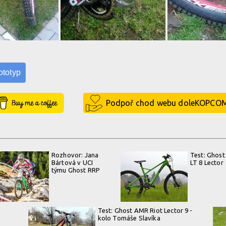
ototyp
Buy Me a Coffee
Podpoř chod webu doleKOPCO
Rozhovor: Jana
Test: Ghost
Bártová v UCI
LT 8 Lector
týmu Ghost RRP
a
Test: Ghost AMR Riot Lector 9 -
kolo Tomáše Slavíka