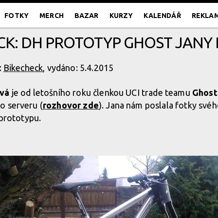
FOTKY
MERCH
BAZAR
KURZY
KALENDÁŘ
REKLA
CK: DH PROTOTYP GHOST JANY
:
Bikecheck
, vydáno: 5.4.2015
ová
je od letošního roku členkou UCI trade teamu
Ghost
o serveru (
rozhovor zde
). Jana nám poslala fotky své
 prototypu.