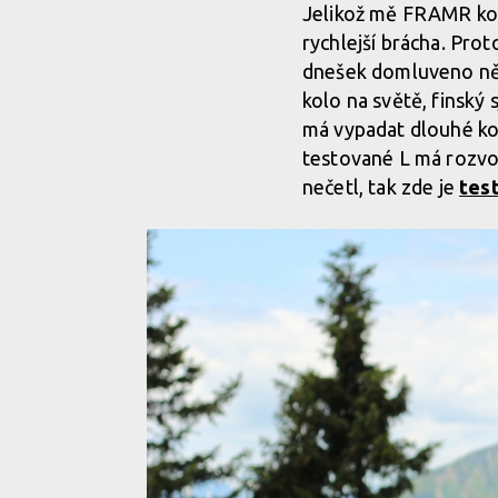
Jelikož mě FRAMR komp
rychlejší brácha. Pro
dnešek domluveno něja
kolo na světě, finský 
má vypadat dlouhé kolo
testované L má rozvo
nečetl, tak zde je
tes