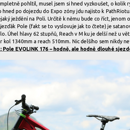
letně pohltil, musel jsem si hned vyzkoušet, o kolik ry
to hned po dojezdu do Expo zóny jdu najisto k PathRiotu
ký ježdění na Poli. Určitě k němu bude co říct, jenom ok
sjezďák Pole (fakt se to vyslovuje jak to čtete) je satan
. Úhel hlavy 62 stupňů, Reach v M ku je delší než u větš
r kol 1340mm a reach 510mm. Nic delšího sem nikdy nev
t: Pole EVOLINK 176 – hodně, ale hodně dlouhé sjezd