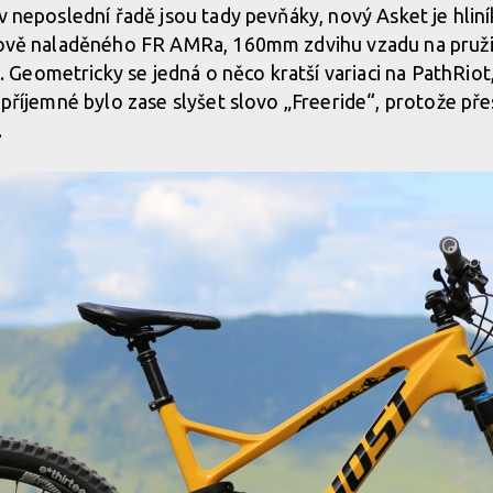
v neposlední řadě jsou tady pevňáky, nový Asket je hliníko
 nově naladěného FR AMRa, 160mm zdvihu vzadu na pru
eometricky se jedná o něco kratší variaci na PathRiot
e příjemné bylo zase slyšet slovo „Freeride“, protože p
.