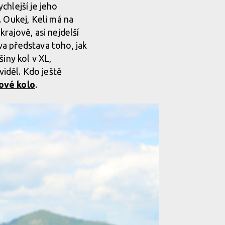
chlejší je jeho
. Oukej, Keli má na
rajově, asi nejdelší
ova představa toho, jak
iny kol v XL,
iděl. Kdo ještě
ové kolo
.