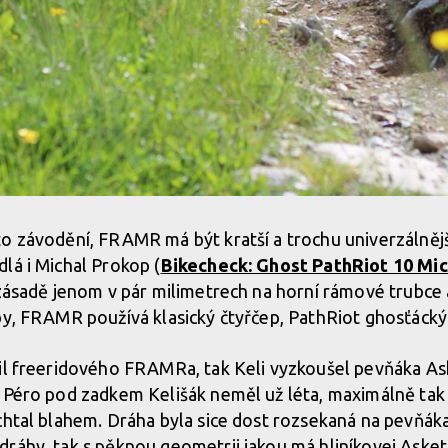
o závodění, FRAMR má být kratší a trochu univerzálnějš
lá i Michal Prokop (
Bikecheck: Ghost PathRiot 10 Mi
 zásadě jenom v pár milimetrech na horní rámové trubc
by, FRAMR používá klasický čtyřčep, PathRiot ghosťácký
il freeridového FRAMRa, tak Keli vyzkoušel pevňáka As
. Péro pod zadkem Kelišák neměl už léta, maximálně tak
chtal blahem. Dráha byla sice dost rozsekaná na pevňák
ráhy, tak s pěknou geometrii jakou má hliníkovej Asket 