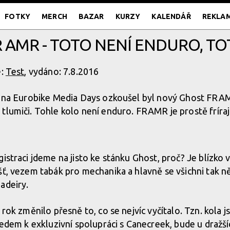
FOTKY
MERCH
BAZAR
KURZY
KALENDÁŘ
REKLA
R AMR - TOTO NENÍ ENDURO, TO
e:
Test
, vydáno: 7.8.2016
rt na Eurobike Media Days ozkoušel byl nový Ghost FRA
tlumiči. Tohle kolo není enduro. FRAMR je prostě fríraj
istraci jdeme na jisto ke stánku Ghost, proč? Je blízko 
šť, vezem tabák pro mechanika a hlavně se všichni tak n
adeiry.
 rok změnilo přesně to, co se nejvíc vyčítalo. Tzn. kola j
hledem k exkluzivní spolupráci s Canecreek, bude u dražš