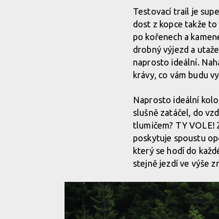
Testovací trail je sup
dost z kopce takže to
po kořenech a kamene
drobný výjezd a utažen
naprosto ideální. Nah
krávy, co vám budu vy
Naprosto ideální kolo
slušně zatáčel, do vzd
tlumičem? TY VOLE! Za
poskytuje spoustu opo
který se hodí do každ
stejně jezdí ve výše 