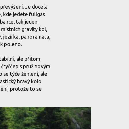
 převýšení. Je docela
, kde jedete fullgas
bance, tak jeden
místních gravity kol,
, jezírka, panoramata,
ak poleno.
abilní, ale přitom
ý čtyřčep s pružinovým
 se týče žehlení, ale
astický hravý kolo
ění, protože to se