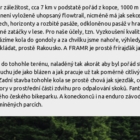
er záležitost, cca 7 km v podstatě pořád z kopce, 1000 m
 není vyloženě uhopsaný flowtrail, nicméně má jak sekce
ch, horizonty a rozbité pasáže, odkloněnou pasáž v hra
é zatáčky v lese. Pro naše účely, tzn. Vyzkoušení kvalit 
ázíme kola do gondoly a za chvilku jsme nahoře, výhledy
kládat, prostě Rakousko. A FRAMR je prostě frírajďák j
 do tohohle terénu, naladěný tak akorát aby byl pořád st
uchu jde jako blázen a jak pracuje už tak poměrně citliv
dní stavba tohohle kola se prostě chová jak sjezďák, co
ry v prostřední části zdvihu pro odpalování skoků. Fant
ého českého bikeparku. A koneckonců i na enduro závod
zmíněných parcích.