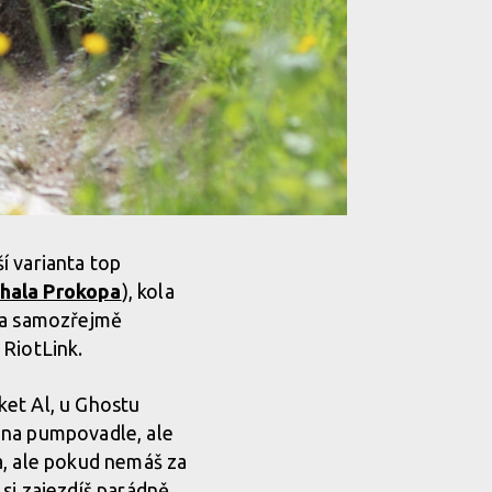
í varianta top
chala Prokopa
), kola
e a samozřejmě
 RiotLink.
ket Al, u Ghostu
 na pumpovadle, ale
a, ale pokud nemáš za
si zajezdíš parádně.