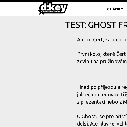
ČLÁNKY
TEST: GHOST F
Autor: Čert, kategori
První kolo, které Če
zdvihu na pružinovém 
Hned po příjezdu a reg
jablečnou ledovou tří
z prezentací nebo z M
U Ghostu se pro příští
delší. Ale hlavně, vz