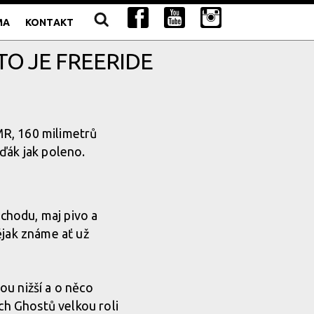
MA
KONTAKT
TO JE FREERIDE
MR, 160 milimetrů
ďák jak poleno.
vchodu, maj pivo a
ějak známe ať už
sou nižší a o něco
ích Ghostů velkou roli