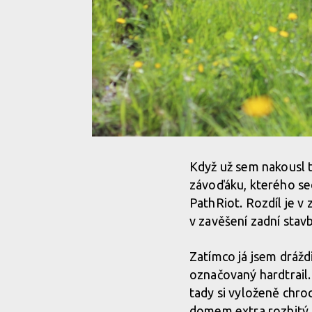
Když už sem nakousl t
závoďáku, kterého sed
PathRiot. Rozdíl je v
v zavěšení zadní stav
Zatímco já jsem drážd
označovaný hardtrail
tady si vyloženě chro
domem extra rozbitý d