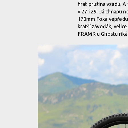
hrát pružina vzadu. A 
v 27 i 29. Já chňapu
170mm Foxa vepředu. G
kratší závoďák, velic
FRAMR u Ghostu říká