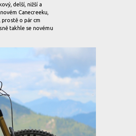
vý, delší, nižší a
žinovém Canecreeku,
, prostě o pár cm
řesně takhle se novému