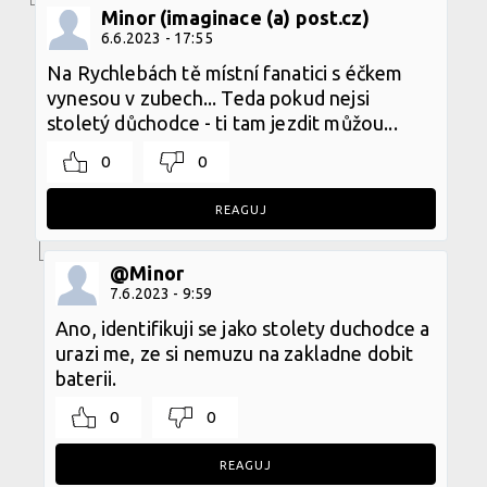
Minor (imaginace (a) post.cz)
6.6.2023 - 17:55
Na Rychlebách tě místní fanatici s éčkem
vynesou v zubech... Teda pokud nejsi
stoletý důchodce - ti tam jezdit můžou...
0
0
REAGUJ
@Minor
7.6.2023 - 9:59
Ano, identifikuji se jako stolety duchodce a
urazi me, ze si nemuzu na zakladne dobit
baterii.
0
0
REAGUJ