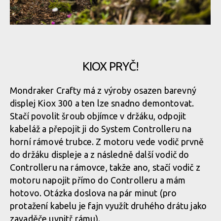
Podobný setup budeme vídat i na dalších kolech, například
Skoro jako na klasickém kole, takový může být kokpit na kole se
Canyon Strive:On jej má
Bosch Smart System
KIOX PRYČ!
Podobný setup budeme vídat i na dalších kolech, například
Mondraker Crafty má z výroby osazen barevný
Skoro jako na klasickém kole, takový může být kokpit na kole se
Canyon Strive:On jej má
Bosch Smart System
displej Kiox 300 a ten lze snadno demontovat.
Stačí povolit šroub objímce v držáku, odpojit
kabeláž a přepojit ji do System Controlleru na
Podobný setup budeme vídat i na dalších kolech, například
horní rámové trubce. Z motoru vede vodič prvně
Skoro jako na klasickém kole, takový může být kokpit na kole se
Canyon Strive:On jej má
Bosch Smart System
do držáku displeje a z následně další vodič do
Controlleru na rámovce, takže ano, stačí vodič z
motoru napojit přímo do Controlleru a mám
Podobný setup budeme vídat i na dalších kolech, například
hotovo. Otázka doslova na pár minut (pro
Skoro jako na klasickém kole, takový může být kokpit na kole se
Canyon Strive:On jej má
Bosch Smart System
protažení kabelu je fajn využít druhého drátu jako
zavaděče uvnitř rámu).