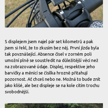
Bosch ePowered
Motor Bosch CX Performance Line s dostatkem síly, 85 Nm
kroutícího momentu
Bosch ePowered
Displej Kiox 300 umí spoustu věcí, ale já jej nevyužiji
Motor Bosch CX Performance Line s dostatkem síly, 85 Nm
Bosch ePowered
kroutícího momentu
S displejem jsem najel pár set kilometrů a pak
jsem si řekl, že to zkusím bez něj. První jízda byla
Displej Kiox 300 umí spoustu věcí, ale já jej nevyužiji
tak povznášející. Absence čísel v zorném poli
Bosch ePowered
Motor Bosch CX Performance Line s dostatkem síly, 85 Nm
umožní plně se soustředit na důležitější věci než
kroutícího momentu
na zobrazované údaje. Displej, respektive jeho
Displej Kiox 300 umí spoustu věcí, ale já jej nevyužiji
Bosch ePowered
barvičky a měnící se čísílka hrozně přitahují
pozornost. Ať chceš nebo ne. Možná to bude znít
Motor Bosch CX Performance Line s dostatkem síly, 85 Nm
Displej Kiox 300 umí spoustu věcí, ale já jej nevyužiji
jako klišé, ale bez displeje se na kole cítím trochu
kroutícího momentu
svobodnější.
Displej Kiox 300 umí spoustu věcí, ale já jej nevyužiji