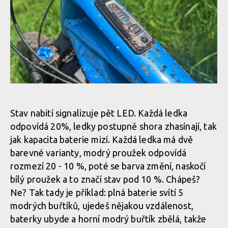
Tradiční ikonka, horním čudlíkem zapínáme dopomoc
Krátké zmáčknutí spodního tlačítka zvýší dopomoc o jeden
Ukazatel stavu baterie, zvoleného režimu a dvě tlačítka, to je
Tradiční ikonka, horním čudlíkem zapínáme dopomoc
stupeň, dlouhé podržení sníží
System Controller
Tradiční ikonka, horním čudlíkem zapínáme dopomoc
Krátké zmáčknutí spodního tlačítka zvýší dopomoc o jeden
Ukazatel stavu baterie, zvoleného režimu a dvě tlačítka, to je
stupeň, dlouhé podržení sníží
System Controller
Bosch Smart System a jeho Smart Controller na horní rámové
trubce
Tradiční ikonka, horním čudlíkem zapínáme dopomoc
Stav nabití signalizuje pět LED. Každá ledka
odpovídá 20%, ledky postupně shora zhasínají, tak
Krátké zmáčknutí spodního tlačítka zvýší dopomoc o jeden
Ukazatel stavu baterie, zvoleného režimu a dvě tlačítka, to je
jak kapacita baterie mizí. Každá ledka má dvě
stupeň, dlouhé podržení sníží
System Controller
Bosch Smart System a jeho Smart Controller na horní rámové
barevné varianty, modrý proužek odpovídá
trubce
rozmezí 20 - 10 %, poté se barva změní, naskočí
bílý proužek a to značí stav pod 10 %. Chápeš?
Krátké zmáčknutí spodního tlačítka zvýší dopomoc o jeden
Ukazatel stavu baterie, zvoleného režimu a dvě tlačítka, to je
Ne? Tak tady je příklad: plná baterie svítí 5
stupeň, dlouhé podržení sníží
System Controller
Bosch Smart System a jeho Smart Controller na horní rámové
modrých buřtíků, ujedeš nějakou vzdálenost,
trubce
baterky ubyde a horní modrý buřtík zbělá, takže