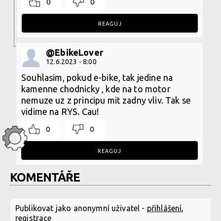
0
0
REAGUJ
@EbikeLover
12.6.2023 - 8:00
Souhlasim, pokud e-bike, tak jedine na
kamenne chodnicky , kde na to motor
nemuze uz z principu mit zadny vliv. Tak se
vidime na RYS. Cau!
0
0
REAGUJ
KOMENTÁŘE
Publikovat jako anonymní uživatel -
přihlášení
,
registrace