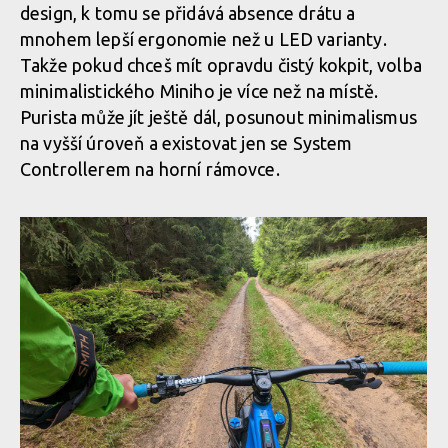
A samozřejmě ergonomie
design, k tomu se přidává absence drátu a
Největší výhoda Mini Remote? Nenápadnost
mnohem lepší ergonomie než u LED varianty.
Mini Remote nabízí tři tlačítka, nic víc, nic míň
Takže pokud chceš mít opravdu čistý kokpit, volba
A samozřejmě ergonomie
minimalistického Miniho je více než na místě.
Největší výhoda Mini Remote? Nenápadnost
Purista může jít ještě dál, posunout minimalismus
Mini Remote nabízí tři tlačítka, nic víc, nic míň
na vyšší úroveň a existovat jen se System
A samozřejmě ergonomie
Controllerem na horní rámovce.
Největší výhoda Mini Remote? Nenápadnost
A samozřejmě ergonomie
Největší výhoda Mini Remote? Nenápadnost
A samozřejmě ergonomie
Největší výhoda Mini Remote? Nenápadnost
A samozřejmě ergonomie
Největší výhoda Mini Remote? Nenápadnost
A samozřejmě ergonomie