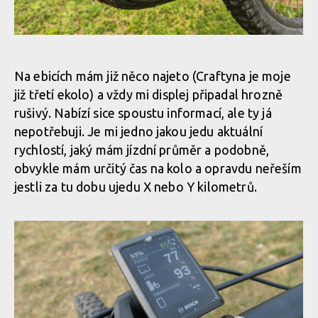
Testovací kolo Mondraker Crafty R
Bosch ePowered
Motor Bosch CX Performance Line s dostatkem síly, 85 Nm
Testovací kolo Mondraker Crafty R
kroutícího momentu
Bosch ePowered
Na ebicích mám již něco najeto (Craftyna je moje
již třetí ekolo) a vždy mi displej připadal hrozně
rušivý. Nabízí sice spoustu informací, ale ty já
Bosch ePowered
Motor Bosch CX Performance Line s dostatkem síly, 85 Nm
nepotřebuji. Je mi jedno jakou jedu aktuální
kroutícího momentu
rychlostí, jaký mám jízdní průměr a podobně,
obvykle mám určitý čas na kolo a opravdu neřeším
Bosch ePowered
jestli za tu dobu ujedu X nebo Y kilometrů.
Motor Bosch CX Performance Line s dostatkem síly, 85 Nm
kroutícího momentu
Bosch ePowered
Motor Bosch CX Performance Line s dostatkem síly, 85 Nm
Bosch ePowered
kroutícího momentu