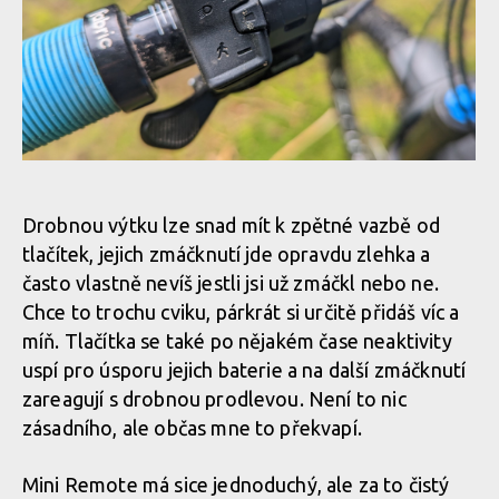
Mini Remote nabízí tři tlačítka, nic víc, nic míň
Neznalý člověk nepozná, že jde o kokpit elektrokola
Největší výhoda Mini Remote? Nenápadnost
Mini Remote nabízí tři tlačítka, nic víc, nic míň
Neznalý člověk nepozná, že jde o kokpit elektrokola
Největší výhoda Mini Remote? Nenápadnost
Mini Remote nabízí tři tlačítka, nic víc, nic míň
A samozřejmě ergonomie
Největší výhoda Mini Remote? Nenápadnost
Drobnou výtku lze snad mít k zpětné vazbě od
Mini Remote nabízí tři tlačítka, nic víc, nic míň
tlačítek, jejich zmáčknutí jde opravdu zlehka a
A samozřejmě ergonomie
často vlastně nevíš jestli jsi už zmáčkl nebo ne.
Největší výhoda Mini Remote? Nenápadnost
Chce to trochu cviku, párkrát si určitě přidáš víc a
Mini Remote nabízí tři tlačítka, nic víc, nic míň
míň. Tlačítka se také po nějakém čase neaktivity
A samozřejmě ergonomie
uspí pro úsporu jejich baterie a na další zmáčknutí
Největší výhoda Mini Remote? Nenápadnost
zareagují s drobnou prodlevou. Není to nic
Mini Remote nabízí tři tlačítka, nic víc, nic míň
A samozřejmě ergonomie
zásadního, ale občas mne to překvapí.
Největší výhoda Mini Remote? Nenápadnost
Mini Remote má sice jednoduchý, ale za to čistý
Mini Remote nabízí tři tlačítka, nic víc, nic míň