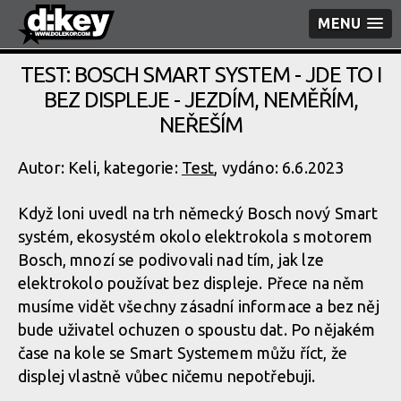
MENU
TEST: BOSCH SMART SYSTEM - JDE TO I
BEZ DISPLEJE - JEZDÍM, NEMĚŘÍM,
NEŘEŠÍM
Autor: Keli, kategorie:
Test
, vydáno: 6.6.2023
Když loni uvedl na trh německý Bosch nový Smart
systém, ekosystém okolo elektrokola s motorem
Bosch, mnozí se podivovali nad tím, jak lze
elektrokolo používat bez displeje. Přece na něm
musíme vidět všechny zásadní informace a bez něj
bude uživatel ochuzen o spoustu dat. Po nějakém
čase na kole se Smart Systemem můžu říct, že
displej vlastně vůbec ničemu nepotřebuji.