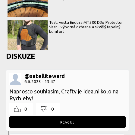
Test: vesta Endura MT500 D3o Protector
Vest - výborná ochrana a skvělý tepelný
komfort
DISKUZE
@satelliteward
6.6.2023 - 13:47
Naprosto souhlasim, Crafty je idealni kolo na
Rychleby!
0
0
REAGUJ