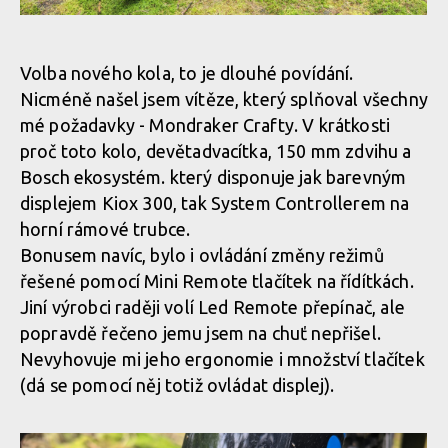
Testovací kolo Mondraker Crafty R
Čistý displej, žádné zbytečné kabely navíc
Volba nového kola, to je dlouhé povídání.
Nicméně našel jsem vítěze, který splňoval všechny
Testovací kolo Mondraker Crafty R
Čistý displej, žádné zbytečné kabely navíc
mé požadavky - Mondraker Crafty. V krátkosti
proč toto kolo, devětadvacítka, 150 mm zdvihu a
Bosch ekosystém. který disponuje jak barevným
Testovací kolo Mondraker Crafty R
Čistý displej, žádné zbytečné kabely navíc
displejem Kiox 300, tak System Controllerem na
horní rámové trubce.
Testovací kolo Mondraker Crafty R
Bonusem navíc, bylo i ovládání změny režimů
Čistý displej, žádné zbytečné kabely navíc
řešené pomocí Mini Remote tlačítek na řídítkách.
Jiní výrobci raději volí Led Remote přepínač, ale
Testovací kolo Mondraker Crafty R
Čistý displej, žádné zbytečné kabely navíc
popravdě řečeno jemu jsem na chuť nepřišel.
Nevyhovuje mi jeho ergonomie i množství tlačítek
(dá se pomocí něj totiž ovládat displej).
Testovací kolo Mondraker Crafty R