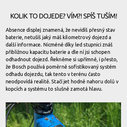
stupeň, dlouhé podržení sníží
System Controller
Tradiční ikonka, horním čudlíkem zapínáme dopomoc
KOLIK TO DOJEDE? VÍM?! SPÍŠ TUŠÍM!
Podobný setup budeme vídat i na dalších kolech, například
Tradiční ikonka, horním čudlíkem zapínáme dopomoc
Canyon Strive:On jej má
Krátké zmáčknutí spodního tlačítka zvýší dopomoc o jeden
Ukazatel stavu baterie, zvoleného režimu a dvě tlačítka, to je
Absence displej znamená, že nevidíš přesný stav
stupeň, dlouhé podržení sníží
System Controller
baterie, netušíš jaký máš kilometrový dojezd a
další informace. Nicméně díky led stupnici znáš
Tradiční ikonka, horním čudlíkem zapínáme dopomoc
přibližnou kapacitu baterie a dle ní jsi schopen
Krátké zmáčknutí spodního tlačítka zvýší dopomoc o jeden
Ukazatel stavu baterie, zvoleného režimu a dvě tlačítka, to je
odhadnout dojezd. Řekněme si upřímně, i přesto,
stupeň, dlouhé podržení sníží
System Controller
že Bosch používá poměrně sofistikovaný systém
Tradiční ikonka, horním čudlíkem zapínáme dopomoc
odhadu dojezdu, tak tento v terénu často
neodpovídá realitě. Stačí jet hodně nahoru dolů v
Krátké zmáčknutí spodního tlačítka zvýší dopomoc o jeden
Ukazatel stavu baterie, zvoleného režimu a dvě tlačítka, to je
Tradiční ikonka, horním čudlíkem zapínáme dopomoc
kopcích a systému to slušně zamotá hlavu.
stupeň, dlouhé podržení sníží
System Controller
Tradiční ikonka, horním čudlíkem zapínáme dopomoc
Krátké zmáčknutí spodního tlačítka zvýší dopomoc o jeden
Ukazatel stavu baterie, zvoleného režimu a dvě tlačítka, to je
stupeň, dlouhé podržení sníží
System Controller