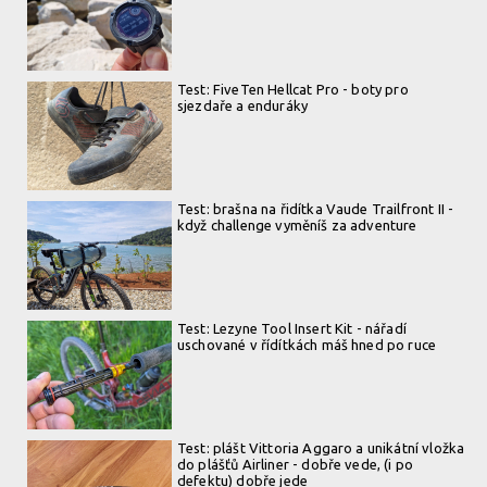
Jak rychle jedu? Vždy tak akorát!
Jak rychle jedu? Vždy tak akorát!
Test: FiveTen Hellcat Pro - boty pro
sjezdaře a enduráky
Test: brašna na řidítka Vaude Trailfront II -
když challenge vyměníš za adventure
Test: Lezyne Tool Insert Kit - nářadí
uschované v řídítkách máš hned po ruce
Test: plášt Vittoria Aggaro a unikátní vložka
do plášťů Airliner - dobře vede, (i po
defektu) dobře jede