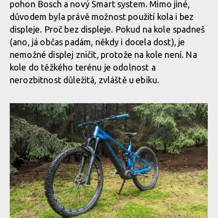
pohon Bosch a nový Smart system. Mimo jiné,
důvodem byla právě možnost použití kola i bez
displeje. Proč bez displeje. Pokud na kole spadneš
Čistý displej, žádné zbytečné kabely navíc
(ano, já občas padám, někdy i docela dost), je
nemožné displej zničit, protože na kole není. Na
Čistý displej, žádné zbytečné kabely navíc
kole do těžkého terénu je odolnost a
nerozbitnost důležitá, zvláště u ebiku.
Čistý displej, žádné zbytečné kabely navíc
Čistý displej, žádné zbytečné kabely navíc
Čistý displej, žádné zbytečné kabely navíc
Čistý displej, žádné zbytečné kabely navíc