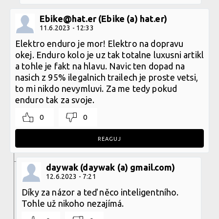
Ebike@hat.er (Ebike (a) hat.er)
11.6.2023 - 12:33
Elektro enduro je mor! Elektro na dopravu
okej. Enduro kolo je uz tak totalne luxusni artikl
a tohle je fakt na hlavu. Navic ten dopad na
nasich z 95% ilegalnich trailech je proste vetsi,
to mi nikdo nevymluvi. Za me tedy pokud
enduro tak za svoje.
0
0
REAGUJ
daywak (daywak (a) gmail.com)
12.6.2023 - 7:21
Díky za názor a teď něco inteligentního.
Tohle už nikoho nezajímá.