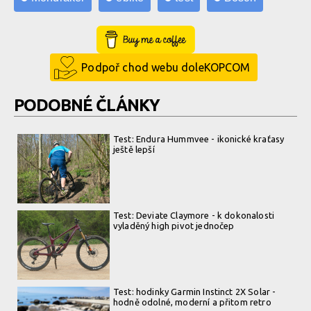
Jak rychle jedu? Vždy tak akorát!
Buy Me a Coffee
Jak rychle jedu? Vždy tak akorát!
Podpoř chod webu doleKOPCOM
PODOBNÉ ČLÁNKY
Jak rychle jedu? Vždy tak akorát!
Test: Endura Hummvee - ikonické kraťasy
ještě lepší
Jak rychle jedu? Vždy tak akorát!
Jak rychle jedu? Vždy tak akorát!
Test: Deviate Claymore - k dokonalosti
vyladěný high pivot jednočep
Jak rychle jedu? Vždy tak akorát!
Test: hodinky Garmin Instinct 2X Solar -
hodně odolné, moderní a přitom retro