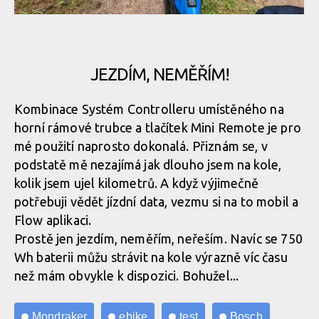
Jak rychle jedu? Vždy tak akorát!
A samozřejmě ergonomie
JEZDÍM, NEMĚŘÍM!
Jak rychle jedu? Vždy tak akorát!
A samozřejmě ergonomie
Kombinace Systém Controlleru umístěného na
horní rámové trubce a tlačítek Mini Remote je pro
Jak rychle jedu? Vždy tak akorát!
mé použití naprosto dokonalá. Přiznám se, v
A samozřejmě ergonomie
podstatě mě nezajímá jak dlouho jsem na kole,
kolik jsem ujel kilometrů. A když výjimečně
Jak rychle jedu? Vždy tak akorát!
potřebuji vědět jízdní data, vezmu si na to mobil a
Flow aplikaci.
Jak rychle jedu? Vždy tak akorát!
Prostě jen jezdím, neměřím, neřeším. Navíc se 750
Wh baterii můžu strávit na kole výrazně víc času
než mám obvykle k dispozici. Bohužel...
Jak rychle jedu? Vždy tak akorát!
Mondraker
ebike
test
Bosch