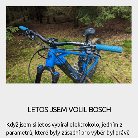
Čistý displej, žádné zbytečné kabely navíc
LETOS JSEM VOLIL BOSCH
Čistý displej, žádné zbytečné kabely navíc
Když jsem si letos vybíral elektrokolo, jedním z
parametrů, které byly zásadní pro výběr byl právě
Čistý displej, žádné zbytečné kabely navíc