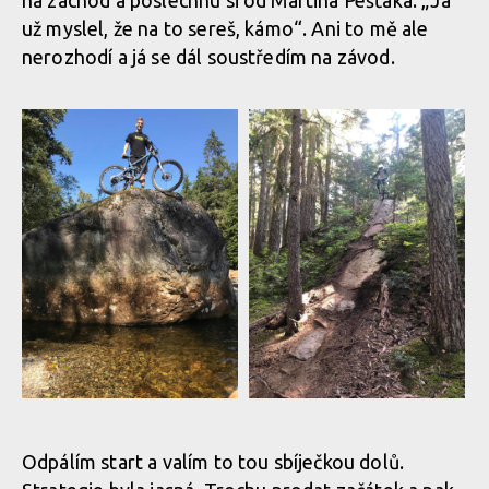
na záchod a poslechnu si od Martina Pešťáka: „Já
už myslel, že na to sereš, kámo“. Ani to mě ale
nerozhodí a já se dál soustředím na závod.
Report: Max Adami na EWS
Report: Max Adami na EWS
ve Whistleru skončil v
ve Whistleru skončil v
klidovém režimu
klidovém režimu
Odpálím start a valím to tou sbíječkou dolů.