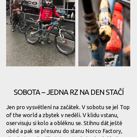
Report: Max Adami na EWS ve
Report: Max Adami na
Whistleru skončil v klidovém
EWS ve Whistleru skončil
režimu
v klidovém režimu
SOBOTA – JEDNA RZ NA DEN STAČÍ
Jen pro vysvětlení na začátek. V sobotu se jel Top
Report: Max Adami na EWS ve
Report: Max Adami na
of the world a zbytek v neděli. V klidu vstanu,
Whistleru skončil v klidovém
EWS ve Whistleru skončil
oservisuju si kolo a obléknu se. Stihnu dát ještě
režimu
v klidovém režimu
oběd a pak se přesunu do stanu Norco Factory,