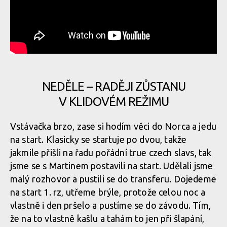
NEDĚLE – RADĚJI ZŮSTANU
V KLIDOVÉM REŽIMU
Vstávačka brzo, zase si hodím věci do Norca a jedu
na start. Klasicky se startuje po dvou, takže
jakmile přišli na řadu pořádní true czech slavs, tak
jsme se s Martinem postavili na start. Udělali jsme
malý rozhovor a pustili se do transferu. Dojedeme
na start 1. rz, utřeme brýle, protože celou noc a
vlastně i den pršelo a pustíme se do závodu. Tím,
že na to vlastně kašlu a tahám to jen při šlapání,