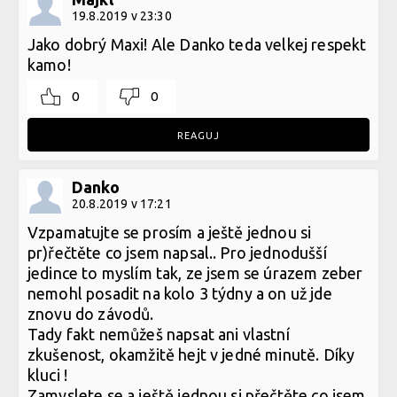
19.8.2019 v 23:30
Jako dobrý Maxi! Ale Danko teda velkej respekt
kamo!
0
0
REAGUJ
Danko
20.8.2019 v 17:21
Vzpamatujte se prosím a ještě jednou si
pr)řečtěte co jsem napsal.. Pro jednodušší
jedince to myslím tak, ze jsem se úrazem zeber
nemohl posadit na kolo 3 týdny a on už jde
znovu do závodů.
Tady fakt nemůžeš napsat ani vlastní
zkušenost, okamžitě hejt v jedné minutě. Díky
kluci !
Zamyslete se a ještě jednou si přečtěte co jsem