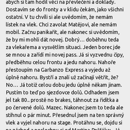
abych si tam hodil věci na převlečení a doklady.
Dostavím se do fronty a v klidu čekám, jako všichni
ostatní. V tu chvíli si ale uvědomím, že nemám
Report: Max Adami na EWS ve
Report: Max Adami na
Whistleru skončil v klidovém
EWS ve Whistleru skončil
lístek na vlek. Chci zavolat Matějovi, ale nemám
režimu
v klidovém režimu
mobil. Začnu panikařit, ale nakonec si uvědomím,
že by mi mohli dát novej. Dobrý… doběhnu teda
za vlekařema a vysvětlím situaci. Jeden borec jde
se mnou a zařídí mi novej pass. Já si vyzvednu čipy,
předběhnu celou frontu a jedu nahoru. Nahoře
přestoupím na Garbanzo Express a vyjedu až
úplně nahoru. Bystří a znalí už začínají větřit, že?
No… Já totiž celou dobu jedu úplně někam jinam.
Pustím to teď po sjezdovce dolů. Odhadem jsem
jel tak 80.. prostě no brakes, táhnout za řidítka a
po červené dolů. Mazec. Nakonec jsem to teda ale
stihnul o pár minut. Přesednul jsem na ten správný
vlek a vyjel nahoru na stage. Protáhnu se, dojdu si