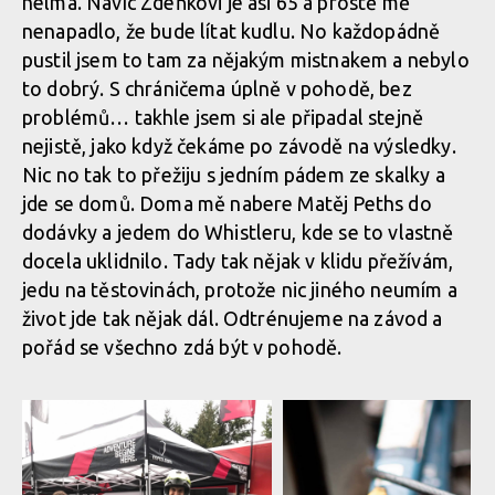
helma. Navíc Zdeňkovi je asi 65 a prostě mě
nenapadlo, že bude lítat kudlu. No každopádně
pustil jsem to tam za nějakým mistnakem a nebylo
to dobrý. S chráničema úplně v pohodě, bez
problémů… takhle jsem si ale připadal stejně
nejistě, jako když čekáme po závodě na výsledky.
Nic no tak to přežiju s jedním pádem ze skalky a
jde se domů. Doma mě nabere Matěj Peths do
dodávky a jedem do Whistleru, kde se to vlastně
docela uklidnilo. Tady tak nějak v klidu přežívám,
jedu na těstovinách, protože nic jiného neumím a
život jde tak nějak dál. Odtrénujeme na závod a
pořád se všechno zdá být v pohodě.