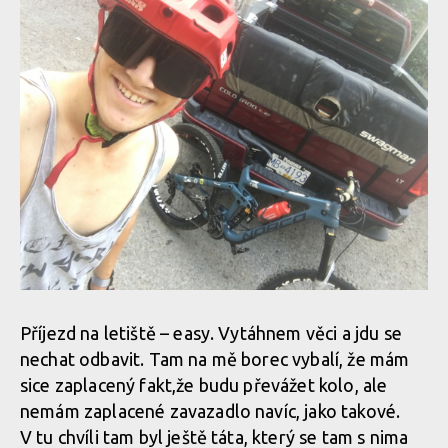
Příjezd na letiště – easy. Vytáhnem věci a jdu se
nechat odbavit. Tam na mě borec vybalí, že mám
sice zaplacený fakt,že budu převážet kolo, ale
nemám zaplacené zavazadlo navíc, jako takové.
V tu chvíli tam byl ještě táta, který se tam s nima