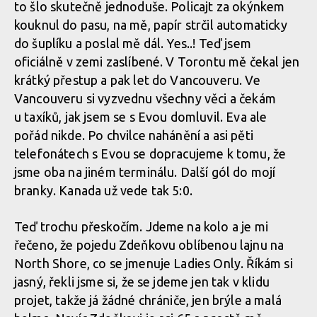
to šlo skutečně jednoduše. Policajt za okýnkem
kouknul do pasu, na mě, papír strčil automaticky
do šuplíku a poslal mě dál. Yes..! Teď jsem
oficiálně v zemi zaslíbené. V Torontu mě čekal jen
krátký přestup a pak let do Vancouveru. Ve
Vancouveru si vyzvednu všechny věci a čekám
u taxíků, jak jsem se s Evou domluvil. Eva ale
pořád nikde. Po chvilce nahánění a asi pěti
telefonátech s Evou se dopracujeme k tomu, že
jsme oba na jiném terminálu. Další gól do mojí
branky. Kanada už vede tak 5:0.
Teď trochu přeskočím. Jdeme na kolo a je mi
řečeno, že pojedu Zdeňkovu oblíbenou lajnu na
North Shore, co se jmenuje Ladies Only. Říkám si
jasný, řekli jsme si, že se jdeme jen tak v klidu
projet, takže já žádné chrániče, jen brýle a malá