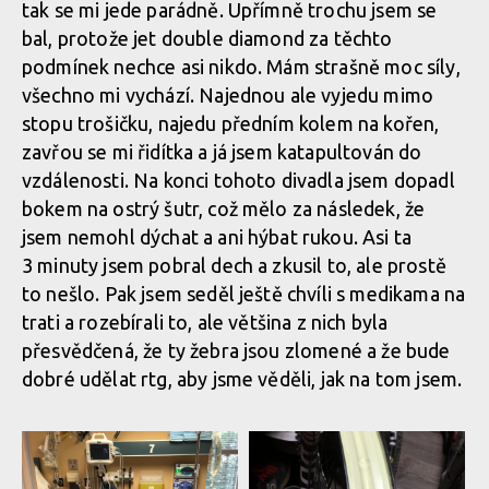
tak se mi jede parádně. Upřímně trochu jsem se
bal, protože jet double diamond za těchto
podmínek nechce asi nikdo. Mám strašně moc síly,
všechno mi vychází. Najednou ale vyjedu mimo
stopu trošičku, najedu předním kolem na kořen,
zavřou se mi řidítka a já jsem katapultován do
vzdálenosti. Na konci tohoto divadla jsem dopadl
bokem na ostrý šutr, což mělo za následek, že
jsem nemohl dýchat a ani hýbat rukou. Asi ta
3 minuty jsem pobral dech a zkusil to, ale prostě
to nešlo. Pak jsem seděl ještě chvíli s medikama na
trati a rozebírali to, ale většina z nich byla
přesvědčená, že ty žebra jsou zlomené a že bude
dobré udělat rtg, aby jsme věděli, jak na tom jsem.