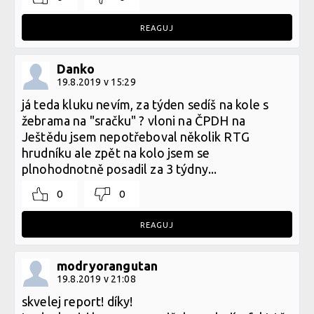
REAGUJ
Danko
19.8.2019 v 15:29
já teda kluku nevím, za týden sedíš na kole s
žebrama na "sračku" ? vloni na ČPDH na
Ještědu jsem nepotřeboval několik RTG
hrudníku ale zpět na kolo jsem se
plnohodnotně posadil za 3 týdny...
0
0
REAGUJ
modryorangutan
19.8.2019 v 21:08
skvelej report! díky!