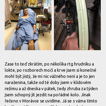
Report: Max Adami na EWS
Report: Max Adami na EWS
ve Whistleru skončil v
ve Whistleru skončil v
klidovém režimu
klidovém režimu
Zase to teď zkrátím, po několika rtg hrudníku a
lokte, po rozborech moči a krve jsem si konečně
mohl být jistý, že mi nic vážného není a je to jen
naraženina, takže od té doby jsem v klidovém
Report: Max Adami na EWS
Report: Max Adami na EWS
režimu a až dneska v pátek, tedy zhruba za týden
ve Whistleru skončil v
ve Whistleru skončil v
jsem schopný jít jezdit na pořádné kolo. Jinak
klidovém režimu
klidovém režimu
řečeno v Morávce se uvidíme. Já se s váma tímto