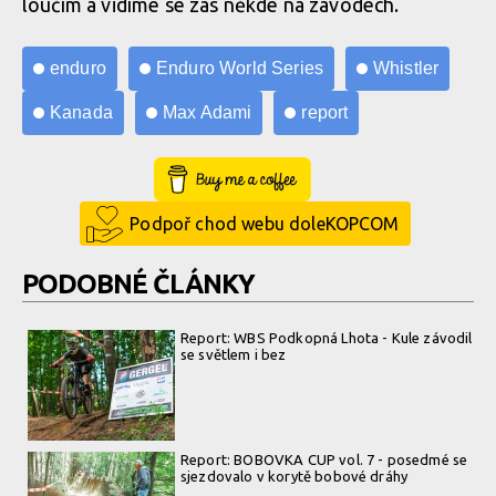
loučím a vidíme se zas někde na závodech.
Report: Max Adami na EWS
Report: Max Adami na EWS
enduro
Enduro World Series
Whistler
ve Whistleru skončil v
ve Whistleru skončil v
klidovém režimu
klidovém režimu
Kanada
Max Adami
report
Buy Me a Coffee
Podpoř chod webu doleKOPCOM
PODOBNÉ ČLÁNKY
Report: WBS Podkopná Lhota - Kule závodil
se světlem i bez
Report: BOBOVKA CUP vol. 7 - posedmé se
sjezdovalo v korytě bobové dráhy