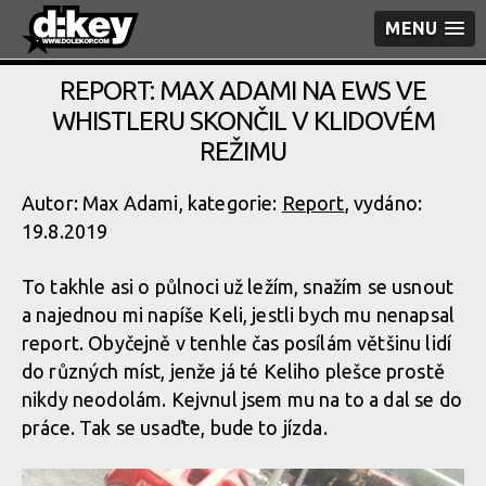
MENU
REPORT: MAX ADAMI NA EWS VE
WHISTLERU SKONČIL V KLIDOVÉM
REŽIMU
Autor: Max Adami, kategorie:
Report
, vydáno:
19.8.2019
To takhle asi o půlnoci už ležím, snažím se usnout
a najednou mi napíše Keli, jestli bych mu nenapsal
report. Obyčejně v tenhle čas posílám většinu lidí
do různých míst, jenže já té Keliho plešce prostě
nikdy neodolám. Kejvnul jsem mu na to a dal se do
práce. Tak se usaďte, bude to jízda.