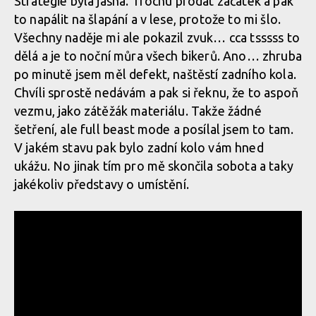
Strategie byla jasná. Trochu prodat začátek a pak
to napálit na šlapání a v lese, protože to mi šlo.
Všechny naděje mi ale pokazil zvuk… cca tsssss to
Report: Max Adami na EWS
Report: Max Adami na EWS
dělá a je to noční můra všech bikerů. Ano… zhruba
ve Whistleru skončil v
ve Whistleru skončil v
po minutě jsem měl defekt, naštěstí zadního kola.
klidovém režimu
klidovém režimu
Chvíli sprostě nedávám a pak si řeknu, že to aspoň
vezmu, jako zátěžák materiálu. Takže žádné
šetření, ale full beast mode a posílal jsem to tam.
V jakém stavu pak bylo zadní kolo vám hned
Report: Max Adami na EWS
Report: Max Adami na EWS
ve Whistleru skončil v
ve Whistleru skončil v
ukážu. No jinak tím pro mě skončila sobota a taky
klidovém režimu
klidovém režimu
jakékoliv představy o umístění.