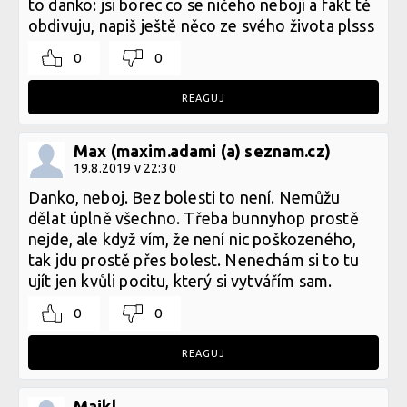
to danko: jsi borec co se ničeho nebojí a fakt tě
obdivuju, napiš ještě něco ze svého života plsss
0
0
REAGUJ
Max (maxim.adami (a) seznam.cz)
19.8.2019 v 22:30
Danko, neboj. Bez bolesti to není. Nemůžu
dělat úplně všechno. Třeba bunnyhop prostě
nejde, ale když vím, že není nic poškozeného,
tak jdu prostě přes bolest. Nenechám si to tu
ujít jen kvůli pocitu, který si vytvářím sam.
0
0
REAGUJ
Majkl