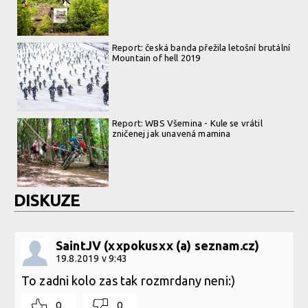
Report: česká banda přežila letošní brutální
Mountain of hell 2019
Report: WBS Všemina - Kule se vrátil
zničenej jak unavená mamina
DISKUZE
SaintJV (xxpokusxx (a) seznam.cz)
19.8.2019 v 9:43
To zadni kolo zas tak rozmrdany neni:)
0
0