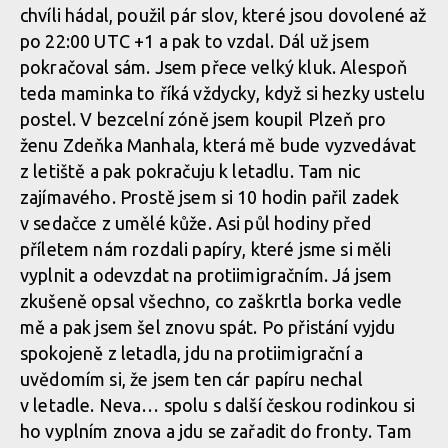
chvíli hádal, použil pár slov, které jsou dovolené až
po 22:00 UTC +1 a pak to vzdal. Dál už jsem
pokračoval sám. Jsem přece velký kluk. Alespoň
teda maminka to říká vždycky, když si hezky ustelu
postel. V bezcelní zóně jsem koupil Plzeň pro
ženu Zdeňka Manhala, která mě bude vyzvedávat
z letiště a pak pokračuju k letadlu. Tam nic
zajímavého. Prostě jsem si 10 hodin pařil zadek
v sedačce z umělé kůže. Asi půl hodiny před
příletem nám rozdali papíry, které jsme si měli
vyplnit a odevzdat na protiimigračním. Já jsem
zkušeně opsal všechno, co zaškrtla borka vedle
mě a pak jsem šel znovu spát. Po přistání vyjdu
spokojeně z letadla, jdu na protiimigrační a
uvědomím si, že jsem ten cár papíru nechal
v letadle. Neva… spolu s další českou rodinkou si
ho vyplním znova a jdu se zařadit do fronty. Tam