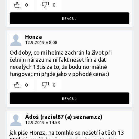
0
0
REAGUJ
Honza
12.9.2019 v 8:08
Od doby, co mi helma zachránila život při
čelním nárazu na ní fakt nešetřím a dát
necelých 13tis za to, že budu normálně
fungovat mi přijde jako v pohodě cena :)
0
0
REAGUJ
Ádoš (raziel87 (a) seznam.cz)
12.9.2019 v 14:53
jak píše Honza, na tomhle se nešetří a těch 13