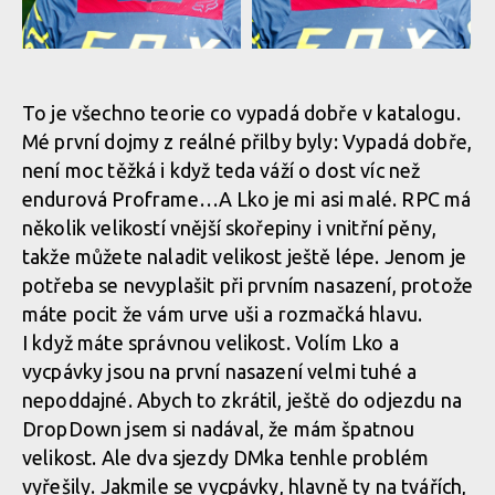
Test: Fox Rampage Pro
Test: Fox Rampage Pro
Carbon - nabídne nejlepší
Carbon - nabídne nejlepší
ochranu pro tvou hlavu
ochranu pro tvou hlavu
To je všechno teorie co vypadá dobře v katalogu.
Mé první dojmy z reálné přilby byly: Vypadá dobře,
není moc těžká i když teda váží o dost víc než
endurová Proframe…A Lko je mi asi malé. RPC má
Test: Fox Rampage Pro
Test: Fox Rampage Pro
několik velikostí vnější skořepiny i vnitřní pěny,
Carbon - nabídne nejlepší
Carbon - nabídne nejlepší
takže můžete naladit velikost ještě lépe. Jenom je
ochranu pro tvou hlavu
ochranu pro tvou hlavu
potřeba se nevyplašit při prvním nasazení, protože
máte pocit že vám urve uši a rozmačká hlavu.
I když máte správnou velikost. Volím Lko a
vycpávky jsou na první nasazení velmi tuhé a
Test: Fox Rampage Pro
Test: Fox Rampage Pro
Carbon - nabídne nejlepší
Carbon - nabídne nejlepší
nepoddajné. Abych to zkrátil, ještě do odjezdu na
ochranu pro tvou hlavu
ochranu pro tvou hlavu
DropDown jsem si nadával, že mám špatnou
velikost. Ale dva sjezdy DMka tenhle problém
vyřešily. Jakmile se vycpávky, hlavně ty na tvářích,