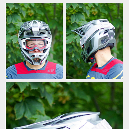
Test: Fox Rampage Pro
Test: Fox Rampage Pro
Carbon - nabídne nejlepší
Carbon - nabídne nejlepší
ochranu pro tvou hlavu
ochranu pro tvou hlavu
Test: Fox Rampage Pro
Test: Fox Rampage Pro
Carbon - nabídne nejlepší
Carbon - nabídne nejlepší