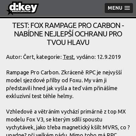
MENU
TEST: FOX RAMPAGE PRO CARBON -
NABÍDNE NEJLEPŠÍ OCHRANU PRO
TVOU HLAVU
Autor: Čert, kategorie:
Test
, vydáno: 12.9.2019
Rampage Pro Carbon. Zkráceně RPC je nejvyšší
model sjezdové přilby od Foxu. My vám ji
představili hned jak vyšla a teď vám přinášíme
exkluzivní test téhle helmy.
Vzhledově a větráním vychází primárně z top MX
modelu Fox V3, se kterým sdílí spoustu
vychytávek, jako třeba magnetický kšilt MVRS, co ?
upadne? při velkém pádu. Mimo toho má RPC