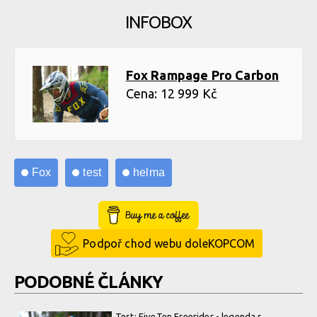
Test: Fox Rampage Pro Carbon - nabídne nejlepší ochranu pro
INFOBOX
tvou hlavu
Fox Rampage Pro Carbon
Cena: 12 999 Kč
Fox
test
helma
Buy Me a Coffee
Podpoř chod webu doleKOPCOM
PODOBNÉ ČLÁNKY
Test: FiveTen Freerider - legenda s