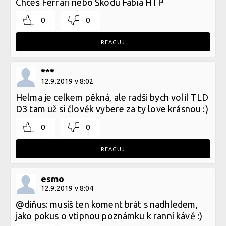
Chceš Ferrari nebo Škodu Fabia HTP
0
0
REAGUJ
***
12.9.2019 v 8:02
Helma je celkem pěkná, ale radši bych volil TLD
D3 tam už si člověk vybere za ty love krásnou :)
0
0
REAGUJ
esmo
12.9.2019 v 8:04
@diňus: musíš ten koment brát s nadhledem,
jako pokus o vtipnou poznámku k ranní kávě :)