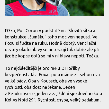
Test: Fox Rampage Pro Carbon - nabídne nejlepší ochranu pro
Test: Fox Rampage Pro Carbon - nabídne nejlepší ochranu pro
tvou hlavu
tvou hlavu
D3ka, Poc Coron v podstatě nic. Složitá síťka a
konstrukce „čumáku“ toho moc ven nepustí. Ve
Foxu si fučíte na ruku. Hodně dobrý. Ventilační
Test: Fox Rampage Pro Carbon - nabídne nejlepší ochranu pro
otvory okolo hlavy se netestují tak dobře ale při
tvou hlavu
jízdě z kopce dolů se mi v ní hlava nepotí. Tečka.
To nejdůležitější je pro mě u DH přilby
Test: Fox Rampage Pro Carbon - nabídne nejlepší ochranu pro
bezpečnost. Já a Foxa spolu máme za sebou dva
tvou hlavu
velké pády. Oba v Koutech, oba ve vysoké
rychlosti, oba dost nečekané. Jeden
z Eenduroserie, jeden z zajíždění sjezdového kola
Test: Fox Rampage Pro Carbon - nabídne nejlepší ochranu pro
Kellys Noid 29". Rychlost, chyba, velký badabum.
tvou hlavu