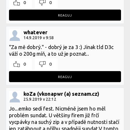
0
0
REAGUJ
whatever
14.9.2019 v 9:58
"Za mě dobrý." - dobrý je za 3 :) Jinak tld D3c
váží o 200g míň, a to už je poznat..
0
0
REAGUJ
koZa (vkonapwr (a) seznam.cz)
25.9.2019 v 22:12
Jo...emko sedí fest. Nicméně jsem ho měl
problém sundat. U většiny firem již frčí
vycpávky na suchý zip a v případě nutnosti stačí
jen zatáhnout a přilbu snadněji sundat.V tomto