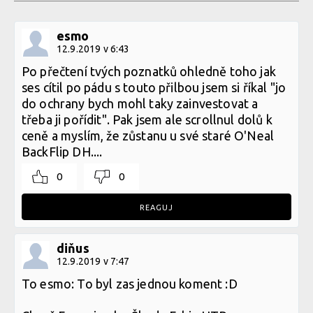
esmo
12.9.2019 v 6:43
Po přečtení tvých poznatků ohledně toho jak
ses cítil po pádu s touto přilbou jsem si říkal "jo
do ochrany bych mohl taky zainvestovat a
třeba ji pořídit". Pak jsem ale scrollnul dolů k
ceně a myslím, že zůstanu u své staré O'Neal
BackFlip DH....
0
0
REAGUJ
diňus
12.9.2019 v 7:47
To esmo: To byl zas jednou koment :D