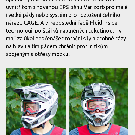
uvnitř kombinovanou EPS pěnu Varizorb pro malé
i velké pády nebo systém pro rozložení čelního
nárazu CAGE. A v neposlední řadě Fluid Inside,
technologii polštářků naplněných tekutinou. Ty
mají za úkol nepřenášet rotační síly a drobné rázy
na hlavu a tím pádem chránit proti rizikům
spojeným s otřesy mozku.