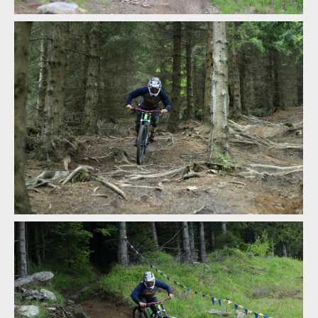
Test: Fox Rampage Pro Carbon - nabídne nejlepší ochranu pro
tvou hlavu
Test: Fox Rampage Pro Carbon - nabídne nejlepší ochranu pro
tvou hlavu
Test: Fox Rampage Pro Carbon - nabídne nejlepší ochranu pro
tvou hlavu
Test: Fox Rampage Pro Carbon - nabídne nejlepší ochranu pro
tvou hlavu
Test: Fox Rampage Pro Carbon - nabídne nejlepší ochranu pro
tvou hlavu
Test: Fox Rampage Pro Carbon - nabídne nejlepší ochranu pro
tvou hlavu