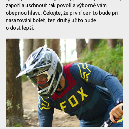
zapotí a uschnout tak povolí a výborně vám
Test: Fox Rampage Pro
Test: Fox Rampage Pro
Carbon - nabídne nejlepší
Carbon - nabídne nejlepší
obepnou hlavu. Čekejte, že první den to bude při
ochranu pro tvou hlavu
ochranu pro tvou hlavu
nasazování bolet, ten druhý už to bude
o dost lepší.