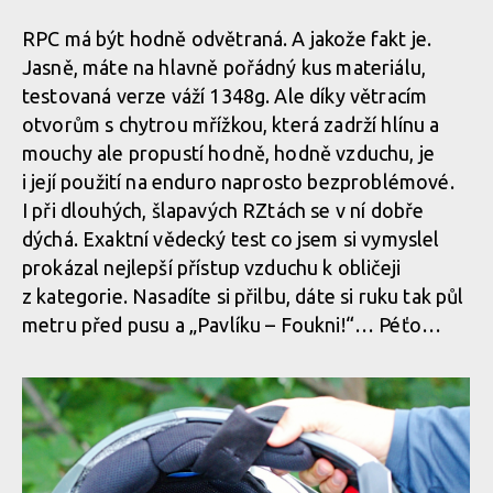
RPC má být hodně odvětraná. A jakože fakt je.
Jasně, máte na hlavně pořádný kus materiálu,
testovaná verze váží 1348g. Ale díky větracím
otvorům s chytrou mřížkou, která zadrží hlínu a
mouchy ale propustí hodně, hodně vzduchu, je
i její použití na enduro naprosto bezproblémové.
I při dlouhých, šlapavých RZtách se v ní dobře
dýchá. Exaktní vědecký test co jsem si vymyslel
prokázal nejlepší přístup vzduchu k obličeji
z kategorie. Nasadíte si přilbu, dáte si ruku tak půl
metru před pusu a „Pavlíku – Foukni!“… Péťo…