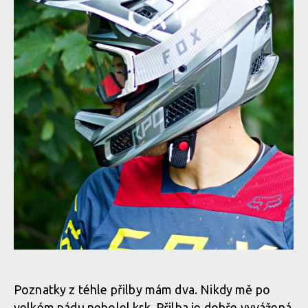
ochranu pro tvou hlavu
ochranu pro tvou hlavu
Test: Fox Rampage Pro
Test: Fox Rampage Pro
Carbon - nabídne nejlepší
Carbon - nabídne nejlepší
ochranu pro tvou hlavu
ochranu pro tvou hlavu
Test: Fox Rampage Pro
Test: Fox Rampage Pro
Carbon - nabídne nejlepší
Carbon - nabídne nejlepší
ochranu pro tvou hlavu
ochranu pro tvou hlavu
Test: Fox Rampage Pro Carbon - nabídne nejlepší ochranu pro
tvou hlavu
Poznatky z téhle přilby mám dva. Nikdy mě po
velkém pádu nebolel krk. Přilba je dobře vyvážená