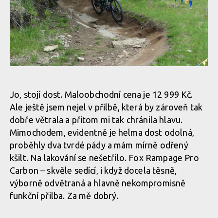
Test: Fox Rampage Pro Carbon - nabídne nejlepší ochranu pro
tvou hlavu
Test: Fox Rampage Pro Carbon - nabídne nejlepší ochranu pro
tvou hlavu
Test: Fox Rampage Pro Carbon - nabídne nejlepší ochranu pro
Jo, stojí dost. Maloobchodní cena je 12 999 Kč.
tvou hlavu
Ale ještě jsem nejel v přilbě, která by zároveň tak
dobře větrala a přitom mi tak chránila hlavu.
Test: Fox Rampage Pro Carbon - nabídne nejlepší ochranu pro
Mimochodem, evidentně je helma dost odolná,
tvou hlavu
proběhly dva tvrdé pády a mám mírně odřený
kšilt. Na lakování se nešetřilo. Fox Rampage Pro
Carbon – skvěle sedící, i když docela těsně,
Test: Fox Rampage Pro Carbon - nabídne nejlepší ochranu pro
výborně odvětraná a hlavně nekompromisně
tvou hlavu
funkční přilba. Za mě dobrý.