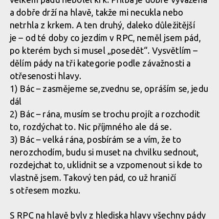
a dobře drží na hlavě, takže mi necukla nebo
Test: Fox Rampage Pro Carbon - nabídne nejlepší ochranu pro
netrhla z krkem. A ten druhý, daleko důležitější
tvou hlavu
je – od té doby co jezdím v RPC, neměl jsem pád,
po kterém bych si musel „posedět“. Vysvětlím –
dělím pády na tři kategorie podle závažnosti a
Test: Fox Rampage Pro Carbon - nabídne nejlepší ochranu pro
otřesenosti hlavy.
tvou hlavu
1) Bác – zasmějeme se,zvednu se, opráším se, jedu
dál
2) Bác – rána, musím se trochu projít a rozchodit
Test: Fox Rampage Pro Carbon - nabídne nejlepší ochranu pro
to, rozdýchat to. Nic příjmného ale dá se.
tvou hlavu
3) Bác – velká rána, posbírám se a vím, že to
nerozchodím, budu si muset na chvilku sednout,
rozdejchat to, uklidnit se a vzpomenout si kde to
vlastně jsem. Takový ten pád, co už hraničí
s otřesem mozku.
S RPC na hlavě byly z hlediska hlavy všechny pády