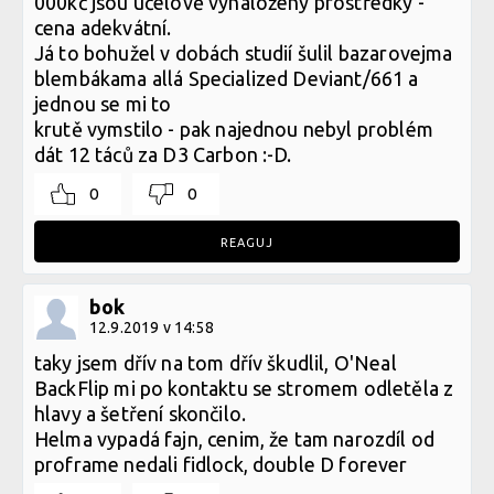
000kč jsou účelově vynaložený prostředky -
cena adekvátní.
Já to bohužel v dobách studií šulil bazarovejma
blembákama allá Specialized Deviant/661 a
jednou se mi to
krutě vymstilo - pak najednou nebyl problém
dát 12 táců za D3 Carbon :-D.
0
0
REAGUJ
bok
12.9.2019 v 14:58
taky jsem dřív na tom dřív škudlil, O'Neal
BackFlip mi po kontaktu se stromem odletěla z
hlavy a šetření skončilo.
Helma vypadá fajn, cenim, že tam narozdíl od
proframe nedali fidlock, double D forever