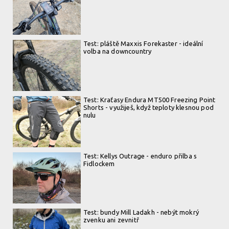
Test: pláště Maxxis Forekaster - ideální
volba na downcountry
Test: Kraťasy Endura MT500 Freezing Point
Shorts - využiješ, když teploty klesnou pod
nulu
Test: Kellys Outrage - enduro přilba s
Fidlockem
Test: bundy Mill Ladakh - nebýt mokrý
zvenku ani zevnitř