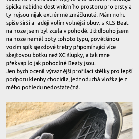
KLS BEAT - pohodlné výkonnostní tretry se stahovacím
První tretry značky KLS. model BEAT, to jsou pohodlné
špička nabídne dost vnitřního prostoru pro prsty a
kolečkem
výkonnostní tretry se stahovacím kolečkem
ty nejsou nijak extrémně zmáčknuté. Mám nohu
spíše širší a raději volím volnější obuv, s KLS Beat
na noze jsem byl zcela v pohodě. Již dlouho jsem
KLS BEAT - pohodlné výkonnostní tretry se stahovacím
První tretry značky KLS. model BEAT, to jsou pohodlné
na noze neměl boty tohoto typu, povětšinou
kolečkem
výkonnostní tretry se stahovacím kolečkem
vozím spíš sjezdové tretry připomínající více
skejtovou botku než XC šlupky, a tak mne
překvapilo jak pohodlné Beaty jsou.
KLS BEAT - pohodlné výkonnostní tretry se stahovacím
První tretry značky KLS. model BEAT, to jsou pohodlné
Jen bych ocenil výraznější profilaci stélky pro lepší
kolečkem
výkonnostní tretry se stahovacím kolečkem
podporu klenby chodidla, jednoduchá vložka je z
mého pohledu nedostatečná.
KLS BEAT - pohodlné výkonnostní tretry se stahovacím
První tretry značky KLS. model BEAT, to jsou pohodlné
kolečkem
výkonnostní tretry se stahovacím kolečkem
KLS BEAT - pohodlné výkonnostní tretry se stahovacím
První tretry značky KLS. model BEAT, to jsou pohodlné
kolečkem