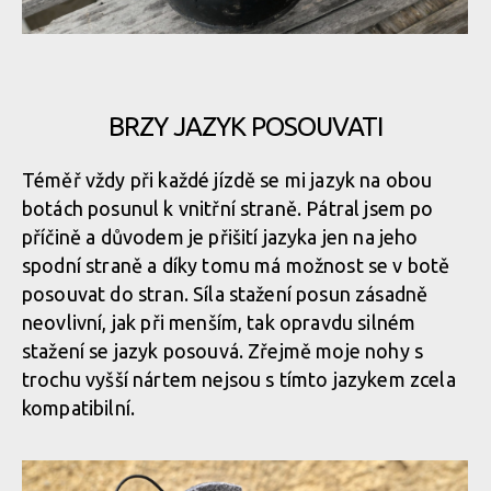
látkou zabraňující zvedání paty
Vložka jednoduchá, bez výraznější podpory klenby
Odvětrání je řešeno perforací svršku, děrování najdeme jak na
špicce, tak na bocích, ale i na jazyku
Vnitřní strana opatku je potažena protiskluzovou jednosměrnou
Vložka jednoduchá, bez výraznější podpory klenby
BRZY JAZYK POSOUVATI
látkou zabraňující zvedání paty
Odvětrání je řešeno perforací svršku, děrování najdeme jak na
Téměř vždy při každé jízdě se mi jazyk na obou
špicce, tak na bocích, ale i na jazyku
Vložka jednoduchá, bez výraznější podpory klenby
botách posunul k vnitřní straně. Pátral jsem po
Vnitřní strana opatku je potažena protiskluzovou jednosměrnou
příčině a důvodem je přišití jazyka jen na jeho
látkou zabraňující zvedání paty
spodní straně a díky tomu má možnost se v botě
Vložka jednoduchá, bez výraznější podpory klenby
Odvětrání je řešeno perforací svršku, děrování najdeme jak na
posouvat do stran. Síla stažení posun zásadně
špicce, tak na bocích, ale i na jazyku
neovlivní, jak při menším, tak opravdu silném
Vnitřní strana opatku je potažena protiskluzovou jednosměrnou
stažení se jazyk posouvá. Zřejmě moje nohy s
látkou zabraňující zvedání paty
trochu vyšší nártem nejsou s tímto jazykem zcela
Odvětrání je řešeno perforací svršku, děrování najdeme jak na
kompatibilní.
špicce, tak na bocích, ale i na jazyku
Vnitřní strana opatku je potažena protiskluzovou jednosměrnou
látkou zabraňující zvedání paty