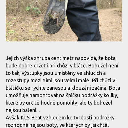
Tretry umožňují montáž hřebů, bez nich to v terénu občas
podklouzne, přední výstupky jsou nedostatečné
Tretry umožňují montáž hřebů, bez nich to v terénu občas
podklouzne, přední výstupky jsou nedostatečné
Vzorek na podrážce je sice výrazný, ale prostory mezi
jednotlivými figurami jsou minimální a velice snadno se zanesou
Jejich výška zhruba centimetr napovídá, že bota
Tretry umožňují montáž hřebů, bez nich to v terénu občas
bude dobře držet i při chůzi v blátě. Bohužel není
podklouzne, přední výstupky jsou nedostatečné
to tak, výstupky jsou umístěny ve shlucích a
Vzorek na podrážce je sice výrazný, ale prostory mezi
rozestupy mezi nimi jsou velmi malé. Při chůzi v
jednotlivými figurami jsou minimální a velice snadno se zanesou
blátíčku se rychle zanesou a klouzání začíná. Bota
Tretry umožňují montáž hřebů, bez nich to v terénu občas
umožňuje namontovat na špičku podrážky kolíky,
podklouzne, přední výstupky jsou nedostatečné
které by určitě hodně pomohly, ale ty bohužel
Vzorek na podrážce je sice výrazný, ale prostory mezi
nejsou balení...
jednotlivými figurami jsou minimální a velice snadno se zanesou
Avšak KLS Beat vzhledem ke tvrdosti podrážky
Tretry umožňují montáž hřebů, bez nich to v terénu občas
rozhodně nejsou boty, ve kterých by jsi chtěl
podklouzne, přední výstupky jsou nedostatečné