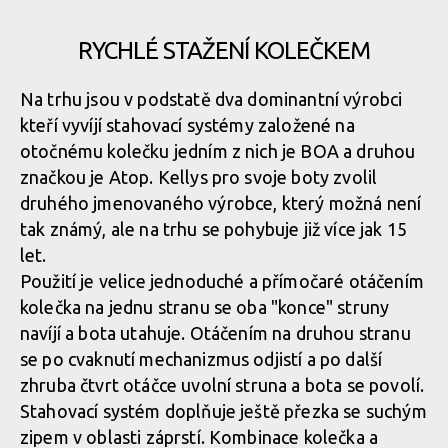
Čištění prostorů mezi výstupky je slabé, téměř neustále jsem je
Podrážka bot KLS Beat
RYCHLÉ STAŽENÍ KOLEČKEM
měl zanesené
Výstupky podrážky jsou masivní, jen tak se neošlapou
Na trhu jsou v podstatě dva dominantní výrobci
Podrážka bot KLS Beat
kteří vyvíjí stahovací systémy založené na
Výstupky podrážky jsou masivní, jen tak se neošlapou
Čištění prostorů mezi výstupky je slabé, téměř neustále jsem je
otočnému kolečku jedním z nich je BOA a druhou
měl zanesené
značkou je Atop. Kellys pro svoje boty zvolil
Podrážka bot KLS Beat
druhého jmenovaného výrobce, který možná není
Výstupky podrážky jsou masivní, jen tak se neošlapou
tak známý, ale na trhu se pohybuje již více jak 15
Čištění prostorů mezi výstupky je slabé, téměř neustále jsem je
let.
měl zanesené
Výstupky podrážky jsou masivní, jen tak se neošlapou
Použití je velice jednoduché a přímočaré otáčením
kolečka na jednu stranu se oba "konce" struny
navíjí a bota utahuje. Otáčením na druhou stranu
Výstupky podrážky jsou masivní, jen tak se neošlapou
Čištění prostorů mezi výstupky je slabé, téměř neustále jsem je
se po cvaknutí mechanizmus odjistí a po další
měl zanesené
zhruba čtvrt otáčce uvolní struna a bota se povolí.
Stahovací systém doplňuje ještě přezka se suchým
Výstupky podrážky jsou masivní, jen tak se neošlapou
zipem v oblasti záprstí. Kombinace kolečka a