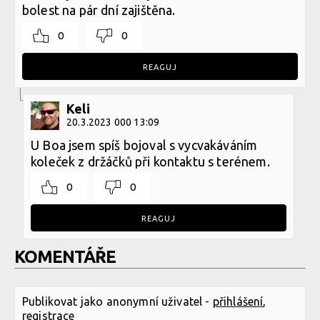
bolest na pár dní zajištěna.
0
0
REAGUJ
Keli
20.3.2023 000 13:09
U Boa jsem spíš bojoval s vycvakáváním
koleček z držáčků při kontaktu s terénem.
0
0
REAGUJ
KOMENTÁŘE
Publikovat jako anonymní uživatel -
přihlášení
,
registrace