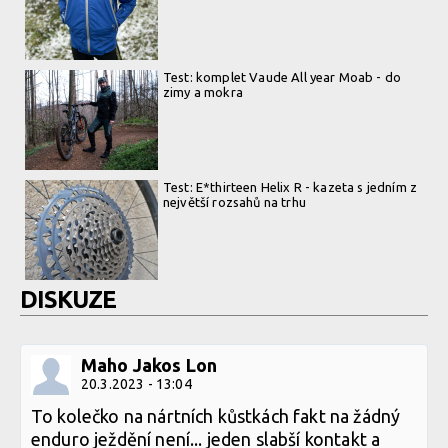
Test: komplet Vaude All year Moab - do
zimy a mokra
Test: E*thirteen Helix R - kazeta s jedním z
největší rozsahů na trhu
DISKUZE
Maho Jakos Lon
20.3.2023 - 13:04
To kolečko na nártních kůstkách fakt na žádný
enduro ježdění není... jeden slabší kontakt a