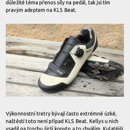
důležité téma přenos síly na pedál, tak jsi tím
pravým adeptem na KLS Beat.
První tretry značky KLS. model BEAT, to jsou pohodlné
výkonnostní tretry se stahovacím kolečkem
První tretry značky KLS. model BEAT, to jsou pohodlné
výkonnostní tretry se stahovacím kolečkem
První tretry značky KLS. model BEAT, to jsou pohodlné
výkonnostní tretry se stahovacím kolečkem
KLS BEAT - pohodlné výkonnostní tretry se stahovacím
První tretry značky KLS. model BEAT, to jsou pohodlné
kolečkem
výkonnostní tretry se stahovacím kolečkem
Výkonnostní tretry bývají často extrémně úzké,
naštěstí toto není případ KLS Beat. Kellys u nich
vsadil na trochu širší kopyto a to chválím. Kulatější