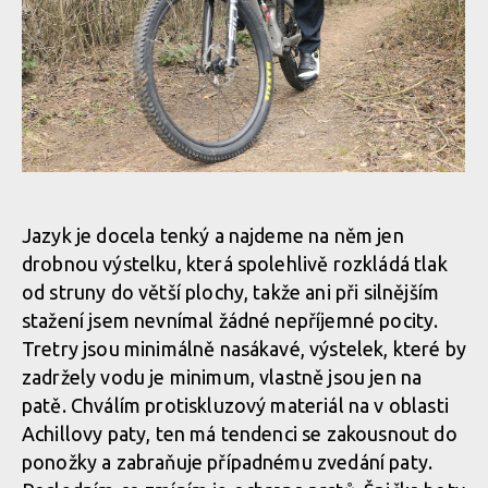
Stahovací pásek nabídne překvapivě silné stažení
Stahování kombinuje stahovací kolečko Atop v horní části nártu
a stahovacího pásku na suchý zip v části spodní
Otáčením kolečka jedním směrem se navíjí struna, pootočením
na druhou stranu se struna odjistí, povolí a botu lze vyzout bez
Stahovací pásek nabídne překvapivě silné stažení
dalšího točení kolečkem
KLS BEAT v akci
Stahovací pásek nabídne překvapivě silné stažení
Jazyk je docela tenký a najdeme na něm jen
Otáčením kolečka jedním směrem se navíjí struna, pootočením
drobnou výstelku, která spolehlivě rozkládá tlak
na druhou stranu se struna odjistí, povolí a botu lze vyzout bez
KLS BEAT v akci
Stahovací pásek nabídne překvapivě silné stažení
dalšího točení kolečkem
od struny do větší plochy, takže ani při silnějším
stažení jsem nevnímal žádné nepříjemné pocity.
Tretry jsou minimálně nasákavé, výstelek, které by
KLS BEAT v akci
zadržely vodu je minimum, vlastně jsou jen na
Otáčením kolečka jedním směrem se navíjí struna, pootočením
patě. Chválím protiskluzový materiál na v oblasti
na druhou stranu se struna odjistí, povolí a botu lze vyzout bez
KLS BEAT v akci
Achillovy paty, ten má tendenci se zakousnout do
dalšího točení kolečkem
ponožky a zabraňuje případnému zvedání paty.