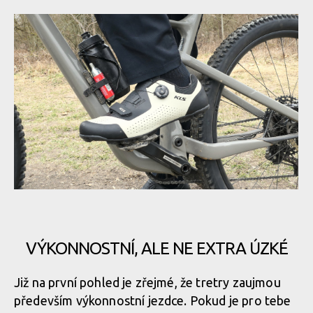
První tretry značky KLS. model BEAT, to jsou pohodlné
výkonnostní tretry se stahovacím kolečkem
VÝKONNOSTNÍ, ALE NE EXTRA ÚZKÉ
První tretry značky KLS. model BEAT, to jsou pohodlné
Již na první pohled je zřejmé, že tretry zaujmou
výkonnostní tretry se stahovacím kolečkem
především výkonnostní jezdce. Pokud je pro tebe