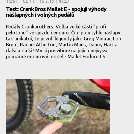
TEST
| ČERT | 16.7.19 |
4
Test: CrankBros Mallet E - spojují výhody
nášlapných i volných pedálů
Pedály Crankbrothers. Volba velké části "profi
pelotonu" ve sjezdu i enduru. Čím jsou tyhle nášlapy
tak unikátní, že je volí legendy jako Greg Minaar, Loic
Bruni, Rachel Atherton, Martin Maes, Danny Hart a
další a další? My si posvítíme na jejich nejvyšší,
primárně endurový model - Mallet Enduro LS.