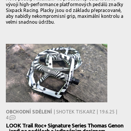
vývoji high-performance platformových pedálů značky
Sixpack Racing. Placky jsou od základu přepracované,
aby nabídly nekompromisní grip, maximální kontrolu a
velmi snadnou údržbu.
OBCHODNÍ SDĚLENÍ
| SHOTEK TISKARZ | 19.6.25 |
4
LOOK Trail Roc+ Signature Series Thomas Genon