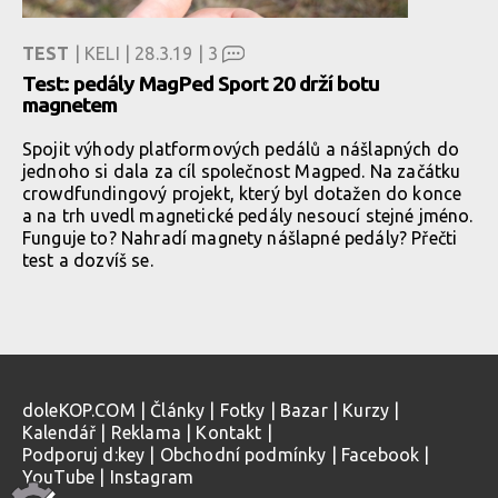
TEST
| KELI | 28.3.19 |
3
Test: pedály MagPed Sport 20 drží botu
magnetem
Spojit výhody platformových pedálů a nášlapných do
jednoho si dala za cíl společnost Magped. Na začátku
crowdfundingový projekt, který byl dotažen do konce
a na trh uvedl magnetické pedály nesoucí stejné jméno.
Funguje to? Nahradí magnety nášlapné pedály? Přečti
test a dozvíš se.
doleKOP.COM
|
Články
|
Fotky
|
Bazar
|
Kurzy
|
Kalendář
|
Reklama
|
Kontakt
|
Podporuj d:key
|
Obchodní podmínky
|
Facebook
|
YouTube
|
Instagram