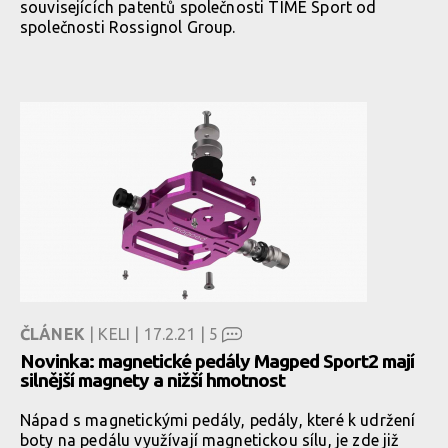
souvisejících patentů společnosti TIME Sport od
společnosti Rossignol Group.
ČLÁNEK
| KELI | 17.2.21 |
5
Novinka: magnetické pedály Magped Sport2 mají
silnější magnety a nižší hmotnost
Nápad s magnetickými pedály, pedály, které k udržení
boty na pedálu využívají magnetickou sílu, je zde již