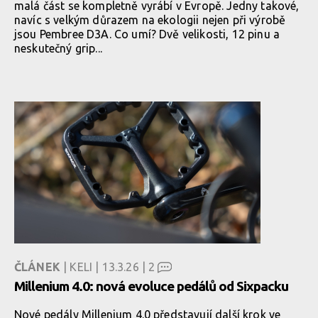
malá část se kompletně vyrábí v Evropě. Jedny takové,
navíc s velkým důrazem na ekologii nejen při výrobě
jsou Pembree D3A. Co umí? Dvě velikosti, 12 pinu a
neskutečný grip...
ČLÁNEK
| KELI | 13.3.26 |
2
Millenium 4.0: nová evoluce pedálů od Sixpacku
Nové pedály Millenium 4.0 představují další krok ve