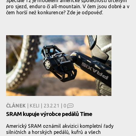
Speciale 12 je modelem americké společnosti určeným
pro sjezd, enduro či all-mountain. V čem jsou dobré a v
čem horší než konkurence? Zde je odpověď.
ČLÁNEK
| KELI | 23.2.21 |
0
SRAM kupuje výrobce pedálů Time
Americký SRAM oznámil akvizici kompletní řady
silničních a horských pedálů, kufrů a všech