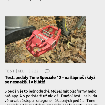
TEST
| KELI | 5.9.22 |
1
Test: pedály Time Speciale 12 - našlápneš i když
se nesnažíš. I v blátě!
S pedály je to jednoduché. Můžeš mít platformy nebo
nášlapy. A v podstatě už nic dál. Dnešní testu se budu
věnovat zástupci kategorie nášlapných pedálu. Time