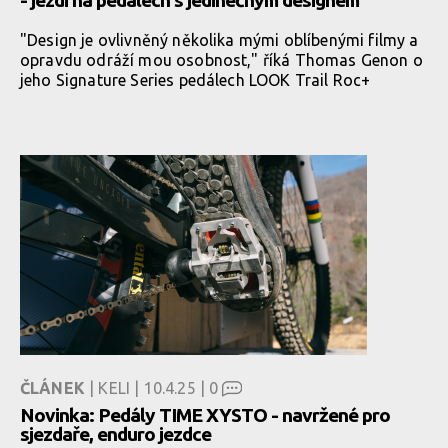
- jezdi na pedálech s jedinečným designem
"Design je ovlivněný několika mými oblíbenými filmy a
opravdu odráží mou osobnost," říká Thomas Genon o
jeho Signature Series pedálech LOOK Trail Roc+
ČLÁNEK
| KELI | 10.4.25 |
0
Novinka: Pedály TIME XYSTO - navržené pro
sjezdaře, enduro jezdce