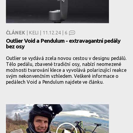
ČLÁNEK
| KELI | 11.12.24 |
6
Outlier Void a Pendulum - extravagantní pedály
bez osy
Outlier se vydává zcela novou cestou v designu pedálů.
Tělo pedálu, zbavené tradiční osy, nabízí neomezené
možnosti tvarování klece a vyvolává polarizující reakce
svým nekonvenčním vzhledem. Veškeré informace o
pedálech Void a Pendulum najdete ve článku.