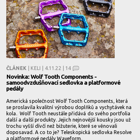
ČLÁNEK
| KELI | 4.11.22 |
14
Novinka: Wolf Tooth Components -
samoodvzdušňovací sedlovka a platformové
pedály
Americká společnost Wolf Tooth Components, která
se proslavila kvalitní výrobou doplňků a vychytávek na
kola. Wolf Tooth neustále přidává do svého portfolia
další a další produkty. Jejich nejnovější kousky jsou už
trochu vyšší dívčí než bižuterie, které se věnovali
doposavad. A co to je? Teleskopická sedlovka Resolve
a platformové pedály Waveform.