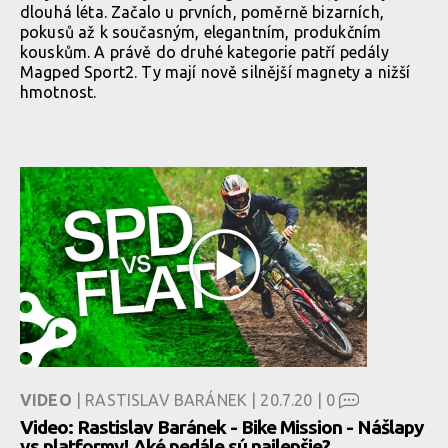
dlouhá léta. Začalo u prvních, poměrně bizarních,
pokusů až k současným, elegantním, produkčním
kouskům. A právě do druhé kategorie patří pedály
Magped Sport2. Ty mají nově silnější magnety a nižší
hmotnost.
VIDEO
| RASTISLAV BARÁNEK | 20.7.20 |
0
Video: Rastislav Baránek - Bike Mission - Nášlapy
vs platformy! Aké pedále sú najlepšie?