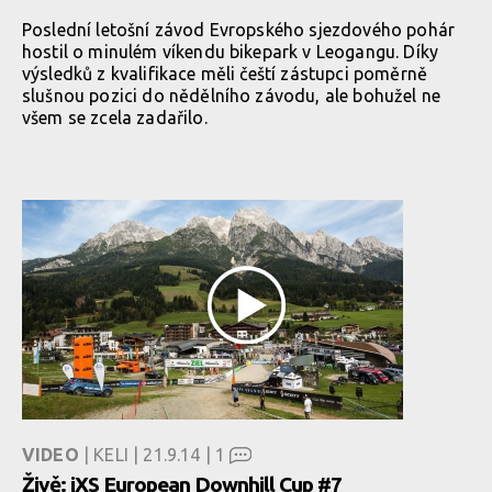
Poslední letošní závod Evropského sjezdového pohár
hostil o minulém víkendu bikepark v Leogangu. Díky
výsledků z kvalifikace měli čeští zástupci poměrně
slušnou pozici do nědělního závodu, ale bohužel ne
všem se zcela zadařilo.
VIDEO
| KELI | 21.9.14 |
1
Živě: iXS European Downhill Cup #7