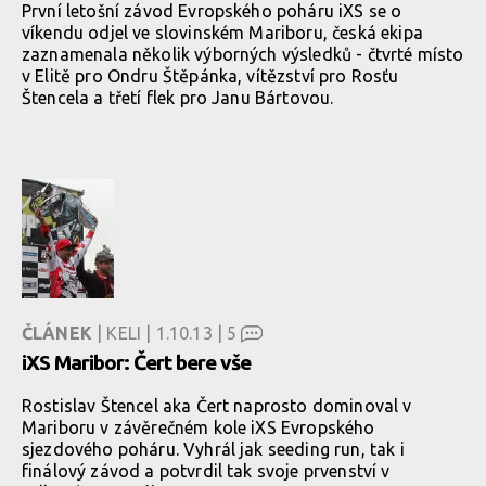
První letošní závod Evropského poháru iXS se o
víkendu odjel ve slovinském Mariboru, česká ekipa
zaznamenala několik výborných výsledků - čtvrté místo
v Elitě pro Ondru Štěpánka, vítězství pro Rosťu
Štencela a třetí flek pro Janu Bártovou.
ČLÁNEK
| KELI | 1.10.13 |
5
iXS Maribor: Čert bere vše
Rostislav Štencel aka Čert naprosto dominoval v
Mariboru v závěrečném kole iXS Evropského
sjezdového poháru. Vyhrál jak seeding run, tak i
finálový závod a potvrdil tak svoje prvenství v