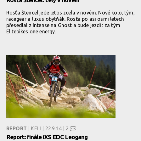
Rosťa Štencel: celý v novém
Rosťa Štencel jede letos zcela v novém. Nové kolo, tým,
racegear a luxus obytňák. Rosťa po asi osmi letech
přesedlal z Intense na Ghost a bude jezdit za tým
Elitebikes one energy.
REPORT
| KELI | 22.9.14 |
2
Report: finále iXS EDC Leogang