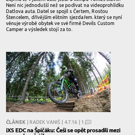
Není nic jednodušší než se podívat na videoprohlídku
Datlova auta. Datel se spojil s Čertem, Rosťou
Štencelem, dřívějším elitním sjezdařem. který se nyní
věnuje výrobě obytek ve své firmě Devils Custom
Camper a výsledek stojí za to.
ČLÁNEK
| RADEK VANIŠ | 4.7.16 |
1
iXS EDC na Špičáku: Češi se opět prosadili mezi