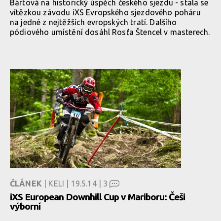
Bártová na historický úspěch českého sjezdu - stala se
vítězkou závodu iXS Evropského sjezdového poháru
na jedné z nejtěžších evropských tratí. Dalšího
pódiového umístění dosáhl Rosťa Štencel v masterech.
ČLÁNEK
| KELI | 19.5.14 |
3
iXS European Downhill Cup v Mariboru: Češi
výborní