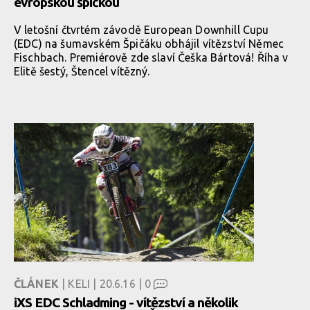
evropskou špičkou
V letošní čtvrtém závodě European Downhill Cupu
(EDC) na šumavském Špičáku obhájil vítězství Němec
Fischbach. Premiérově zde slaví Češka Bártová! Říha v
Elitě šestý, Štencel vítězný.
ČLÁNEK
| KELI | 20.6.16 |
0
iXS EDC Schladming - vítězství a několik