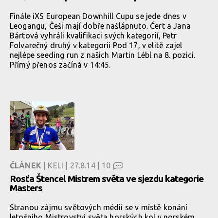
Finále iXS European Downhill Cupu se jede dnes v
Leogangu, Češi mají dobře našlápnuto. Čert a Jana
Bártová vyhráli kvalifikaci svých kategorií, Petr
Folvarečný druhý v kategorii Pod 17, v elitě zajel
nejlépe seeding run z našich Martin Lébl na 8. pozici.
Přímý přenos začíná v 14:45.
ČLÁNEK
| KELI | 27.8.14 |
10
Rosťa Štencel Mistrem světa ve sjezdu kategorie
Masters
Stranou zájmu světových médií se v místě konání
letošního Mistrovství světa horských kol v norském