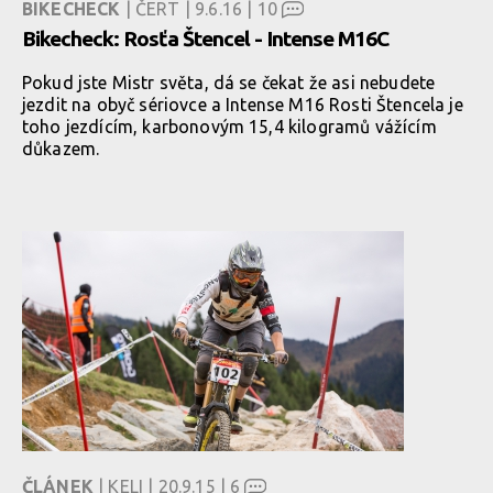
BIKECHECK
| ČERT | 9.6.16 |
10
Bikecheck: Rosťa Štencel - Intense M16C
Pokud jste Mistr světa, dá se čekat že asi nebudete
jezdit na obyč sériovce a Intense M16 Rosti Štencela je
toho jezdícím, karbonovým 15,4 kilogramů vážícím
důkazem.
ČLÁNEK
| KELI | 20.9.15 |
6