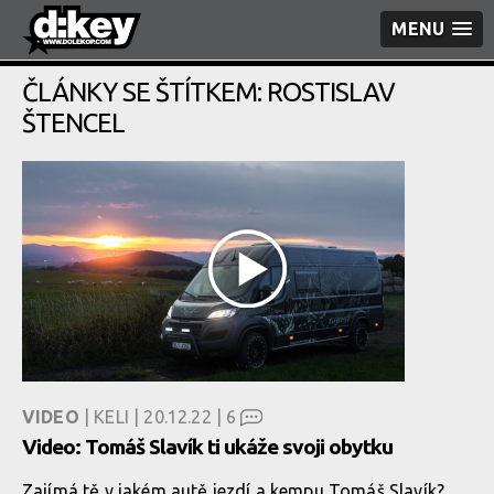
MENU
ČLÁNKY SE ŠTÍTKEM: ROSTISLAV
ŠTENCEL
VIDEO
| KELI | 20.12.22 |
6
Video: Tomáš Slavík ti ukáže svoji obytku
Zajímá tě v jakém autě jezdí a kempu Tomáš Slavík?