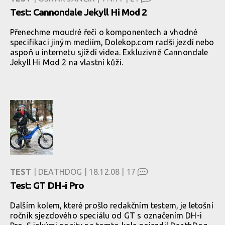
Test: Cannondale Jekyll Hi Mod 2
Přenechme moudré řeči o komponentech a vhodné
specifikaci jiným mediím, Dolekop.com radši jezdí nebo
aspoň u internetu sjíždí videa. Exkluzivně Cannondale
Jekyll Hi Mod 2 na vlastní kůži.
TEST
| DEATHDOG | 18.12.08 |
17
Test: GT DH-i Pro
Dalším kolem, které prošlo redakčním testem, je letošní
ročník sjezdového speciálu od GT s označením DH-i