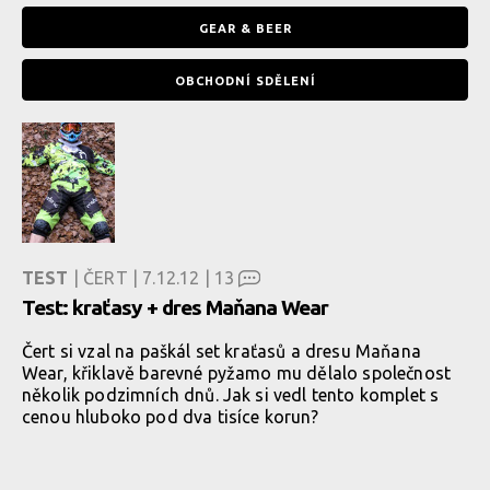
GEAR & BEER
OBCHODNÍ SDĚLENÍ
TEST
| ČERT | 7.12.12 |
13
Test: kraťasy + dres Maňana Wear
Čert si vzal na paškál set kraťasů a dresu Maňana
Wear, křiklavě barevné pyžamo mu dělalo společnost
několik podzimních dnů. Jak si vedl tento komplet s
cenou hluboko pod dva tisíce korun?