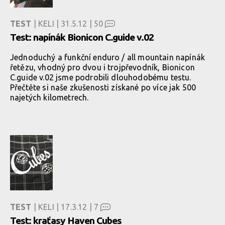
TEST
| KELI | 31.5.12 |
50
Test: napínák Bionicon C.guide v.02
Jednoduchý a funkční enduro / all mountain napínák
řetězu, vhodný pro dvou i trojpřevodník, Bionicon
C.guide v.02 jsme podrobili dlouhodobému testu.
Přečtěte si naše zkušenosti získané po více jak 500
najetých kilometrech.
TEST
| KELI | 17.3.12 |
7
Test: kraťasy Haven Cubes