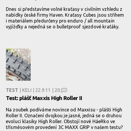
Dnes si představíme volné kraťasy v civilním vzhledu z
nabídky české firmy Haven. Kraťasy Cubes jsou střihem
i materiálem předurčeny pro enduro / all mountain
vyjížďky a nejedná se o bulletproof sjezdové kraťáky.
TEST
| KELI | 22.9.11 |
20
Test: plášť Maxxis High Roller II
Na zoubek podíváme novince od Maxxisu - plášti High
Roller II. Označení dvojkou je jasné, jedná se o druhou
evoluci klasiky High Roller. Obstojí nové HáeRko ve
třísměsovém provedení 3C MAXX GRIP v našem testu?