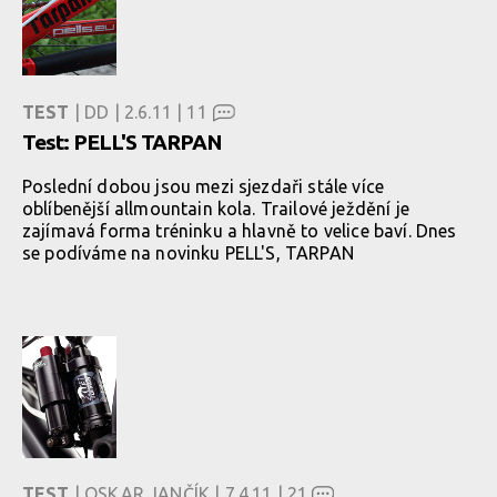
TEST
| DD | 2.6.11 |
11
Test: PELL'S TARPAN
Poslední dobou jsou mezi sjezdaři stále více
oblíbenější allmountain kola. Trailové ježdění je
zajímavá forma tréninku a hlavně to velice baví. Dnes
se podíváme na novinku PELL'S, TARPAN
TEST
| OSKAR JANČÍK | 7.4.11 |
21