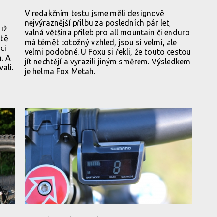
V redakčním testu jsme měli designově
nejvýraznější přilbu za posledních pár let,
 už
valná většina přileb pro all mountain či enduro
stě
má témět totožný vzhled, jsou si velmi, ale
ci
velmi podobné. U Foxu si řekli, že touto cestou
. A
jít nechtějí a vyrazili jiným směrem. Výsledkem
ali.
je helma Fox Metah.