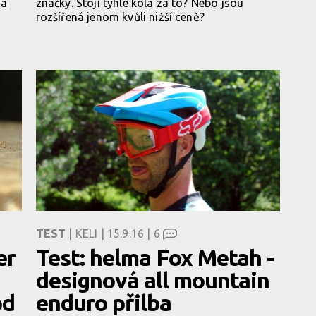
na
značky. Stojí tyhle kola za to? Nebo jsou
rozšířená jenom kvůli nižší ceně?
TEST
| KELI | 15.9.16 |
6
er
Test: helma Fox Metah -
designová all mountain
od
enduro přilba