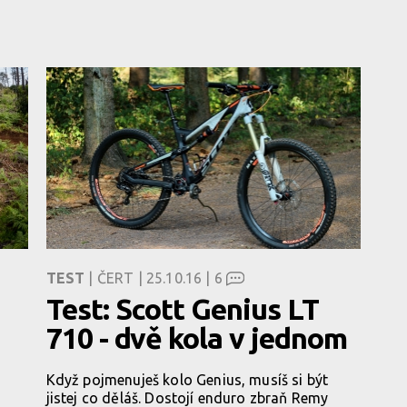
TEST
| ČERT | 25.10.16 |
6
Test: Scott Genius LT
710 - dvě kola v jednom
Když pojmenuješ kolo Genius, musíš si být
jistej co děláš. Dostojí enduro zbraň Remy