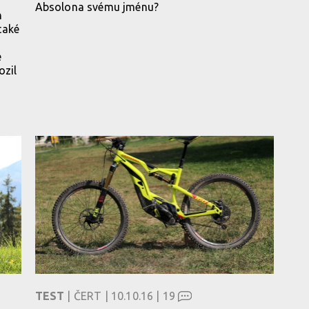
Absolona svému jménu?
h
také
e
ozil
TEST
| ČERT | 10.10.16 |
19