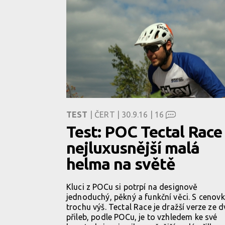
TEST
| ČERT | 30.9.16 |
16
Test: POC Tectal Race 
nejluxusnější malá
helma na světě
Kluci z POCu si potrpí na designově
jednoduchý, pěkný a funkční věci. S cenov
trochu výš. Tectal Race je dražší verze ze 
přileb, podle POCu, je to vzhledem ke své