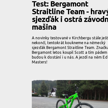
Test: Bergamont
Straitline Team - hrav
sjezďák i ostrá závodn
mašina
A novinky testované v Kirchbergu stále ješ
nekončí, tentokrát koukneme na německý
sjezďák Bergamont Straitline Team. Značk
Bergamont letos koupil Scott a tím pádem
budou k dostání i u nás. A jezdí na něm Ed
Masters!