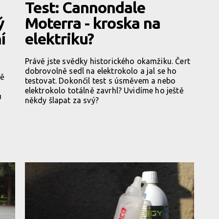
Test: Cannondale
ý
Moterra - kroska na
í
elektriku?
Právě jste svědky historického okamžiku. Čert
dobrovolně sedl na elektrokolo a jal se ho
tě
testovat. Dokončil test s úsměvem a nebo
elektrokolo totálně zavrhl? Uvidíme ho ještě
u
někdy šlapat za svý?