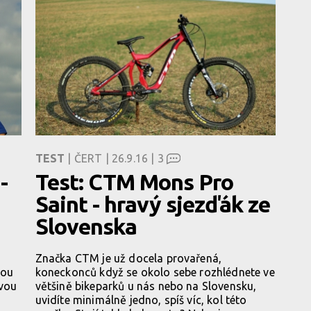
TEST
| ČERT | 26.9.16 |
3
-
Test: CTM Mons Pro
Saint - hravý sjezďák ze
Slovenska
Značka CTM je už docela provařená,
kou
koneckonců když se okolo sebe rozhlédnete ve
dvou
většině bikeparků u nás nebo na Slovensku,
uvidíte minimálně jedno, spíš víc, kol této