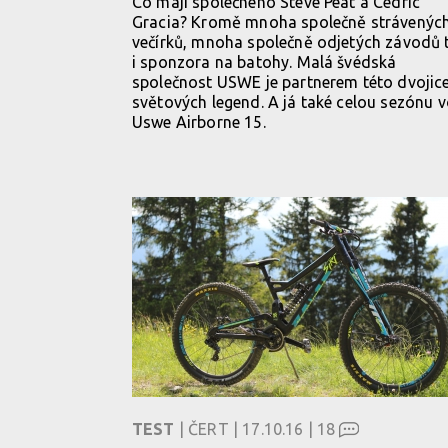
Co mají společného Steve Peat a Cedric
Gracia? Kromě mnoha společně strávenýc
večírků, mnoha společně odjetých závodů 
i sponzora na batohy. Malá švédská
společnost USWE je partnerem této dvojic
světových legend. A já také celou sezónu v
Uswe Airborne 15.
TEST
| ČERT | 17.10.16 |
18