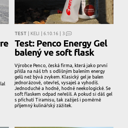
TEST
| KELI | 6.10.16 |
3
rre
Test: Penco Energy Gel
balený ve soft flask
Výrobce Penco, česká firma, která jako první
přišla na náš trh s odlišným balením energy
gelů než bývá zvykem. Klasický gel je balen
jednorázově, otevřeš, vysaješ a vyhodíš.
lal
Jednoduché a hodně, hodně neekologické. Se
soft flaskem odpad neřešíš. A pokud si dáš gel
s příchutí Tiramisu, tak zažiješ i poměrně
příjemný kulinářský zážitek.