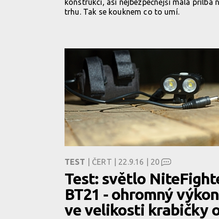
konstrukci, asi nejbezpečnější malá přilba 
trhu. Tak se kouknem co to umí.
TEST
| ČERT | 22.9.16 |
20
Test: světlo NiteFight
BT21 - ohromný výkon
ve velikosti krabičky 