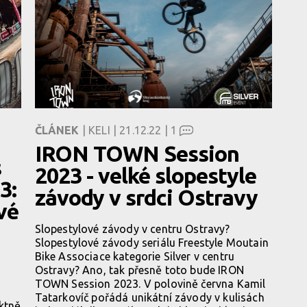
|
ČLÁNEK
| KELI | 21.12.22 |
1
IRON TOWN Session
s
2023 - velké slopestyle
3:
závody v srdci Ostravy
vé
Slopestylové závody v centru Ostravy?
Slopestylové závody seriálu Freestyle Moutain
Bike Associace kategorie Silver v centru
Ostravy? Ano, tak přesně toto bude IRON
TOWN Session 2023. V polovině června Kamil
Tatarkovíč pořádá unikátní závody v kulisách
ktně