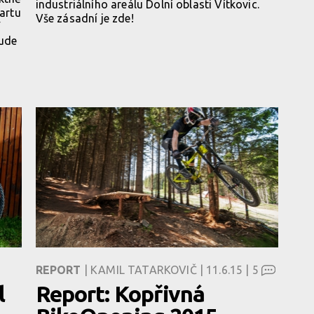
industriálního areálu Dolní oblasti Vítkovic.
tartu
Vše zásadní je zde!
í
bude
REPORT
| KAMIL TATARKOVIČ | 11.6.15 |
5
l
Report: Kopřivná