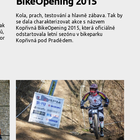
BikeOpening 2015
Kola, prach, testování a hlavně zábava. Tak by
se dala charakterizovat akce s názvem
ak
Kopřivná BikeOpening 2015, která oficiálně
ů,
odstartovala letní sezónu v bikeparku
or
Kopřivná pod Pradědem.