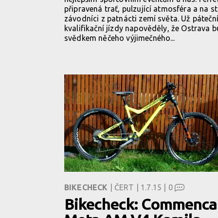
připravená trať, pulzující atmosféra a na s
závodníci z patnácti zemí světa. Už pátečn
kvalifikační jízdy napověděly, že Ostrava 
svědkem něčeho výjimečného...
BIKECHECK
| ČERT | 1.7.15 |
0
Bikecheck: Commenca