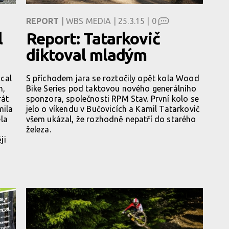
REPORT
| WBS MEDIA | 25.3.15 |
0
l
Report: Tatarkovič
diktoval mladým
cal
S příchodem jara se roztočily opět kola Wood
n,
Bike Series pod taktovou nového generálního
rát
sponzora, společnosti RPM Stav. První kolo se
mila
jelo o víkendu v Bučovicích a Kamil Tatarkovič
la
všem ukázal, že rozhodně nepatří do starého
železa.
ji