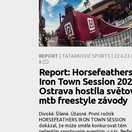
REPORT
| TATARKOVIČ SPORTS | 22.6.23 
8
Report: Horsefeather
Iron Town Session 202
Ostrava hostila světo
mtb freestyle závody
Divoké. Šílené. Úžasné. První ročník
HORSEFEATHERS IRON TOWN SESSION
dokázal, že může směle konkurovat těm
nejlepším sportovním eventům u nás. Perfe