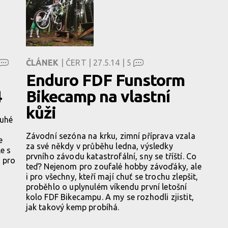
ČLÁNEK
| ČERT | 27.5.14 |
5
Enduro FDF Funstorm
4
Bikecamp na vlastní
kůži
ruhé
Závodní sezóna na krku, zimní příprava vzala
e
za své někdy v průběhu ledna, výsledky
e s
prvního závodu katastrofální, sny se tříští. Co
 pro
teď? Nejenom pro zoufalé hobby závoďáky, ale
i pro všechny, kteří mají chuť se trochu zlepšit,
proběhlo o uplynulém víkendu první letošní
kolo FDF Bikecampu. A my se rozhodli zjistit,
jak takový kemp probíhá.