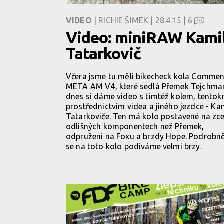
VIDEO
| RICHIE ŠIMEK | 28.4.15 |
6
Video: miniRAW Kami
Tatarkovič
Včera jsme tu měli bikecheck kola Commen
META AM V4, které sedlá Přemek Tejchma
dnes si dáme video s tímtéž kolem, tentok
prostřednictvím videa a jiného jezdce - Ka
Tatarkoviče. Ten má kolo postavené na zce
odlišných komponentech než Přemek,
odpružení na Foxu a brzdy Hope. Podrobně
se na toto kolo podíváme velmi brzy.