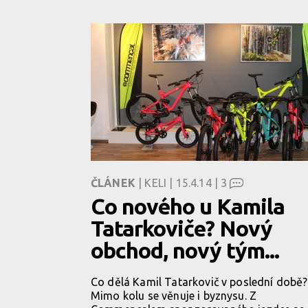
ČLÁNEK
| KELI | 15.4.14 |
3
Co nového u Kamila
Tatarkoviče? Nový
obchod, nový tým...
Co dělá Kamil Tatarkovič v poslední době?
Mimo kolu se věnuje i byznysu. Z