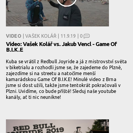
VIDEO
| VAŠEK KOLÁŘ | 11.9.19 |
0
Video: Vašek Kolář vs. Jakub Vencl - Game Of
B.I.K.E
Kuba se vrátil z Redbull Joyride a já z mistrovství světa
v biketrialu a rozhodli jsme se, že zajedeme do Plzně,
zajezdíme si na streetu a natočíme menší
kamarádskou Game Of B.I.K.E! Minulé video z Brna
jsme si dost užili, takže jsme tentokrát pokračovali v
Plzni. Uvidíme, co bude příště! Sleduj naše youtube
kanály, ať ti nic neunikne!