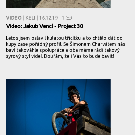
VIDEO
| KELI | 16.12.19 |
1
Video: Jakub Vencl - Project 30
Letos jsem oslavil kulatou třicítku a to chtělo dát do
kupy zase pořádný profil. Se Šimonem Charvátem nás
baví takováhle spolupráce a oba máme rádi takový
syrový styl videí. Doufám, že i Vás to bude bavit!