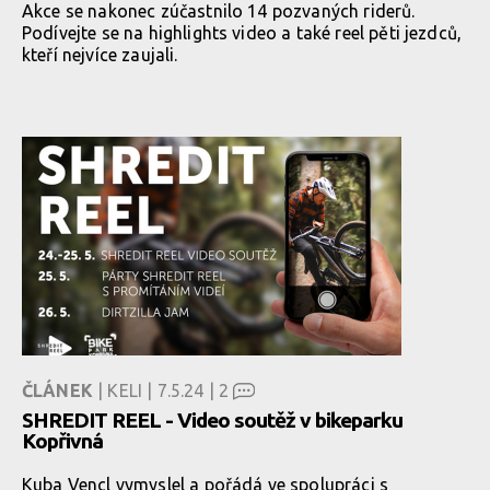
Akce se nakonec zúčastnilo 14 pozvaných riderů.
Podívejte se na highlights video a také reel pěti jezdců,
kteří nejvíce zaujali.
ČLÁNEK
| KELI | 7.5.24 |
2
SHREDIT REEL - Video soutěž v bikeparku
Kopřivná
Kuba Vencl vymyslel a pořádá ve spolupráci s