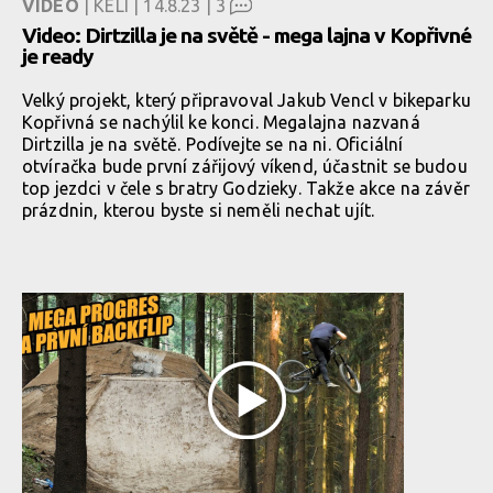
VIDEO
| KELI | 14.8.23 |
3
Video: Dirtzilla je na světě - mega lajna v Kopřivné
je ready
Velký projekt, který připravoval Jakub Vencl v bikeparku
Kopřivná se nachýlil ke konci. Megalajna nazvaná
Dirtzilla je na světě. Podívejte se na ni. Oficiální
otvíračka bude první zářijový víkend, účastnit se budou
top jezdci v čele s bratry Godzieky. Takže akce na závěr
prázdnin, kterou byste si neměli nechat ujít.