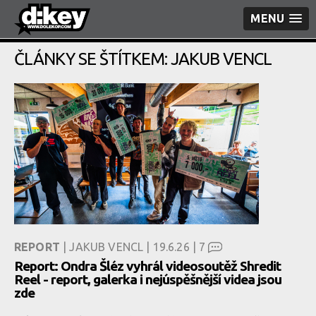
MENU
ČLÁNKY SE ŠTÍTKEM: JAKUB VENCL
REPORT
| JAKUB VENCL | 19.6.26 |
7
Report: Ondra Šléz vyhrál videosoutěž Shredit
Reel - report, galerka i nejúspěšnější videa jsou
zde