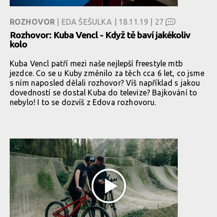
ROZHOVOR
| EDA ŠEŠULKA | 18.11.19 |
27
Rozhovor: Kuba Vencl - Když tě baví jakékoliv
kolo
Kuba Vencl patří mezi naše nejlepší freestyle mtb
jezdce. Co se u Kuby změnilo za těch cca 6 let, co jsme
s ním naposled dělali rozhovor? Víš například s jakou
dovedností se dostal Kuba do televize? Bajkování to
nebylo! I to se dozvíš z Edova rozhovoru.