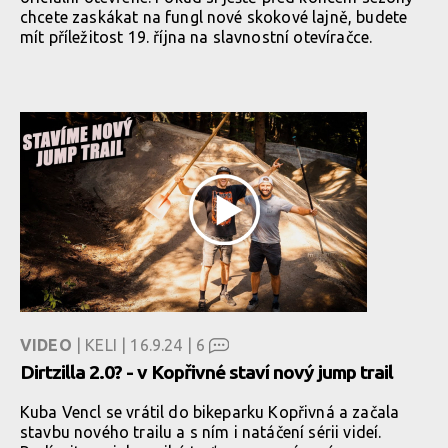
chcete zaskákat na fungl nové skokové lajně, budete
mít příležitost 19. října na slavnostní otevíračce.
VIDEO
| KELI | 16.9.24 |
6
Dirtzilla 2.0? - v Kopřivné staví nový jump trail
Kuba Vencl se vrátil do bikeparku Kopřivná a začala
stavbu nového trailu a s ním i natáčení sérii videí.