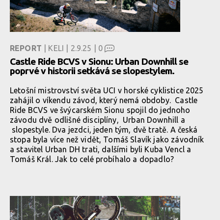
REPORT
| KELI | 2.9.25 |
0
Castle Ride BCVS v Sionu: Urban Downhill se
poprvé v historii setkává se slopestylem.
Letošní mistrovství světa UCI v horské cyklistice 2025
zahájil o víkendu závod, který nemá obdoby. Castle
Ride BCVS ve švýcarském Sionu spojil do jednoho
závodu dvě odlišné disciplíny, Urban Downhill a
slopestyle. Dva jezdci, jeden tým, dvě tratě. A česká
stopa byla více než vidět, Tomáš Slavík jako závodník
a stavitel Urban DH trati, dalšími byli Kuba Vencl a
Tomáš Král. Jak to celé probíhalo a dopadlo?