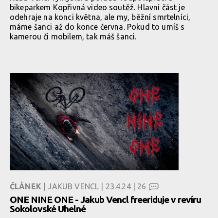
bikeparkem Kopřivná video soutěž. Hlavní část je
odehraje na konci května, ale my, běžní smrtelníci,
máme šanci až do konce června. Pokud to umíš s
kamerou či mobilem, tak máš šanci.
ČLÁNEK
| JAKUB VENCL | 23.4.24 |
26
ONE NINE ONE - Jakub Vencl freeriduje v revíru
Sokolovské Uhelné