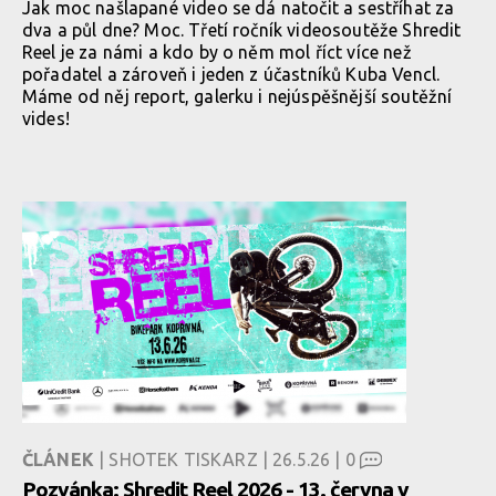
Jak moc našlapané video se dá natočit a sestříhat za
dva a půl dne? Moc. Třetí ročník videosoutěže Shredit
Reel je za námi a kdo by o něm mol říct více než
pořadatel a zároveň i jeden z účastníků Kuba Vencl.
Máme od něj report, galerku i nejúspěšnější soutěžní
vides!
ČLÁNEK
| SHOTEK TISKARZ | 26.5.26 |
0
Pozvánka: Shredit Reel 2026 - 13. června v