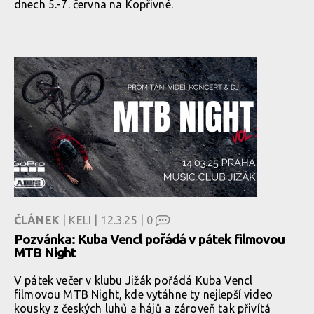
dnech 5.-7. června na Kopřivné.
ČLÁNEK
| KELI | 12.3.25 |
0
Pozvánka: Kuba Vencl pořádá v pátek filmovou
MTB Night
V pátek večer v klubu Jižák pořádá Kuba Vencl
filmovou MTB Night, kde vytáhne ty nejlepší video
kousky z českých luhů a hájů a zároveň tak přivítá