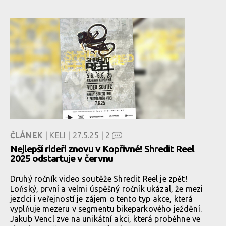
ČLÁNEK
| KELI | 27.5.25 |
2
Nejlepší rideři znovu v Kopřivné! Shredit Reel
2025 odstartuje v červnu
Druhý ročník video soutěže Shredit Reel je zpět!
Loňský, první a velmi úspěšný ročník ukázal, že mezi
jezdci i veřejností je zájem o tento typ akce, která
vyplňuje mezeru v segmentu bikeparkového ježdění.
Jakub Vencl zve na unikátní akci, která proběhne ve