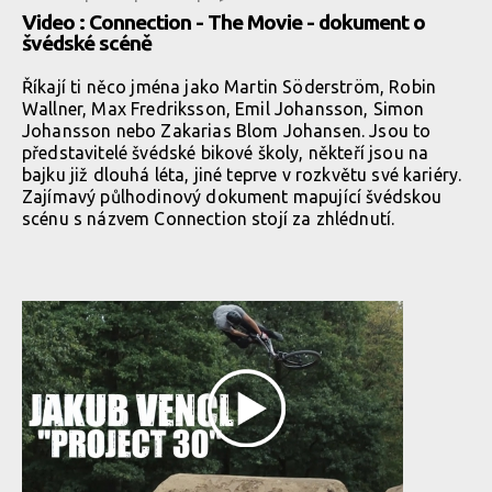
Video : Connection - The Movie - dokument o
švédské scéně
Říkají ti něco jména jako Martin Söderström, Robin
Wallner, Max Fredriksson, Emil Johansson, Simon
Johansson nebo Zakarias Blom Johansen. Jsou to
představitelé švédské bikové školy, někteří jsou na
bajku již dlouhá léta, jiné teprve v rozkvětu své kariéry.
Zajímavý půlhodinový dokument mapující švédskou
scénu s názvem Connection stojí za zhlédnutí.