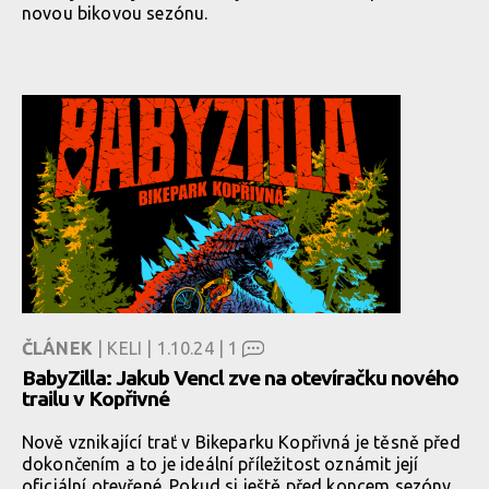
novou bikovou sezónu.
ČLÁNEK
| KELI | 1.10.24 |
1
BabyZilla: Jakub Vencl zve na otevíračku nového
trailu v Kopřivné
Nově vznikající trať v Bikeparku Kopřivná je těsně před
dokončením a to je ideální příležitost oznámit její
oficiální otevřené. Pokud si ještě před koncem sezóny