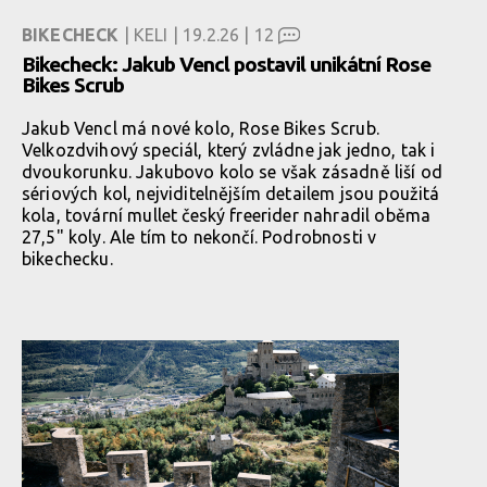
BIKECHECK
| KELI | 19.2.26 |
12
Bikecheck: Jakub Vencl postavil unikátní Rose
Bikes Scrub
Jakub Vencl má nové kolo, Rose Bikes Scrub.
Velkozdvihový speciál, který zvládne jak jedno, tak i
dvoukorunku. Jakubovo kolo se však zásadně liší od
sériových kol, nejviditelnějším detailem jsou použitá
kola, tovární mullet český freerider nahradil oběma
27,5" koly. Ale tím to nekončí. Podrobnosti v
bikechecku.