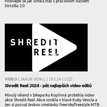
Podívejte se jak vzniká trať s pracovním názvem
Dirtzilla 2.0
VIDEO
| JAKUB VENCL | 29.5.24 |
2
Shredit Reel 2024 - pět nejlepších video editů
Minulý víkend v bikeparku Kopřivná proběhla video
akce Shredit Reel. Akce vznikla v hlavě Kuby Vencla a
ten si pozval českou smetánku freeride/freestyle MTB.