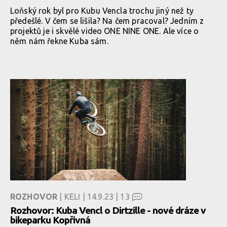
Loňský rok byl pro Kubu Vencla trochu jiný než ty
předešlé. V čem se lišila? Na čem pracoval? Jedním z
projektů je i skvělé video ONE NINE ONE. Ale více o
něm nám řekne Kuba sám.
ROZHOVOR
| KELI | 14.9.23 |
13
Rozhovor: Kuba Vencl o Dirtzille - nové dráze v
bikeparku Kopřivná