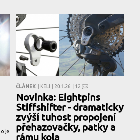
ČLÁNEK
| KELI | 20.1.26 |
12
Novinka: Eightpins
Stiffshifter - dramaticky
zvýší tuhost propojení
přehazovačky, patky a
o je
rámu kola