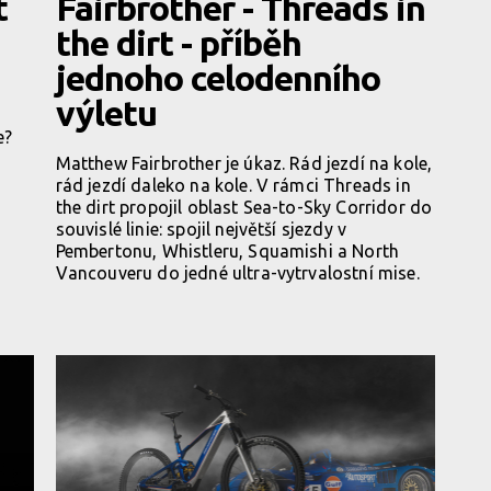
t
Fairbrother - Threads in
the dirt - příběh
jednoho celodenního
výletu
e?
Matthew Fairbrother je úkaz. Rád jezdí na kole,
rád jezdí daleko na kole. V rámci Threads in
the dirt propojil oblast Sea-to-Sky Corridor do
souvislé linie: spojil největší sjezdy v
Pembertonu, Whistleru, Squamishi a North
Vancouveru do jedné ultra-vytrvalostní mise.