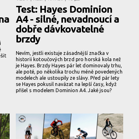
Test: Hayes Dominion
 na
A4 - silné, nevadnoucí a
dobře dávkovatelné
brzdy
i
é
Nevím, jestli existuje zásadnější značka v
šit
historii kotoučových brzd pro horská kola než
je Hayes. Brzdy Hayes pár let dominovaly trhu,
ale poté, po několika trochu méně povedených
modelech ale ustoupily ze slávy. Před pár lety
se Hayes pokusil navázat na lepší časy, když
přišel s modelem Dominion A4. Jaké jsou?