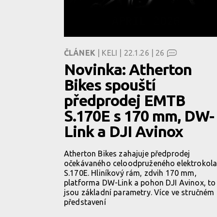
ČLÁNEK
| KELI | 22.1.26 |
26
Novinka: Atherton
Bikes spouští
předprodej EMTB
S.170E s 170 mm, DW-
Link a DJI Avinox
Atherton Bikes zahajuje předprodej
očekávaného celoodpruženého elektrokol
S.170E. Hliníkový rám, zdvih 170 mm,
platforma DW-Link a pohon DJI Avinox, to
jsou základní parametry. Více ve stručném
představení