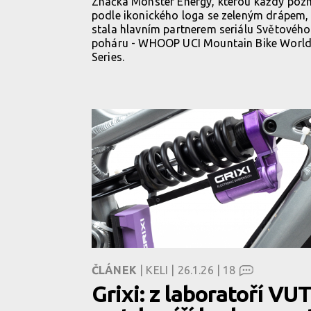
Značka Monster Energy, kterou každý poz
podle ikonického loga se zeleným drápem,
stala hlavním partnerem seriálu Světového
poháru - WHOOP UCI Mountain Bike Worl
Series.
ČLÁNEK
| KELI | 26.1.26 |
18
Grixi: z laboratoří VUT