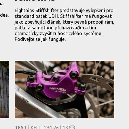
na
Eightpins Stiffshifter představuje vylepšení pro
idea.
standard patek UDH. Stiffshifter má fungovat
jako zpevňující článek, který pevně propojí rám,
patku a samotnou přehazovačku a tím
dramaticky zvýšit tuhost celého systému.
Podívejte se jak funguje.
TEST
| KELI | 19.1.26 |
13