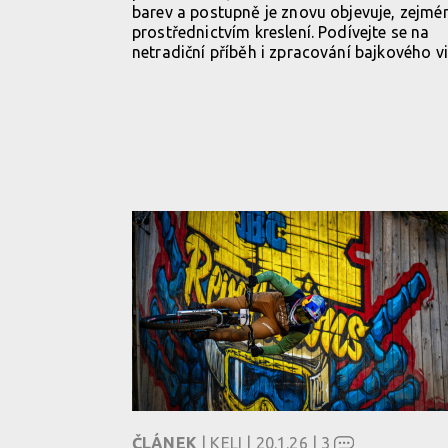
barev a postupně je znovu objevuje, zejmé
prostřednictvím kreslení. Podívejte se na
netradiční příběh i zpracování bajkového v
ČLÁNEK
| KELI | 20.1.26 |
3