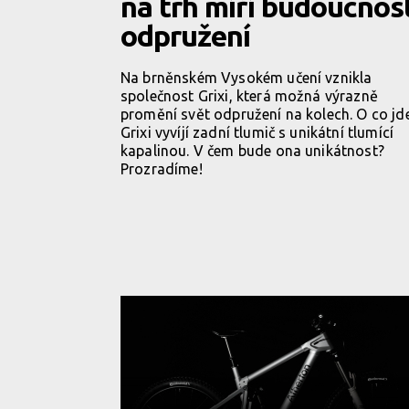
na trh míří budoucnos
odpružení
Na brněnském Vysokém učení vznikla
společnost Grixi, která možná výrazně
promění svět odpružení na kolech. O co jd
Grixi vyvíjí zadní tlumič s unikátní tlumící
kapalinou. V čem bude ona unikátnost?
Prozradíme!