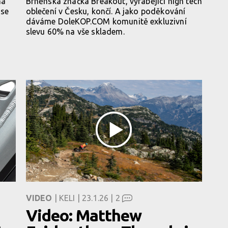
ná
Brněnská značka Breakout, vyrábějící high tech
 se
oblečení v Česku, končí. A jako poděkování
dáváme DoleKOP.COM komunitě exkluzivní
d
slevu 60% na vše skladem.
VIDEO
| KELI | 23.1.26 |
2
Video: Matthew