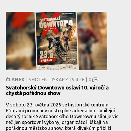
ČLÁNEK
| SHOTEK TISKARZ | 9.4.26 |
0
Svatohorský Downtown oslaví 10. výročí a
chystá pořádnou show
V sobotu 23. května 2026 se historické centrum
Příbrami promění v místo plné adrenalinu. Jubilejní
desátý ročník Svatohorského Downtownu slibuje víc
než jen sportovní výkony, organizátoři lákají na
pořádnou městskou show, která divákům přiblíží