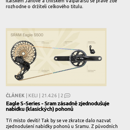
italském Janově a chilském Valparaísu se právě zde
rozhodne o držiteli celkového titulu.
ČLÁNEK
| KELI | 21.4.26 |
2
Eagle S-Series - Sram zásadně zjednodušuje
nabídku (klasických) pohonů
Tři místo devíti! Tak by se ve zkratce dalo nazvat
zjednodušení nabídky pohonů u Sramu. Z původních