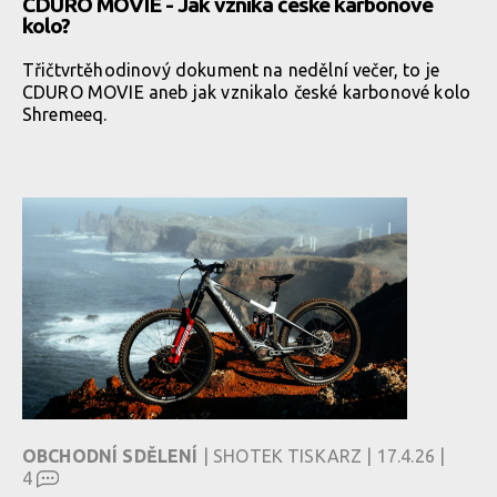
CDURO MOVIE - Jak vzniká české karbonové
kolo?
Třičtvrtěhodinový dokument na nedělní večer, to je
CDURO MOVIE aneb jak vznikalo české karbonové kolo
Shremeeq.
OBCHODNÍ SDĚLENÍ
| SHOTEK TISKARZ | 17.4.26 |
4