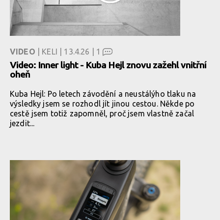
VIDEO
| KELI | 13.4.26 |
1
Video: Inner light - Kuba Hejl znovu zažehl vnitřní
oheň
Kuba Hejl: Po letech závodění a neustálýho tlaku na
výsledky jsem se rozhodl jít jinou cestou. Někde po
cestě jsem totiž zapomněl, proč jsem vlastně začal
jezdit...