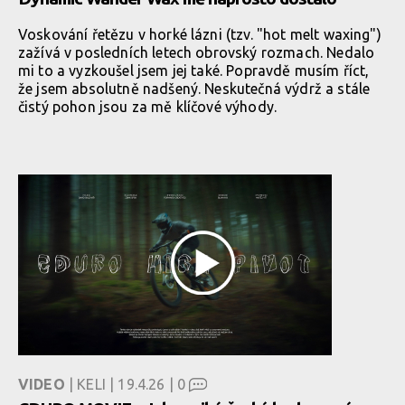
Voskování řetězu v horké lázni (tzv. "hot melt waxing")
zažívá v posledních letech obrovský rozmach. Nedalo
mi to a vyzkoušel jsem jej také. Popravdě musím říct,
že jsem absolutně nadšený. Neskutečná výdrž a stále
čistý pohon jsou za mě klíčové výhody.
VIDEO
| KELI | 19.4.26 |
0