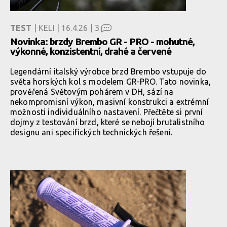
TEST
| KELI | 16.4.26 |
3
Novinka: brzdy Brembo GR - PRO - mohutné,
výkonné, konzistentní, drahé a červené
Legendární italský výrobce brzd Brembo vstupuje do
světa horských kol s modelem GR-PRO. Tato novinka,
prověřená Světovým pohárem v DH, sází na
nekompromisní výkon, masivní konstrukci a extrémní
možnosti individuálního nastavení. Přečtěte si první
dojmy z testování brzd, které se nebojí brutalistního
designu ani specifických technických řešení.