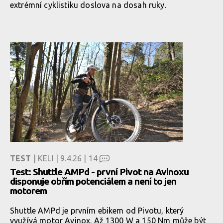
extrémní cyklistiku doslova na dosah ruky.
TEST
| KELI | 9.4.26 |
14
Test: Shuttle AMPd - první Pivot na Avinoxu
disponuje obřím potenciálem a není to jen
motorem
Shuttle AMPd je prvním ebikem od Pivotu, který
využívá motor Avinox. Až 1300 W a 150 Nm může být