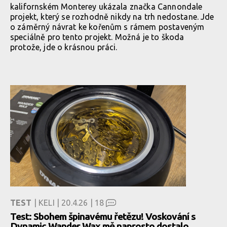
kalifornském Monterey ukázala značka Cannondale
projekt, který se rozhodně nikdy na trh nedostane. Jde
o záměrný návrat ke kořenům s rámem postaveným
speciálně pro tento projekt. Možná je to škoda
protože, jde o krásnou práci.
TEST
| KELI | 20.4.26 |
18
Test: Sbohem špinavému řetězu! Voskování s
Dynamic Wander Wax mě naprosto dostalo