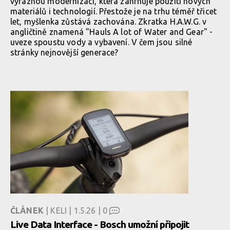
výraznou modernizací, která zahrnuje použití nových
materiálů i technologií. Přestože je na trhu téměř třicet
let, myšlenka zůstává zachována. Zkratka H.A.W.G. v
angličtině znamená "Hauls A lot of Water and Gear" -
uveze spoustu vody a vybavení. V čem jsou silné
stránky nejnovější generace?
ČLÁNEK
| KELI | 1.5.26 |
0
Live Data Interface - Bosch umožní připojit