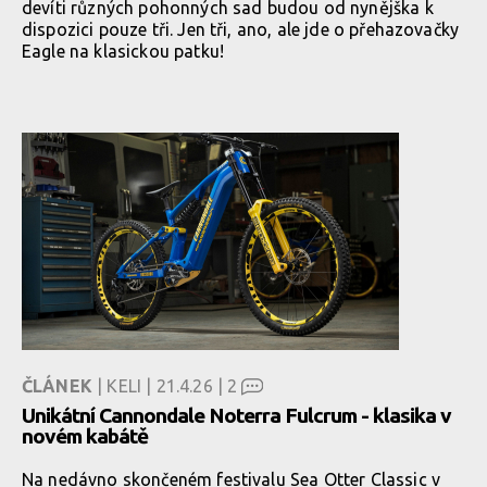
devíti různých pohonných sad budou od nynějška k
dispozici pouze tři. Jen tři, ano, ale jde o přehazovačky
Eagle na klasickou patku!
ČLÁNEK
| KELI | 21.4.26 |
2
Unikátní Cannondale Noterra Fulcrum - klasika v
novém kabátě
Na nedávno skončeném festivalu Sea Otter Classic v