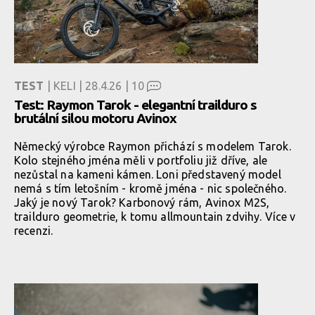
TEST
| KELI | 28.4.26 |
10
Test: Raymon Tarok - elegantní trailduro s
brutální silou motoru Avinox
Německý výrobce Raymon přichází s modelem Tarok.
Kolo stejného jména měli v portfoliu již dříve, ale
nezůstal na kameni kámen. Loni představený model
nemá s tím letošním - kromě jména - nic společného.
Jaký je nový Tarok? Karbonový rám, Avinox M2S,
trailduro geometrie, k tomu allmountain zdvihy. Více v
recenzi.