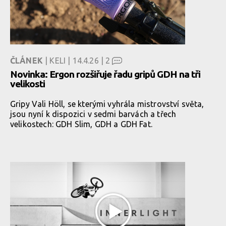
ČLÁNEK
| KELI | 14.4.26 |
2
Novinka: Ergon rozšiřuje řadu gripů GDH na tři
velikosti
Gripy Vali Höll, se kterými vyhrála mistrovství světa,
jsou nyní k dispozici v sedmi barvách a třech
velikostech: GDH Slim, GDH a GDH Fat.