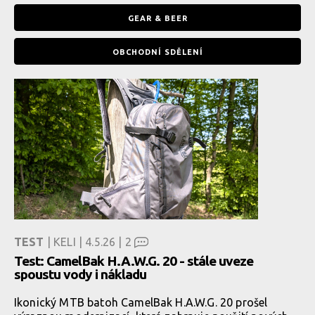
GEAR & BEER
OBCHODNÍ SDĚLENÍ
TEST
| KELI | 4.5.26 |
2
Test: CamelBak H.A.W.G. 20 - stále uveze
spoustu vody i nákladu
Ikonický MTB batoh CamelBak H.A.W.G. 20 prošel