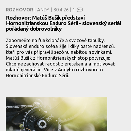
ROZHOVOR
| ANDY | 30.4.26 |
1
Rozhovor: Matúš Bušík představí
Hornonitrianskou Enduro Sérii - slovenský seriál
pořádaný dobrovolníky
Zapomeňte na funkcionáře a svazové tabulky.
Slovenská enduro scéna žije i díky partě nadšenců,
kteří pro vás připravili sezónu nabitou novinkami.
Matúš Bušík z Hornonitrianskych stop potvrzuje:
Chceme zachovat radost z pretekania a motivovať
mladú generáciu. Více v Andyho rozhovoru o
Hornonitrianské Enduro Sérii.