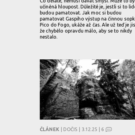
Co děláte, nemusí dávat smysl. Může to bý
učiněná hloupost. Důležité je, jestli si to lid
budou pamatovat. Jak moc si budou
pamatovat Gaspiho výstup na činnou sop
Pico do Fogo, ukáže až čas. Ale už teď je jis
že chybělo opravdu málo, aby se to nikdy
nestalo.
ČLÁNEK
| DOČIS | 3.12.25 |
6