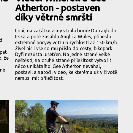
Atherton - postaven
díky větrné smršti
Loni, na začátku zimy vtrhla bouře Darragh do
Irska a poté zasáhla Anglii a Wales, přinesla
ad
extrémné poryvy větru o rychlosti až 150 km/h.
Živel ničil vše co mu přišlo do cesty, bikepark
rpat
Dyfi nezůstal ušetřen. Na jedné straně velké
, že
neštěstí, na druhé straně příležitost vytvořit
něco unikátního. Gee Atherton neváhal,
tné
postavil a natočil video, ke kterému už v životě
nemusí mít příležitost.