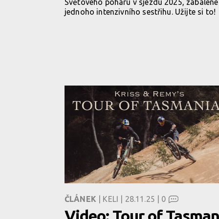
Světového poháru v sjezdu 2025, zabalené
jednoho intenzivního sestřihu. Užijte si to!
ČLÁNEK
| KELI | 28.11.25 |
0
Video: Tour of Tasman