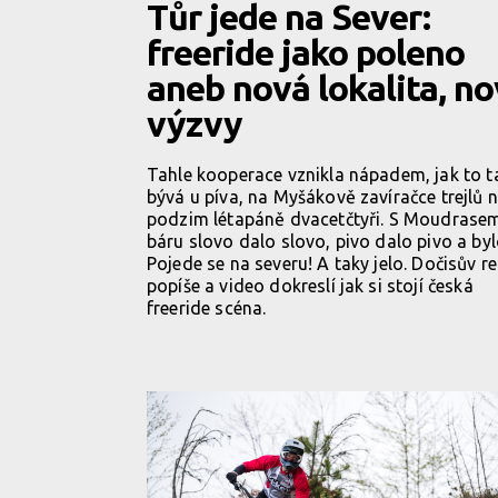
Tůr jede na Sever:
freeride jako poleno
aneb nová lokalita, n
výzvy
Tahle kooperace vznikla nápadem, jak to t
bývá u píva, na Myšákově zavíračce trejlů 
podzim létapáně dvacetčtyři. S Moudrase
báru slovo dalo slovo, pivo dalo pivo a byl
Pojede se na severu! A taky jelo. Dočisův r
popíše a video dokreslí jak si stojí česká
freeride scéna.