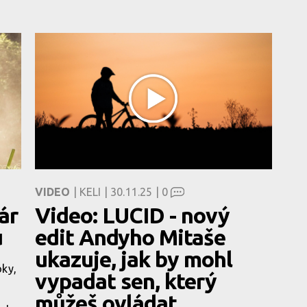
VIDEO
| KELI | 30.11.25 |
0
ár
Video: LUCID - nový
u
edit Andyho Mitaše
ukazuje, jak by mohl
oky,
vypadat sen, který
můžeš ovládat