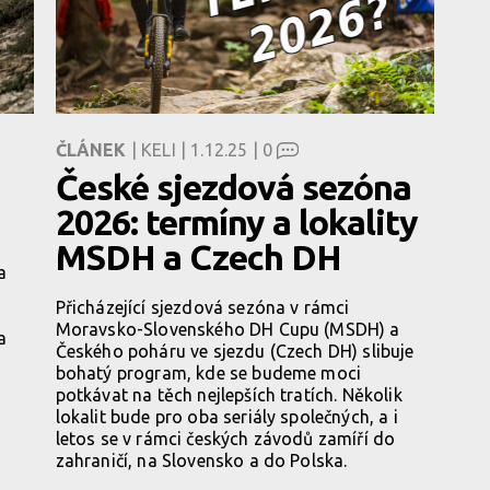
ČLÁNEK
| KELI | 1.12.25 |
0
České sjezdová sezóna
2026: termíny a lokality
MSDH a Czech DH
a
Přicházející sjezdová sezóna v rámci
Moravsko-Slovenského DH Cupu (MSDH) a
a
Českého poháru ve sjezdu (Czech DH) slibuje
bohatý program, kde se budeme moci
potkávat na těch nejlepších tratích. Několik
lokalit bude pro oba seriály společných, a i
letos se v rámci českých závodů zamíří do
zahraničí, na Slovensko a do Polska.