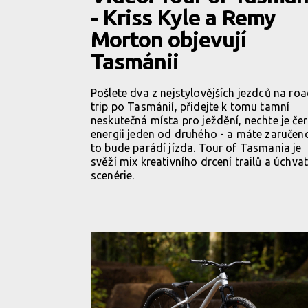
- Kriss Kyle a Remy
Morton objevují
Tasmánii
Pošlete dva z nejstylovějších jezdců na ro
trip po Tasmánií, přidejte k tomu tamní
neskutečná místa pro ježdění, nechte je če
energii jeden od druhého - a máte zaručeno
to bude parádí jízda. Tour of Tasmania je
svěží mix kreativního drcení trailů a úchva
scenérie.