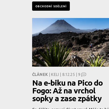
OBCHODNÍ SDĚLENÍ
ČLÁNEK
| KELI | 8.12.25 |
9
Na e-biku na Pico do
Fogo: Až na vrchol
sopky a zase zpátky