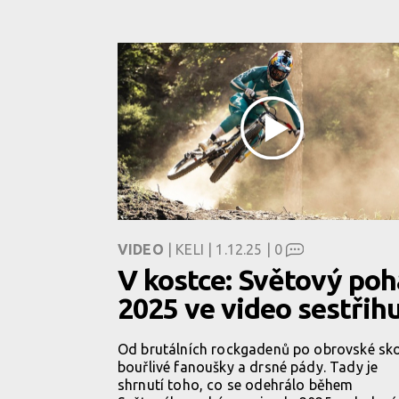
VIDEO
| KELI | 1.12.25 |
0
V kostce: Světový poh
2025 ve video sestřih
Od brutálních rockgadenů po obrovské sk
bouřlivé fanoušky a drsné pády. Tady je
shrnutí toho, co se odehrálo během