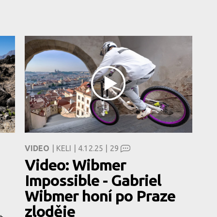
VIDEO
| KELI | 4.12.25 |
29
Video: Wibmer
Impossible - Gabriel
Wibmer honí po Praze
zloděje