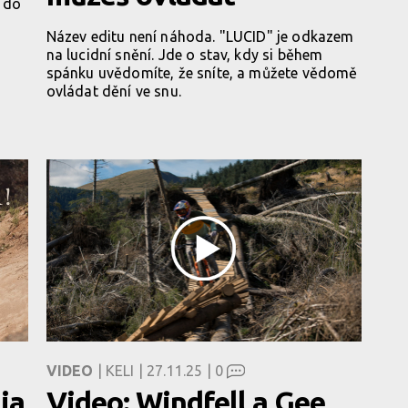
 do
Název editu není náhoda. "LUCID" je odkazem
na lucidní snění. Jde o stav, kdy si během
spánku uvědomíte, že sníte, a můžete vědomě
ovládat dění ve snu.
VIDEO
| KELI | 27.11.25 |
0
ia
Video: Windfell a Gee