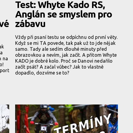
Test: Whyte Kado RS,
Anglán se smyslem pro
ové
zábavu
Vždy při psaní testu se odpíchnu od první věty.
Když se mi TA povede, tak pak už to jde nějak
ak
samo. Tady ale sedím dlouhé minuty před
na
obrazovkou a nevím, jak začít. A přitom Whyte
m na
KADO je dobré kolo. Proč se Danovi nedařilo
o!
začít psát? A začal vůbec? Jak to vlastně
eport
dopadlo, dozvíme se to?