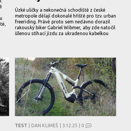
t
é
Úzké uličky a nekonečná schodiště z české
metropole dělají dokonalé hřiště pro tzv. urban
ku
freeriding. Právě proto sem nedávno dorazil
té,
rakouský biker Gabriel Wibmer, aby zde natočil
šílenou stíhací jízdu za ukradenou kabelkou
TEST
| DAN KLIMEŠ | 3.12.25 |
0