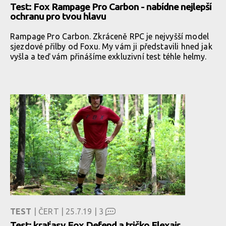
Test: Fox Rampage Pro Carbon - nabídne nejlepší
ochranu pro tvou hlavu
Rampage Pro Carbon. Zkráceně RPC je nejvyšší model
sjezdové přilby od Foxu. My vám ji představili hned jak
vyšla a teď vám přinášíme exkluzivní test téhle helmy.
TEST
| ČERT | 25.7.19 |
3
Test: kraťasy Fox Defend a tričko Flexair