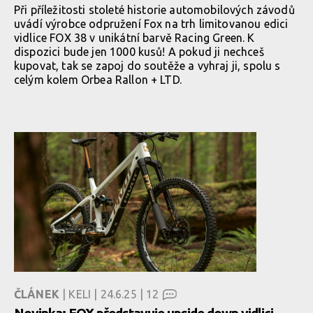
Při příležitosti stoleté historie automobilových závodů
uvádí výrobce odpružení Fox na trh limitovanou edici
vidlice FOX 38 v unikátní barvě Racing Green. K
dispozici bude jen 1000 kusů! A pokud ji nechceš
kupovat, tak se zapoj do soutěže a vyhraj ji, spolu s
celým kolem Orbea Rallon + LTD.
ČLÁNEK
| KELI | 24.6.25 |
12