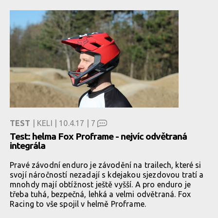
TEST
| KELI | 10.4.17 |
7
Test: helma Fox Proframe - nejvíc odvětraná
integrála
Pravé závodní enduro je závodění na trailech, které si
svojí náročností nezadají s kdejakou sjezdovou tratí a
mnohdy mají obtížnost ještě vyšší. A pro enduro je
třeba tuhá, bezpečná, lehká a velmi odvětraná. Fox
Racing to vše spojil v helmě Proframe.