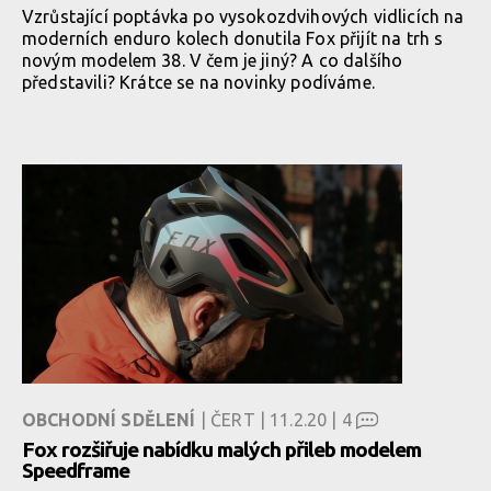
Vzrůstající poptávka po vysokozdvihových vidlicích na
moderních enduro kolech donutila Fox přijít na trh s
novým modelem 38. V čem je jiný? A co dalšího
představili? Krátce se na novinky podíváme.
OBCHODNÍ SDĚLENÍ
| ČERT | 11.2.20 |
4
Fox rozšiřuje nabídku malých přileb modelem
Speedframe