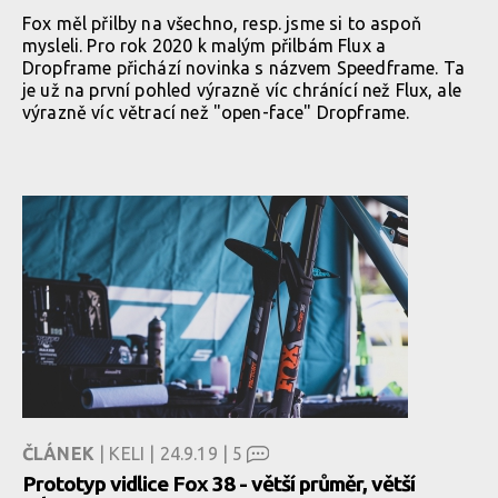
Fox měl přilby na všechno, resp. jsme si to aspoň
mysleli. Pro rok 2020 k malým přilbám Flux a
Dropframe přichází novinka s názvem Speedframe. Ta
je už na první pohled výrazně víc chránící než Flux, ale
výrazně víc větrací než "open-face" Dropframe.
ČLÁNEK
| KELI | 24.9.19 |
5
Prototyp vidlice Fox 38 - větší průměr, větší