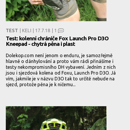
TEST
| KELI | 17.7.18 |
1
Test: kolenní chrániče Fox Launch Pro D3O
Kneepad - chytrá pěna i plast
Dolekop.com není jenom o enduru, je samozřejmě
hlavně o dánhylování a proto vám rádi přinášíme i
testy nekompromisního DH vybavení. Jedním z nich
jsou i sjezdová kolena od Foxu, Launch Pro D3O. Já
vím, jakmile je v názvu D3O tak to určitě nebude na
sjezd, protože pěna je k ničemu...