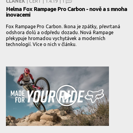
ČLÁNEK
| ČERT | 1.4.19 |
1
Helma Fox Rampage Pro Carbon - nově a s mnoha
inovacemi
Fox Rampage Pro Carbon. Ikona je zpátky, převrtaná
odshora dolů a odpředu dozadu. Nová Rampage
překypuje hromadou vychytávek a moderních
technologií. Více o nich v článku.