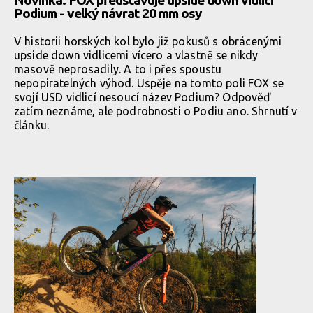
Novinka: FOX představuje upside down vidlici
Podium - velký návrat 20 mm osy
V historii horských kol bylo již pokusů s obrácenými
upside down vidlicemi vícero a vlastně se nikdy
masově neprosadily. A to i přes spoustu
nepopiratelných výhod. Uspěje na tomto poli FOX se
svojí USD vidlicí nesoucí název Podium? Odpověď
zatím neznáme, ale podrobnosti o Podiu ano. Shrnutí v
článku.