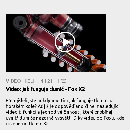
VIDEO
| KELI | 14.1.21 |
1
Video: jak funguje tlumič - Fox X2
Přemýšleli jste někdy nad tím jak funguje tlumič na
horském kole? Ať již je odpověď ano či ne, následující
video ti funkci a jednotlivé činnosti, které probíhají
uvnitř tlumiče názorně vysvětlí. Díky videu od Foxu, kde
rozeberou tlumič X2.