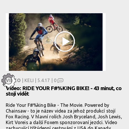
VIDEO
| KELI | 5.4.17 |
0
Video: RIDE YOUR F#%KING BIKE! - 43 minut, co
stojí vidět
Ride Your F#%king Bike - The Movie. Powered by
Chainsaw - to je název videa za jehož produkcí stojí
Fox Racing. V hlavní rolích Josh Bryceland, Josh Lewis,
Kirt Voreis a další Foxem sponzorovaní jezdci. Video
zachycující třítýdenní cestování z USA do Kanady