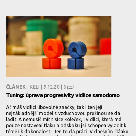
ČLÁNEK
| KELI | 9.12.20 |
6
Tuning: úprava progresivity vidlice samodomo
Ať máš vidlici libovolné značky, tak i ten její
nejzákladnější model s vzduchovou pružinou se dá
ladit. A nemusíš mít tisíce koleček, i vidlici, která má
pouze nastavení tlaku a odskoku jsi schopen vyladit k
téměř k dokonalosti. Jen to dá práci. V dnešním článku