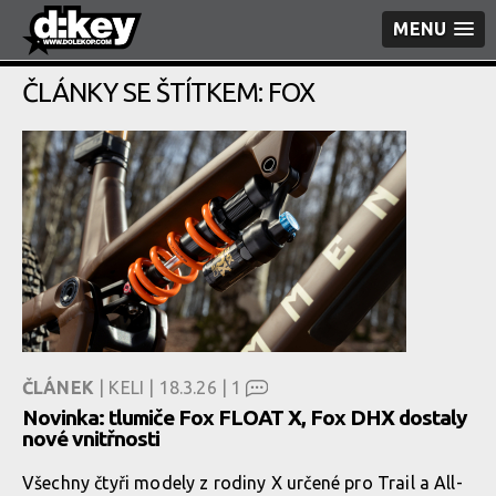
MENU
ČLÁNKY SE ŠTÍTKEM: FOX
ČLÁNEK
| KELI | 18.3.26 |
1
Novinka: tlumiče Fox FLOAT X, Fox DHX dostaly
nové vnitřnosti
Všechny čtyři modely z rodiny X určené pro Trail a All-