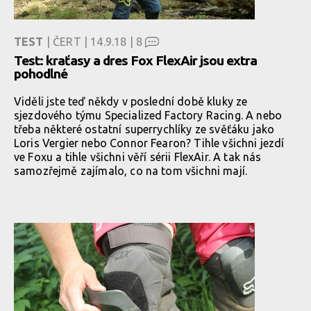
TEST
| ČERT | 14.9.18 |
8
Test: kraťasy a dres Fox FlexAir jsou extra
pohodlné
Viděli jste teď někdy v poslední době kluky ze
sjezdového týmu Specialized Factory Racing. A nebo
třeba některé ostatní superrychlíky ze svěťáku jako
Loris Vergier nebo Connor Fearon? Tihle všichni jezdí
ve Foxu a tihle všichni věří sérii FlexAir. A tak nás
samozřejmě zajímalo, co na tom všichni mají.