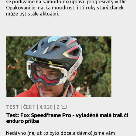
se podíváme na samodomo úpravu progresivity vidlic.
Opakování je matka moudrosti i tři roky starý článek
může být stále aktuální.
TEST
| ČERT | 4.8.20 |
2
Test: Fox Speedframe Pro - vyladěná malá trail či
enduro přilba
Nedávno (ne, už to bylo docela dávno) jsme vám