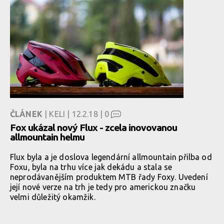
ČLÁNEK
| KELI | 12.2.18 |
0
Fox ukázal nový Flux - zcela inovovanou
allmountain helmu
Flux byla a je doslova legendární allmountain přilba od
Foxu, byla na trhu více jak dekádu a stala se
neprodávanějším produktem MTB řady Foxy. Uvedení
její nové verze na trh je tedy pro americkou značku
velmi důležitý okamžik.