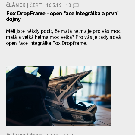
ČLÁNEK
| ČERT | 16.5.19 |
13
Fox DropFrame - open face integrálka a první
dojmy
Měli jste někdy pocit, že malá helma je pro vás moc
malá a velká helma moc velká? Pro vás je tady nová
open face integrálka Fox Dropframe.