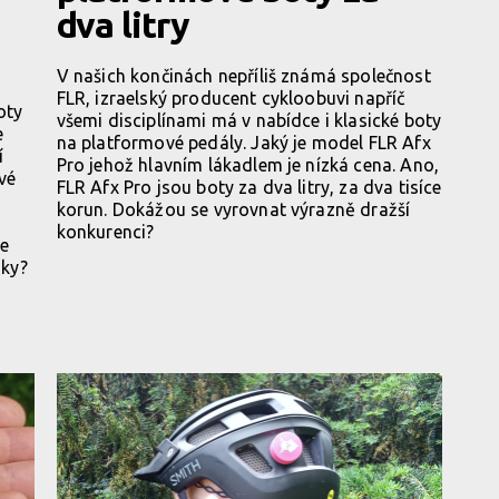
dva litry
V našich končinách nepříliš známá společnost
FLR, izraelský producent cykloobuvi napříč
oty
všemi disciplínami má v nabídce i klasické boty
e
na platformové pedály. Jaký je model FLR Afx
í
Pro jehož hlavním lákadlem je nízká cena. Ano,
vé
FLR Afx Pro jsou boty za dva litry, za dva tisíce
korun. Dokážou se vyrovnat výrazně dražší
u
konkurenci?
de
nky?