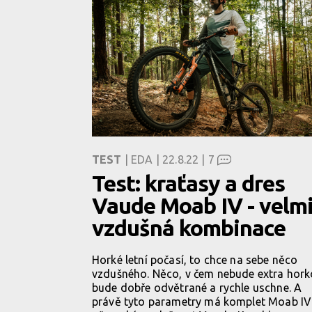
TEST
| EDA | 22.8.22 |
7
Test: kraťasy a dres
Vaude Moab IV - velm
vzdušná kombinace
Horké letní počasí, to chce na sebe něco
vzdušného. Něco, v čem nebude extra hork
bude dobře odvětrané a rychle uschne. A
právě tyto parametry má komplet Moab IV