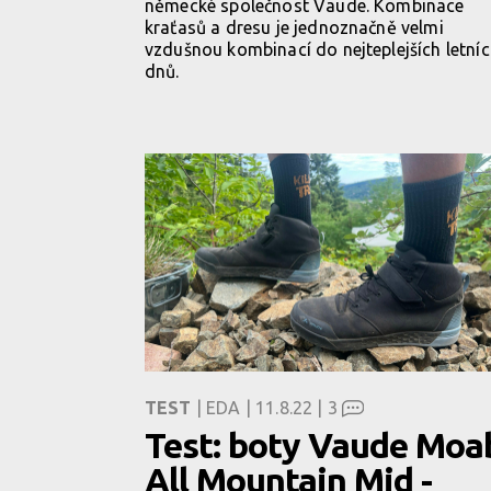
německé společnost Vaude. Kombinace
kraťasů a dresu je jednoznačně velmi
vzdušnou kombinací do nejteplejších letní
dnů.
TEST
| EDA | 11.8.22 |
3
Test: boty Vaude Moa
All Mountain Mid -