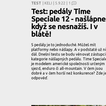
TEST
| KELI | 5.9.22 |
1
Test: pedály Time
Speciale 12 - našlápne
když se nesnažíš. I v
blátě!
S pedály je to jednoduché. Můžeš mít
platformy nebo nášlapy. A v podstatě už n
dál. Dnešní testu se budu věnovat zástupci
kategorie nášlapných pedálu. Time Special
je modelem americké společnosti určeným
sjezd, enduro či all-mountain. V čem jsou
dobré a v čem horší než konkurence? Zde j
odpověď.