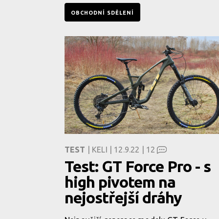
OBCHODNÍ SDĚLENÍ
TEST
| KELI | 12.9.22 |
12
Test: GT Force Pro - s
high pivotem na
nejostřejší dráhy