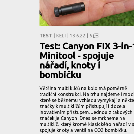
TEST
| KELI | 13.6.22 |
6
Test: Canyon FIX 3-in-
Minitool - spojuje
nářadí, knoty i
bombičku
Většina multi klíčů na kolo má poměrně
tradiční konstrukci. Na trhu najdeme i mod
které se běžnému vzhledu vymykají a někte
značky k multiklíčům přistupují i docela
inovativním přístupem. Jednou z takových
značek je Canyon. Dnes se mrkneme na
multiklíč, který kromě klasického nářadí v
spojuje knoty a ventil na CO2 bombičku.