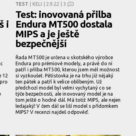
TEST
| KELI | 2.9.22 |
3
Test: inovovaná přilba
š i
Endura MT500 dostala
MIPS a je ještě
bezpečnější
Řada MT500 je určena u skotského výrobce
ic
Endura pro prémiové modely, a právě do ní
patří i přilba MT500, kterou jsem měl možnost
e 12
si vyzkoušet. Pětistovka je na trhu již nějaký
 pro
ten pátek a patří k velice oblíbeným. Už
předchozí model byl velmi vychytaný co se
e
týče bezpečnosti, ale inovovaný model je na
tom ještě o hodně dál. Má totiž MIPS, ale nejen
ledajaký! V čem dál se liší model s přídomkem
MIPS? V recenzi najdeš odpověď.