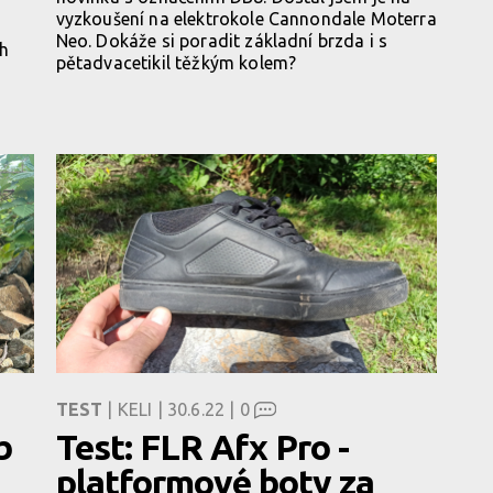
vyzkoušení na elektrokole Cannondale Moterra
Neo. Dokáže si poradit základní brzda i s
ch
pětadvacetikil těžkým kolem?
TEST
| KELI | 30.6.22 |
0
b
Test: FLR Afx Pro -
platformové boty za