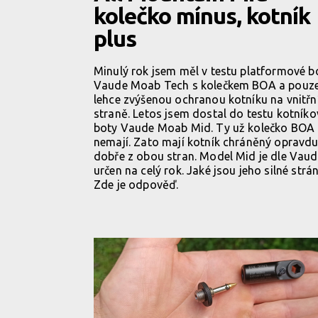
kolečko mínus, kotník
plus
Minulý rok jsem měl v testu platformové b
Vaude Moab Tech s kolečkem BOA a pouz
lehce zvýšenou ochranou kotníku na vnitřn
straně. Letos jsem dostal do testu kotníko
boty Vaude Moab Mid. Ty už kolečko BOA
nemají. Zato mají kotník chráněný opravd
dobře z obou stran. Model Mid je dle Vau
určen na celý rok. Jaké jsou jeho silné strá
Zde je odpověď.