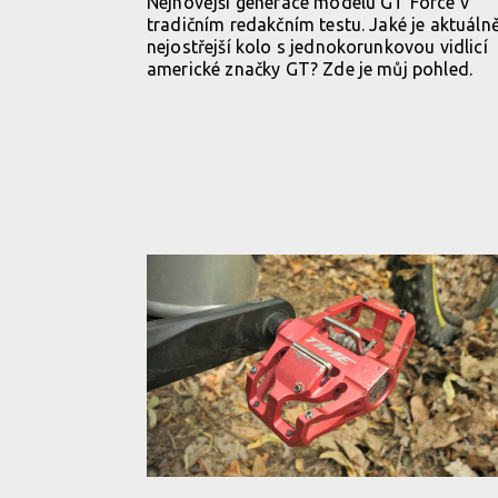
Nejnovější generace modelu GT Force v
tradičním redakčním testu. Jaké je aktuáln
nejostřejší kolo s jednokorunkovou vidlicí
americké značky GT? Zde je můj pohled.