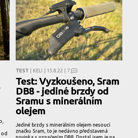
TEST
| KELI | 15.8.22 |
7
Test: Vyzkoušeno, Sram
i
DB8 - jediné brzdy od
Sramu s minerálním
olejem
o,
Jediné brzdy s minerálním olejem nesoucí
značku Sram, to je nedávno představená
 od
novinka s označením DB8. Dostal jsem je na