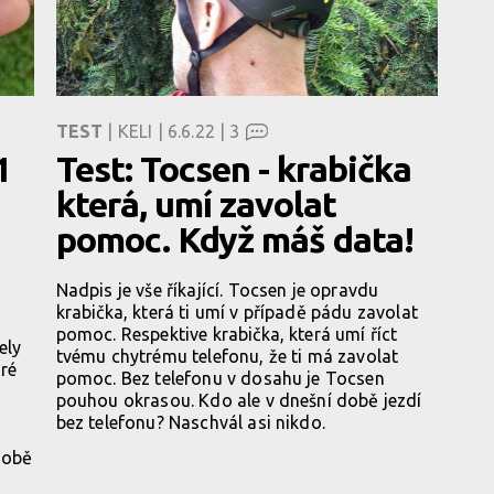
TEST
| KELI | 6.6.22 |
3
1
Test: Tocsen - krabička
která, umí zavolat
pomoc. Když máš data!
Nadpis je vše říkající. Tocsen je opravdu
krabička, která ti umí v případě pádu zavolat
pomoc. Respektive krabička, která umí říct
ely
tvému chytrému telefonu, že ti má zavolat
ré
pomoc. Bez telefonu v dosahu je Tocsen
pouhou okrasou. Kdo ale v dnešní době jezdí
bez telefonu? Naschvál asi nikdo.
 sobě