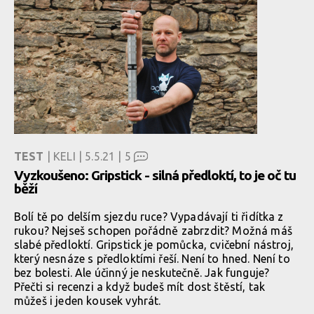
TEST
| KELI | 5.5.21 |
5
Vyzkoušeno: Gripstick - silná předloktí, to je oč tu
běží
Bolí tě po delším sjezdu ruce? Vypadávají ti řidítka z
rukou? Nejseš schopen pořádně zabrzdit? Možná máš
slabé předloktí. Gripstick je pomůcka, cvičební nástroj,
který nesnáze s předloktími řeší. Není to hned. Není to
bez bolesti. Ale účinný je neskutečně. Jak funguje?
Přečti si recenzi a když budeš mít dost štěstí, tak
můžeš i jeden kousek vyhrát.