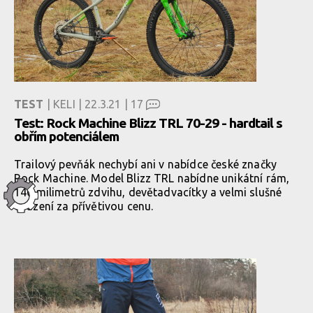
TEST
| KELI | 22.3.21 |
17
Test: Rock Machine Blizz TRL 70-29 - hardtail s
obřím potenciálem
Trailový pevňák nechybí ani v nabídce české značky
Rock Machine. Model Blizz TRL nabídne unikátní rám,
140 milimetrů zdvihu, devětadvacítky a velmi slušné
osazení za přívětivou cenu.