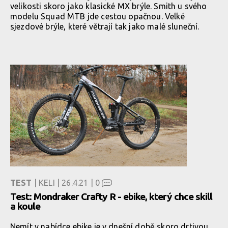
velikosti skoro jako klasické MX brýle. Smith u svého
modelu Squad MTB jde cestou opačnou. Velké
sjezdové brýle, které větrají tak jako malé sluneční.
TEST
| KELI | 26.4.21 |
0
Test: Mondraker Crafty R - ebike, který chce skill
a koule
Nemít v nabídce ebike je v dnešní době skoro drtivou