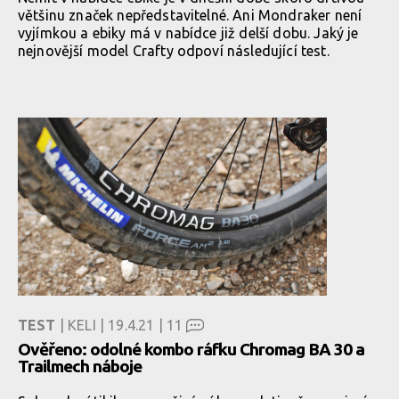
většinu značek nepředstavitelné. Ani Mondraker není
vyjímkou a ebiky má v nabídce již delší dobu. Jaký je
nejnovější model Crafty odpoví následující test.
TEST
| KELI | 19.4.21 |
11
Ověřeno: odolné kombo ráfku Chromag BA 30 a
Trailmech náboje