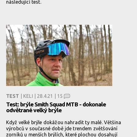
následující test.
TEST
| KELI | 28.4.21 |
15
Test: brýle Smith Squad MTB - dokonale
odvětrané velký brýle
Když velké brýle dokážou nahradit ty malé. Většina
výrobců v současné době jde trendem zvětšování
zorníků u menších brýlích, které plochou dosahují