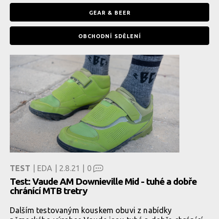
GEAR & BEER
OBCHODNÍ SDĚLENÍ
TEST
| EDA | 2.8.21 |
0
Test: Vaude AM Downieville Mid - tuhé a dobře
chránící MTB tretry
Dalším testovaným kouskem obuvi z nabídky