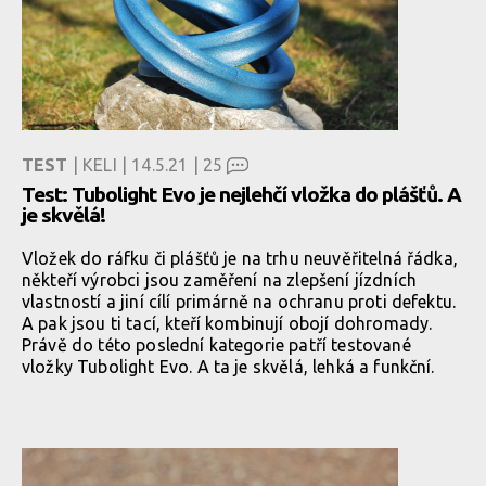
TEST
| KELI | 14.5.21 |
25
Test: Tubolight Evo je nejlehčí vložka do plášťů. A
je skvělá!
Vložek do ráfku či plášťů je na trhu neuvěřitelná řádka,
někteří výrobci jsou zaměření na zlepšení jízdních
vlastností a jiní cílí primárně na ochranu proti defektu.
A pak jsou ti tací, kteří kombinují obojí dohromady.
Právě do této poslední kategorie patří testované
vložky Tubolight Evo. A ta je skvělá, lehká a funkční.