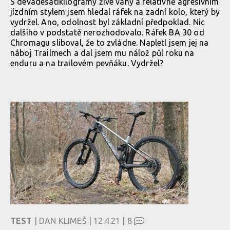
S devadesátikilogramy živé váhy a relativně agresivním
jízdním stylem jsem hledal ráfek na zadní kolo, který by
vydržel. Ano, odolnost byl základní předpoklad. Nic
dalšího v podstatě nerozhodovalo. Ráfek BA 30 od
Chromagu sliboval, že to zvládne. Napletl jsem jej na
náboj Trailmech a dal jsem mu nálož půl roku na
enduru a na trailovém pevňáku. Vydržel?
TEST
| DAN KLIMEŠ | 12.4.21 |
8