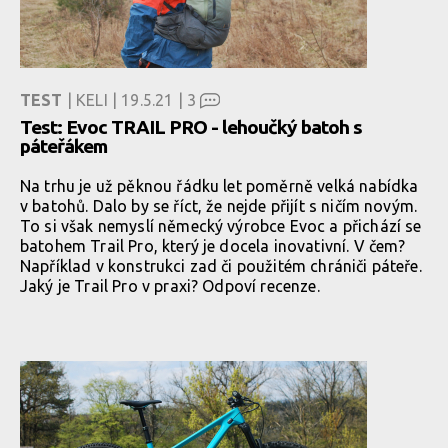
TEST
| KELI | 19.5.21 |
3
Test: Evoc TRAIL PRO - lehoučký batoh s
páteřákem
Na trhu je už pěknou řádku let poměrně velká nabídka
v batohů. Dalo by se říct, že nejde přijít s ničím novým.
To si však nemyslí německý výrobce Evoc a přichází se
batohem Trail Pro, který je docela inovativní. V čem?
Například v konstrukci zad či použitém chrániči páteře.
Jaký je Trail Pro v praxi? Odpoví recenze.