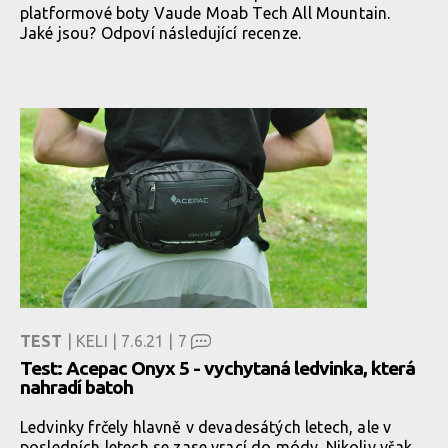
platformové boty Vaude Moab Tech All Mountain.
Jaké jsou? Odpoví následující recenze.
TEST
| KELI | 7.6.21 |
7
Test: Acepac Onyx 5 - vychytaná ledvinka, která
nahradí batoh
Ledvinky frčely hlavně v devadesátých letech, ale v
posledních letech se zase vrací do módy. Nikoliv však