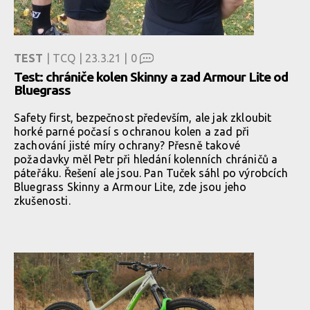
TEST
| TCQ | 23.3.21 |
0
Test: chrániče kolen Skinny a zad Armour Lite od
Bluegrass
Safety first, bezpečnost především, ale jak zkloubit
horké parné počasí s ochranou kolen a zad při
zachování jisté míry ochrany? Přesně takové
požadavky měl Petr při hledání kolenních chráničů a
páteřáku. Řešení ale jsou. Pan Tuček sáhl po výrobcích
Bluegrass Skinny a Armour Lite, zde jsou jeho
zkušenosti.