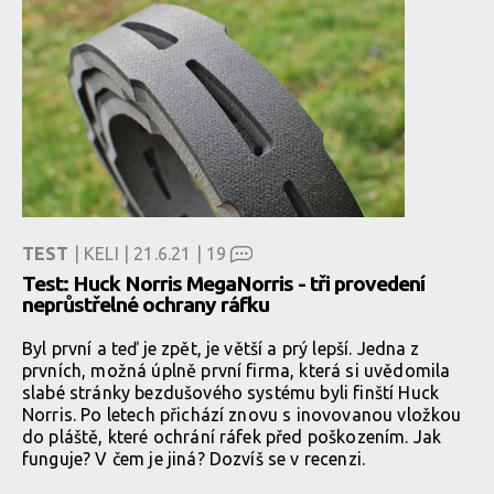
TEST
| KELI | 21.6.21 |
19
Test: Huck Norris MegaNorris - tři provedení
neprůstřelné ochrany ráfku
Byl první a teď je zpět, je větší a prý lepší. Jedna z
prvních, možná úplně první firma, která si uvědomila
slabé stránky bezdušového systému byli finští Huck
Norris. Po letech přichází znovu s inovovanou vložkou
do pláště, které ochrání ráfek před poškozením. Jak
funguje? V čem je jiná? Dozvíš se v recenzi.