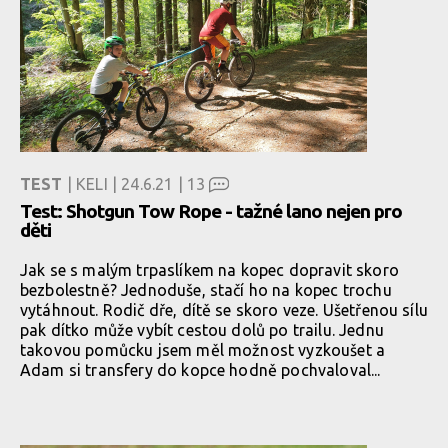
TEST
| KELI | 24.6.21 |
13
Test: Shotgun Tow Rope - tažné lano nejen pro
děti
Jak se s malým trpaslíkem na kopec dopravit skoro
bezbolestně? Jednoduše, stačí ho na kopec trochu
vytáhnout. Rodič dře, dítě se skoro veze. Ušetřenou sílu
pak dítko může vybít cestou dolů po trailu. Jednu
takovou pomůcku jsem měl možnost vyzkoušet a
Adam si transfery do kopce hodně pochvaloval...