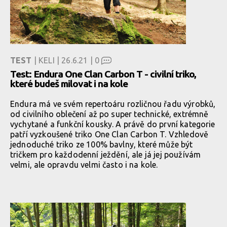
TEST
| KELI | 26.6.21 |
0
Test: Endura One Clan Carbon T - civilní triko,
které budeš milovat i na kole
Endura má ve svém repertoáru rozličnou řadu výrobků,
od civilního oblečení až po super technické, extrémně
vychytané a funkční kousky. A právě do první kategorie
patří vyzkoušené triko One Clan Carbon T. Vzhledově
jednoduché triko ze 100% bavlny, které může být
tričkem pro každodenní ježdění, ale já jej používám
velmi, ale opravdu velmi často i na kole.