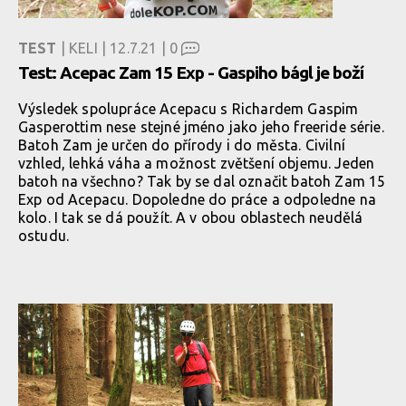
TEST
| KELI | 12.7.21 |
0
Test: Acepac Zam 15 Exp - Gaspiho bágl je boží
Výsledek spolupráce Acepacu s Richardem Gaspim
Gasperottim nese stejné jméno jako jeho freeride série.
Batoh Zam je určen do přírody i do města. Civilní
vzhled, lehká váha a možnost zvětšení objemu. Jeden
batoh na všechno? Tak by se dal označit batoh Zam 15
Exp od Acepacu. Dopoledne do práce a odpoledne na
kolo. I tak se dá použít. A v obou oblastech neudělá
ostudu.