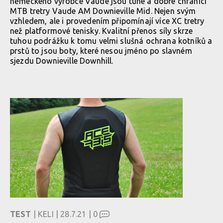
německého výrobce Vaude jsou tuhé a dobře chránící
MTB tretry Vaude AM Downieville Mid. Nejen svým
vzhledem, ale i provedením připomínají více XC tretry
než platformové tenisky. Kvalitní přenos síly skrze
tuhou podrážku k tomu velmi slušná ochrana kotníků a
prstů to jsou boty, které nesou jméno po slavném
sjezdu Downieville Downhill.
TEST
| KELI | 28.7.21 |
0