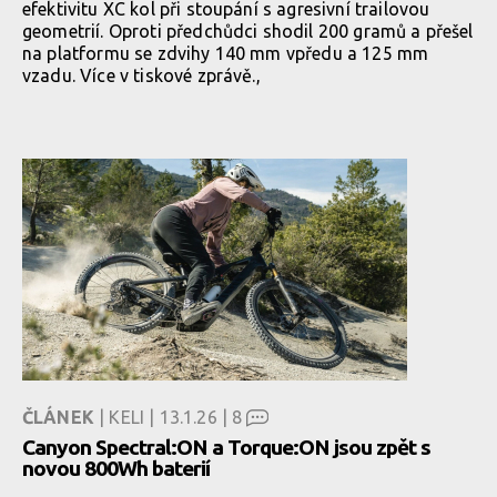
efektivitu XC kol při stoupání s agresivní trailovou
geometrií. Oproti předchůdci shodil 200 gramů a přešel
na platformu se zdvihy 140 mm vpředu a 125 mm
vzadu. Více v tiskové zprávě.,
ČLÁNEK
| KELI | 13.1.26 |
8
Canyon Spectral:ON a Torque:ON jsou zpět s
novou 800Wh baterií