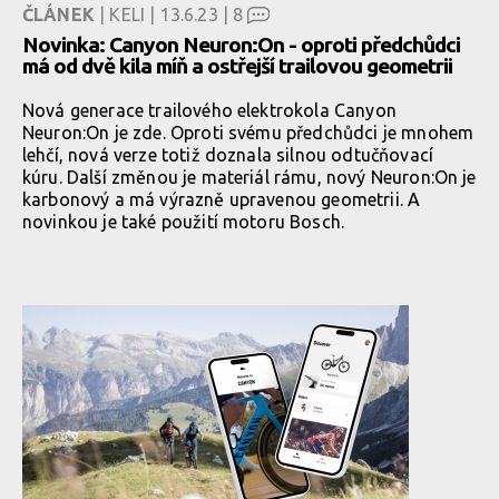
ČLÁNEK
| KELI | 13.6.23 |
8
Novinka: Canyon Neuron:On - oproti předchůdci
má od dvě kila míň a ostřejší trailovou geometrii
Nová generace trailového elektrokola Canyon
Neuron:On je zde. Oproti svému předchůdci je mnohem
lehčí, nová verze totiž doznala silnou odtučňovací
kúru. Další změnou je materiál rámu, nový Neuron:On je
karbonový a má výrazně upravenou geometrii. A
novinkou je také použití motoru Bosch.