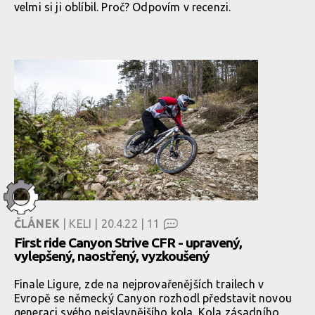
velmi si ji oblíbil. Proč? Odpovím v recenzi.
ČLÁNEK
| KELI | 20.4.22 |
11
First ride Canyon Strive CFR - upravený,
vylepšený, naostřený, vyzkoušený
Finale Ligure, zde na nejprovařenějších trailech v
Evropě se německý Canyon rozhodl představit novou
generaci svého nejslavnějšího kola. Kola zásadního