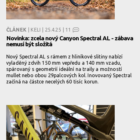
ČLÁNEK
| KELI | 25.4.25 |
11
Novinka: zcela nový Canyon Spectral AL - zábava
nemusí být složitá
Nový Spectral AL s rámem z hliníkové slitiny nabízí
vyladěný zdvih 150 mm vepředu a 140 mm vzadu,
spárovaný s geometrií ideální na traily a možností
mullet nebo obou 29palcových kol. Inovovaný Spectral
začíná na částce necelých 60 tisíc korun.