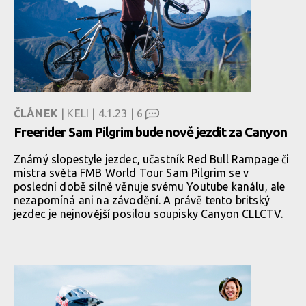
ČLÁNEK
| KELI | 4.1.23 |
6
Freerider Sam Pilgrim bude nově jezdit za Canyon
Známý slopestyle jezdec, učastník Red Bull Rampage či
mistra světa FMB World Tour Sam Pilgrim se v
poslední době silně věnuje svému Youtube kanálu, ale
nezapomíná ani na závodění. A právě tento britský
jezdec je nejnovější posilou soupisky Canyon CLLCTV.