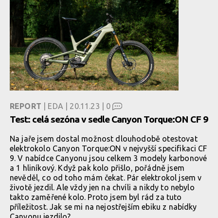
REPORT
| EDA | 20.11.23 |
0
Test: celá sezóna v sedle Canyon Torque:ON CF 9
Na jaře jsem dostal možnost dlouhodobě otestovat
elektrokolo Canyon Torque:ON v nejvyšší specifikaci CF
9. V nabídce Canyonu jsou celkem 3 modely karbonové
a 1 hliníkový. Když pak kolo přišlo, pořádně jsem
nevěděl, co od toho mám čekat. Pár elektrokol jsem v
životě jezdil. Ale vždy jen na chvíli a nikdy to nebylo
takto zaměřené kolo. Proto jsem byl rád za tuto
příležitost. Jak se mi na nejostřejším ebiku z nabídky
Canyonu jezdilo?