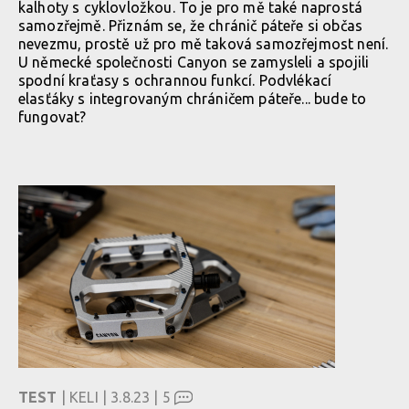
kalhoty s cyklovložkou. To je pro mě také naprostá
samozřejmě. Přiznám se, že chránič páteře si občas
nevezmu, prostě už pro mě taková samozřejmost není.
U německé společnosti Canyon se zamysleli a spojili
spodní kraťasy s ochrannou funkcí. Podvlékací
elasťáky s integrovaným chráničem páteře... bude to
fungovat?
TEST
| KELI | 3.8.23 |
5