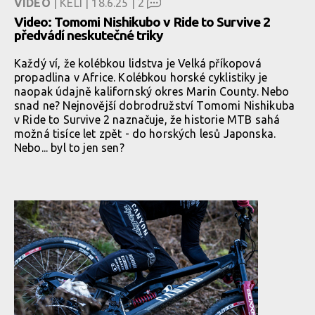
VIDEO
| KELI | 18.6.25 |
2
Video: Tomomi Nishikubo v Ride to Survive 2
předvádí neskutečné triky
Každý ví, že kolébkou lidstva je Velká příkopová
propadlina v Africe. Kolébkou horské cyklistiky je
naopak údajně kalifornský okres Marin County. Nebo
snad ne? Nejnovější dobrodružství Tomomi Nishikuba
v Ride to Survive 2 naznačuje, že historie MTB sahá
možná tisíce let zpět - do horských lesů Japonska.
Nebo... byl to jen sen?