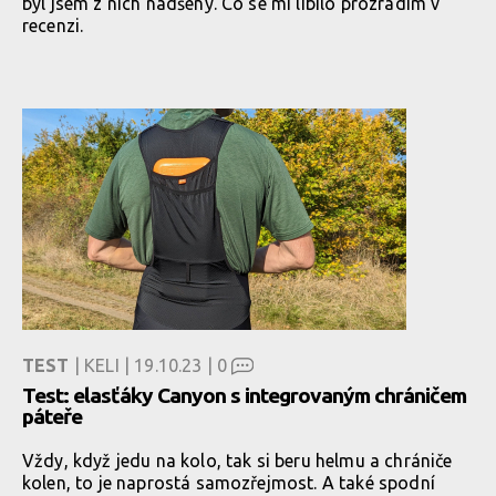
byl jsem z nich nadšený. Co se mi líbilo prozradím v
recenzi.
TEST
| KELI | 19.10.23 |
0
Test: elasťáky Canyon s integrovaným chráničem
páteře
Vždy, když jedu na kolo, tak si beru helmu a chrániče
kolen, to je naprostá samozřejmost. A také spodní