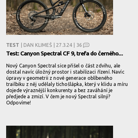
TEST
| DAN KLIMEŠ | 27.3.24 |
36
Test: Canyon Spectral CF 9, trefa do černého...
Nový Canyon Spectral sice přišel o část zdvihu, ale
dostal navíc úložný prostor i stabilizaci řízení. Navíc
úpravy v geometrii z nové generace oblíbeného
trailbiku z něj udělaly tichošlápka, který v klidu a míru
dojede výraznější konkurenty a bez zaváhání je
předjede a zmizí. V čem je nový Spectral silný?
Odpovíme!