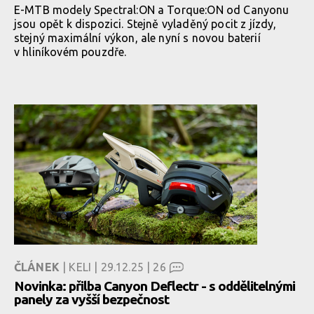
E-MTB modely Spectral:ON a Torque:ON od Canyonu
jsou opět k dispozici. Stejně vyladěný pocit z jízdy,
stejný maximální výkon, ale nyní s novou baterií
v hliníkovém pouzdře.
ČLÁNEK
| KELI | 29.12.25 |
26
Novinka: přilba Canyon Deflectr - s oddělitelnými
panely za vyšší bezpečnost