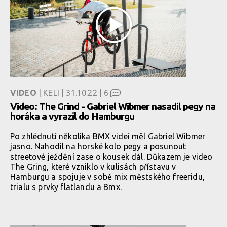
VIDEO
| KELI | 31.10.22 |
6
Video: The Grind - Gabriel Wibmer nasadil pegy na
horáka a vyrazil do Hamburgu
Po zhlédnutí několika BMX videí měl Gabriel Wibmer
jasno. Nahodil na horské kolo pegy a posunout
streetové ježdění zase o kousek dál. Důkazem je video
The Gring, které vzniklo v kulisách přístavu v
Hamburgu a spojuje v sobě mix městského freeridu,
trialu s prvky flatlandu a Bmx.