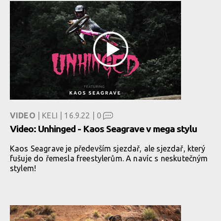
VIDEO
| KELI | 16.9.22 |
0
Video: Unhinged - Kaos Seagrave v mega stylu
Kaos Seagrave je především sjezdař, ale sjezdař, který
fušuje do řemesla freestylerům. A navíc s neskutečným
stylem!