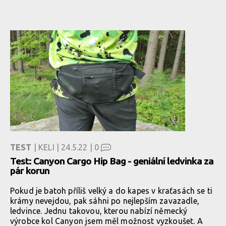
TEST
| KELI | 24.5.22 |
0
Test: Canyon Cargo Hip Bag - geniální ledvinka za
pár korun
Pokud je batoh příliš velký a do kapes v kraťasách se ti
krámy nevejdou, pak sáhni po nejlepším zavazadle,
ledvince. Jednu takovou, kterou nabízí německý
výrobce kol Canyon jsem měl možnost vyzkoušet. A