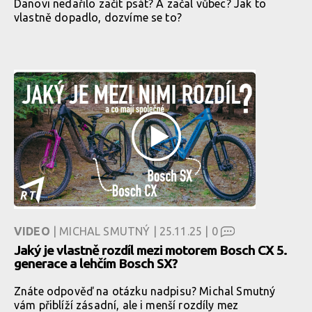
Danovi nedařilo začít psát? A začal vůbec? Jak to
vlastně dopadlo, dozvíme se to?
VIDEO
| MICHAL SMUTNÝ | 25.11.25 |
0
Jaký je vlastně rozdíl mezi motorem Bosch CX 5.
generace a lehčím Bosch SX?
Znáte odpověď na otázku nadpisu? Michal Smutný
vám přiblíží zásadní, ale i menší rozdíly mez