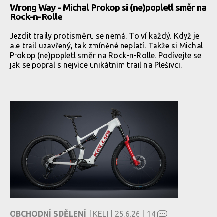
Wrong Way - Michal Prokop si (ne)popletl směr na
Rock-n-Rolle
Jezdit traily protisměru se nemá. To ví každý. Když je
ale trail uzavřený, tak zmíněné neplatí. Takže si Michal
Prokop (ne)popletl směr na Rock-n-Rolle. Podívejte se
jak se popral s nejvíce unikátním trail na Plešivci.
OBCHODNÍ SDĚLENÍ
| KELI | 25.6.26 |
14