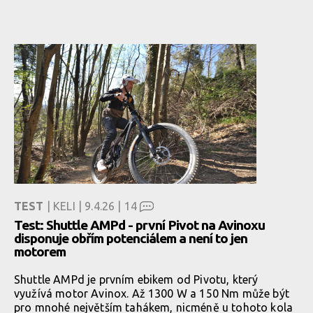
TEST
| KELI | 9.4.26 |
14
Test: Shuttle AMPd - první Pivot na Avinoxu
disponuje obřím potenciálem a není to jen
motorem
Shuttle AMPd je prvním ebikem od Pivotu, který
využívá motor Avinox. Až 1300 W a 150 Nm může být
pro mnohé největším tahákem, nicméně u tohoto kola