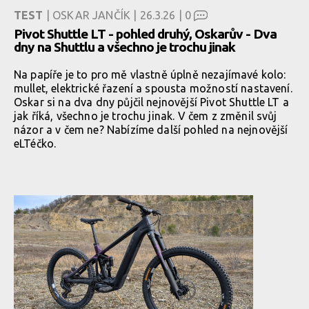
TEST
| OSKAR JANČÍK | 26.3.26 |
0
Pivot Shuttle LT - pohled druhý, Oskarův - Dva
dny na Shuttlu a všechno je trochu jinak
Na papíře je to pro mě vlastně úplně nezajímavé kolo:
mullet, elektrické řazení a spousta možností nastavení.
Oskar si na dva dny půjčil nejnovější Pivot Shuttle LT a
jak říká, všechno je trochu jinak. V čem z změnil svůj
názor a v čem ne? Nabízíme další pohled na nejnovější
eLTéčko.