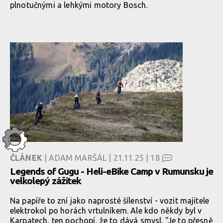
plnotučnými a lehkými motory Bosch.
ČLÁNEK
| ADAM MARŠÁL | 21.11.25 |
18
Legends of Gugu - Heli-eBike Camp v Rumunsku je
velkolepý zážitek
Na papíře to zní jako naprosté šílenství - vozit majitele
elektrokol po horách vrtulníkem. Ale kdo někdy byl v
Karpatech, ten pochopí, že to dává smysl. "Je to přesně