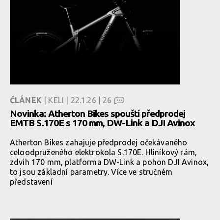
ČLÁNEK
| KELI | 22.1.26 |
26
Novinka: Atherton Bikes spouští předprodej
EMTB S.170E s 170 mm, DW-Link a DJI Avinox
Atherton Bikes zahajuje předprodej očekávaného
celoodpruženého elektrokola S.170E. Hliníkový rám,
zdvih 170 mm, platforma DW-Link a pohon DJI Avinox,
to jsou základní parametry. Více ve stručném
představení