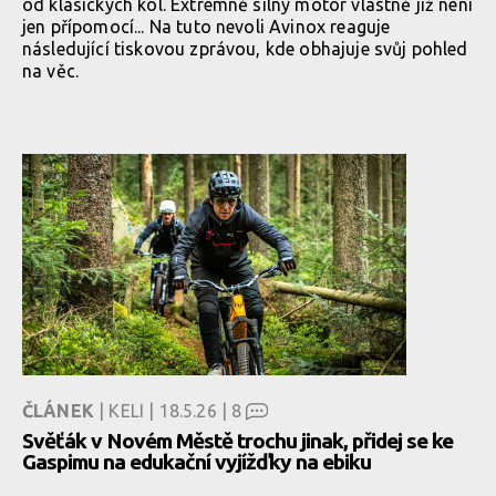
od klasických kol. Extrémně silný motor vlastně již není
jen přípomocí... Na tuto nevoli Avinox reaguje
následující tiskovou zprávou, kde obhajuje svůj pohled
na věc.
ČLÁNEK
| KELI | 18.5.26 |
8
Svěťák v Novém Městě trochu jinak, přidej se ke
Gaspimu na edukační vyjížďky na ebiku