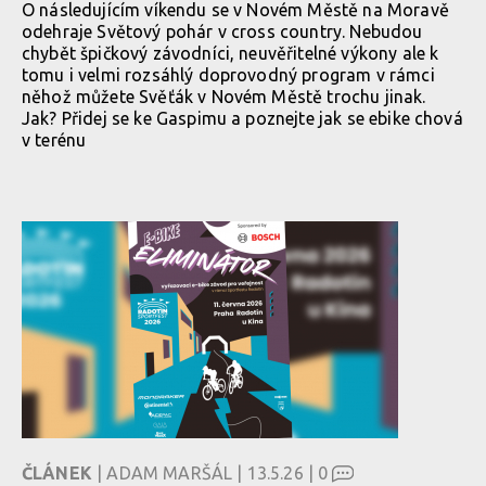
O následujícím víkendu se v Novém Městě na Moravě
odehraje Světový pohár v cross country. Nebudou
chybět špičkový závodníci, neuvěřitelné výkony ale k
tomu i velmi rozsáhlý doprovodný program v rámci
něhož můžete Svěťák v Novém Městě trochu jinak.
Jak? Přidej se ke Gaspimu a poznejte jak se ebike chová
v terénu
ČLÁNEK
| ADAM MARŠÁL | 13.5.26 |
0