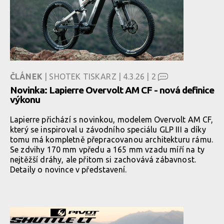
ČLÁNEK
| SHOTEK TISKARZ | 4.3.26 |
2
Novinka: Lapierre Overvolt AM CF - nová definice
výkonu
Lapierre přichází s novinkou, modelem Overvolt AM CF,
který se inspiroval u závodního speciálu GLP III a díky
tomu má kompletně přepracovanou architekturu rámu.
Se zdvihy 170 mm vpředu a 165 mm vzadu míří na ty
nejtěžší dráhy, ale přitom si zachovává zábavnost.
Detaily o novince v představení.