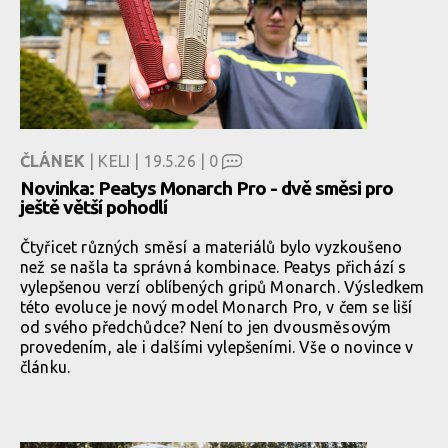
ČLÁNEK
| KELI | 19.5.26 |
0
Novinka: Peatys Monarch Pro - dvě směsi pro
ještě větší pohodlí
Čtyřicet různých směsí a materiálů bylo vyzkoušeno
než se našla ta správná kombinace. Peatys přichází s
vylepšenou verzí oblíbených gripů Monarch. Výsledkem
této evoluce je nový model Monarch Pro, v čem se liší
od svého předchůdce? Není to jen dvousměsovým
provedením, ale i dalšími vylepšeními. Vše o novince v
článku.