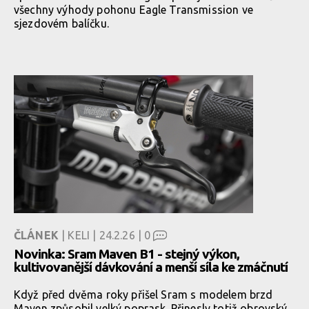
všechny výhody pohonu Eagle Transmission ve
sjezdovém balíčku.
ČLÁNEK
| KELI | 24.2.26 |
0
Novinka: Sram Maven B1 - stejný výkon,
kultivovanější dávkování a menší síla ke zmáčnutí
Když před dvěma roky přišel Sram s modelem brzd
Maven způsobil velký poprask. Přinesly totiž obrovský