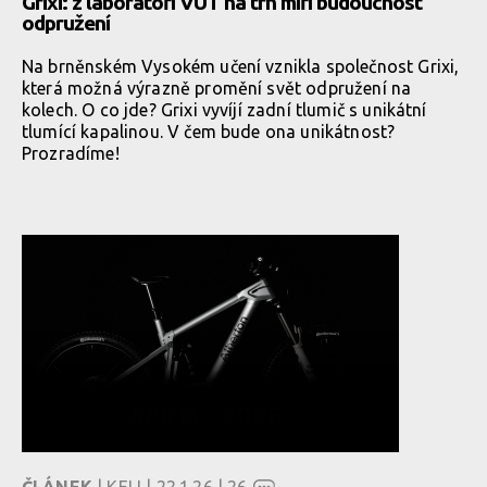
Grixi: z laboratoří VUT na trh míří budoucnost
odpružení
Na brněnském Vysokém učení vznikla společnost Grixi,
která možná výrazně promění svět odpružení na
kolech. O co jde? Grixi vyvíjí zadní tlumič s unikátní
tlumící kapalinou. V čem bude ona unikátnost?
Prozradíme!