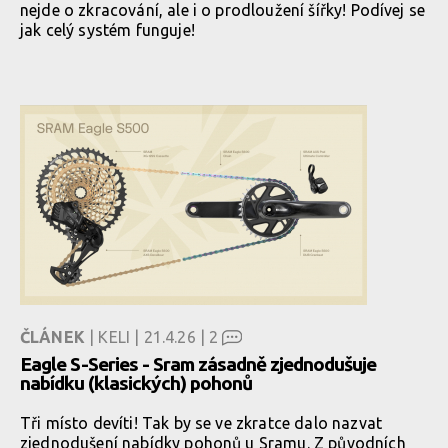
nejde o zkracování, ale i o prodloužení šířky! Podívej se
jak celý systém funguje!
ČLÁNEK
| KELI | 21.4.26 |
2
Eagle S-Series - Sram zásadně zjednodušuje
nabídku (klasických) pohonů
Tři místo devíti! Tak by se ve zkratce dalo nazvat
zjednodušení nabídky pohonů u Sramu. Z původních