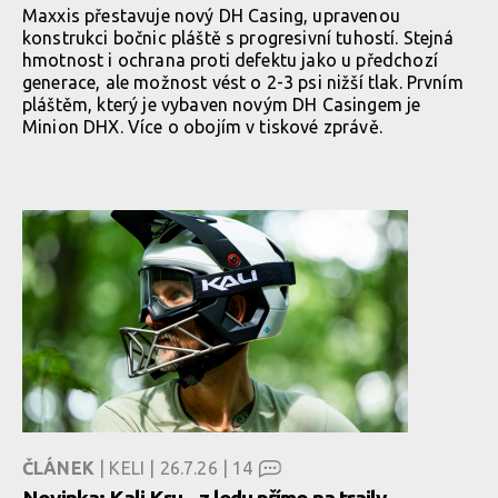
Maxxis přestavuje nový DH Casing, upravenou
konstrukci bočnic pláště s progresivní tuhostí. Stejná
hmotnost i ochrana proti defektu jako u předchozí
generace, ale možnost vést o 2-3 psi nižší tlak. Prvním
pláštěm, který je vybaven novým DH Casingem je
Minion DHX. Více o obojím v tiskové zprávě.
ČLÁNEK
| KELI | 26.7.26 |
14