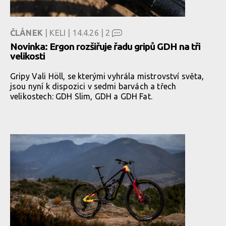
ČLÁNEK
| KELI | 14.4.26 |
2
Novinka: Ergon rozšiřuje řadu gripů GDH na tři
velikosti
Gripy Vali Höll, se kterými vyhrála mistrovství světa,
jsou nyní k dispozici v sedmi barvách a třech
velikostech: GDH Slim, GDH a GDH Fat.