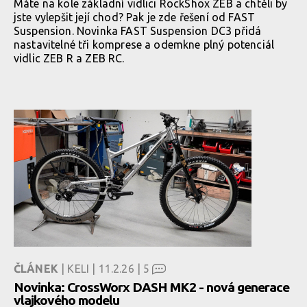
Máte na kole základní vidlici RockShox ZEB a chtěli by
jste vylepšit její chod? Pak je zde řešení od FAST
Suspension. Novinka FAST Suspension DC3 přidá
nastavitelné tři komprese a odemkne plný potenciál
vidlic ZEB R a ZEB RC.
ČLÁNEK
| KELI | 11.2.26 |
5
Novinka: CrossWorx DASH MK2 - nová generace
vlajkového modelu