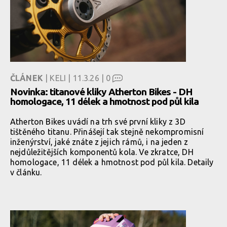
ČLÁNEK
| KELI | 11.3.26 |
0
Novinka: titanové kliky Atherton Bikes - DH
homologace, 11 délek a hmotnost pod půl kila
Atherton Bikes uvádí na trh své první kliky z 3D
tištěného titanu. Přinášejí tak stejně nekompromisní
inženýrství, jaké znáte z jejich rámů, i na jeden z
nejdůležitějších komponentů kola. Ve zkratce, DH
homologace, 11 délek a hmotnost pod půl kila. Detaily
v článku.