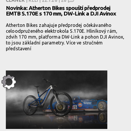
ČLÁNEK
| KELI | 22.1.26 |
26
Novinka: Atherton Bikes spouští předprodej
EMTB S.170E s 170 mm, DW-Link a DJI Avinox
Atherton Bikes zahajuje předprodej očekávaného
celoodpruženého elektrokola S.170E. Hliníkový rám,
zdvih 170 mm, platforma DW-Link a pohon DJI Avinox,
to jsou základní parametry. Více ve stručném
představení