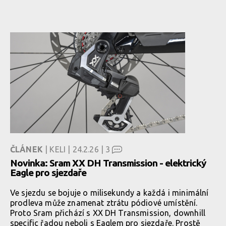
ČLÁNEK
| KELI | 24.2.26 |
3
Novinka: Sram XX DH Transmission - elektrický
Eagle pro sjezdaře
Ve sjezdu se bojuje o milisekundy a každá i minimální
prodleva může znamenat ztrátu pódiové umístění.
Proto Sram přichází s XX DH Transmission, downhill
specific řadou neboli s Eaglem pro sjezdaře. Prostě