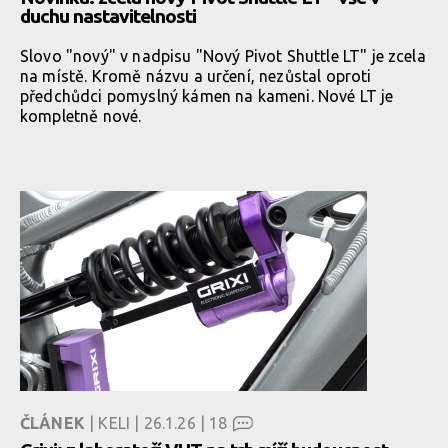
duchu nastavitelnosti
Slovo "nový" v nadpisu "Nový Pivot Shuttle LT" je zcela
na místě. Kromě názvu a určení, nezůstal oproti
předchůdci pomyslný kámen na kameni. Nové LT je
kompletně nové.
ČLÁNEK
| KELI | 26.1.26 |
18