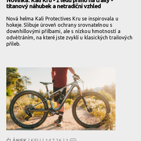
Novinka: Kali Kru - z ledu přímo na traily -
titanový náhubek a netradiční vzhled
Nová helma Kali Protectives Kru se inspirovala u
hokeje. Slibuje úroveň ochrany srovnatelnou s
downhillovými přilbami, ale s nízkou hmotností a
odvětráním, na které jste zvyklí u klasických trailových
přileb.
ČLÁNEK
| KELI | 14.7.26 |
1