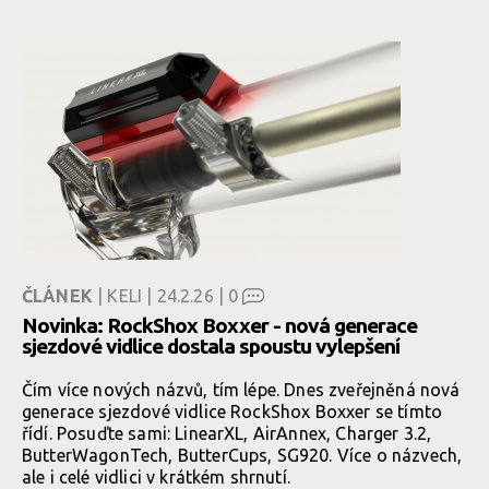
ČLÁNEK
| KELI | 24.2.26 |
0
Novinka: RockShox Boxxer - nová generace
sjezdové vidlice dostala spoustu vylepšení
Čím více nových názvů, tím lépe. Dnes zveřejněná nová
generace sjezdové vidlice RockShox Boxxer se tímto
řídí. Posuďte sami: LinearXL, AirAnnex, Charger 3.2,
ButterWagonTech, ButterCups, SG920. Více o názvech,
ale i celé vidlici v krátkém shrnutí.