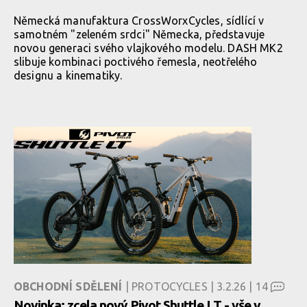
Německá manufaktura CrossWorxCycles, sídlící v
samotném "zeleném srdci" Německa, představuje
novou generaci svého vlajkového modelu. DASH MK2
slibuje kombinaci poctivého řemesla, neotřelého
designu a kinematiky.
OBCHODNÍ SDĚLENÍ
| PROTOCYCLES | 3.2.26 |
14
Novinka: zcela nový Pivot Shuttle LT - vše v