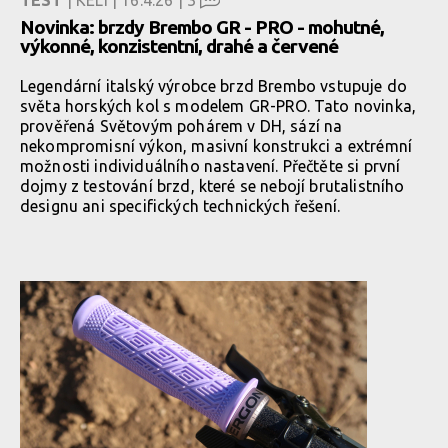
TEST
| KELI | 16.4.26 |
3
Novinka: brzdy Brembo GR - PRO - mohutné,
výkonné, konzistentní, drahé a červené
Legendární italský výrobce brzd Brembo vstupuje do
světa horských kol s modelem GR-PRO. Tato novinka,
prověřená Světovým pohárem v DH, sází na
nekompromisní výkon, masivní konstrukci a extrémní
možnosti individuálního nastavení. Přečtěte si první
dojmy z testování brzd, které se nebojí brutalistního
designu ani specifických technických řešení.