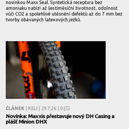
novinkou Maxx Seal. Syntetická receptura bez
amoniaku nabízí až šestiměsíční životnost, odolnost
vůči CO2 a spolehlivé utěsnění defektů až do 7 mm bez
tvorby obávaných latexových ježků.
ČLÁNEK
| KELI | 29.7.26 |
0
Novinka: Maxxis přestavuje nový DH Casing a
plášť Minion DHX